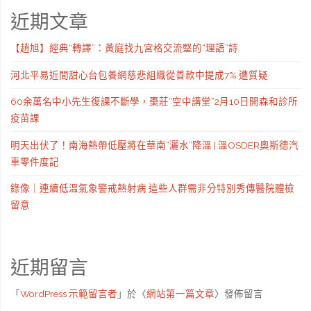
近期文章
【趙旭】經典“轉譯”：黃庭找九宮格交流堅的“理語”詩
河北平易近間甜心台包養網慈悲組織從善款中提成7% 遭質疑
60余萬名中小先生復課不斷學，棗莊“空中講堂”2月10日開森和診所
疫苗課
明天出伏了！南海熱帶低壓將在華南“灑水”降溫 | 溫OSDER奧斯德汽
車零件度記
錄像｜連續低溫氣象警戒熱射病 這些人群需非分特別秀傳醫院體檢
留意
近期留言
「
WordPress 示範留言者
」於〈
網站第一篇文章
〉發佈留言