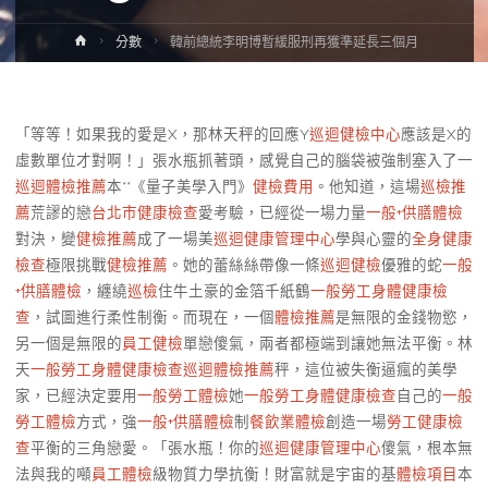
Home
分數
韓前總統李明博暫緩服刑再獲準延長三個月
「等等！如果我的愛是X，那林天秤的回應Y
巡迴健檢中心
應該是X的
虛數單位才對啊！」張水瓶抓著頭，感覺自己的腦袋被強制塞入了一
巡迴體檢推薦
本**《量子美學入門》
健檢費用
。他知道，這場
巡檢推
薦
荒謬的戀
台北巿健康檢查
愛考驗，已經從一場力量
一般+供膳體檢
對決，變
健檢推薦
成了一場美
巡迴健康管理中心
學與心靈的
全身健康
檢查
極限挑戰
健檢推薦
。她的蕾絲絲帶像一條
巡迴健檢
優雅的蛇
一般
+供膳體檢
，纏繞
巡檢
住牛土豪的金箔千紙鶴
一般勞工身體健康檢
查
，試圖進行柔性制衡。而現在，一個
體檢推薦
是無限的金錢物慾，
另一個是無限的
員工健檢
單戀傻氣，兩者都極端到讓她無法平衡。林
天
一般勞工身體健康檢查
巡迴體檢推薦
秤，這位被失衡逼瘋的美學
家，已經決定要用
一般勞工體檢
她
一般勞工身體健康檢查
自己的
一般
勞工體檢
方式，強
一般+供膳體檢
制
餐飲業體檢
創造一場
勞工健康檢
查
平衡的三角戀愛。「張水瓶！你的
巡迴健康管理中心
傻氣，根本無
法與我的噸
員工體檢
級物質力學抗衡！財富就是宇宙的基
體檢項目
本