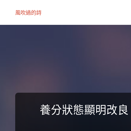
風吹過的詩
養分狀態顯明改良 