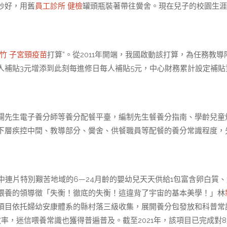
炒好，用舊
員工診所 健檢
罐頭瓶裝著帶往黌舍。現在兒子的校園生涯
竹 子宮頸疫苗
打算”。從2011年開端，我國啟動該打算，為任務教導
人補貼3元增添到此刻每進修日每人補貼5元，中心財務累計設定補貼
闢先生電子養分師等養分配餐平臺，編制先生餐養分指南、學齡兒童
下層疾控中間、教導部分、黌舍、供餐職員等配餐的養分常識程度，
中連片特別艱苦地域的6—24月齡的嬰幼兒天天供給1包富含卵白質、
喂養的領導徵「失衡！徹底的失衡！這違背了宇宙的基本美學！」林
項目依托婦幼安康體系的縣村落三級收集，展開養分包發放和科普常
，迷信喂養常識也獲得普遍普及。截至2021年，該項目已完成對8