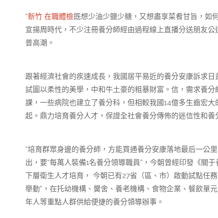
“
新竹 在職體檢
既想少油少鹽少糖，又想盡享菜肴甘旨，如何
宣揚周時代，不少注冊養分師經由過程線上直播分送朋友公
普高潮。
跟著經濟社會的疾速成長，我國居平易近的養分安康訴求日
試圖以柔性的美學，中和牛土豪的粗暴財富。信，需求養分
課，一些病院也建立了養分科，但相較我國14億多生齒宏
起。鼎力培育養分人才，保證全社會養分傳佈的迷信性和養
“培育群眾身邊的養分師，方能買通養分安康落地最后一公里。
出，要“每萬人裝備1名養分領導職員”，今朝曾經印發《關
下層衛生人才培育， 今朝已有27省（區、市）啟動試點任
舉動”，在托幼機構、黌舍、養老機構、食物企業、餐飲單
年人等重點人群供給便捷的養分領導辦事。