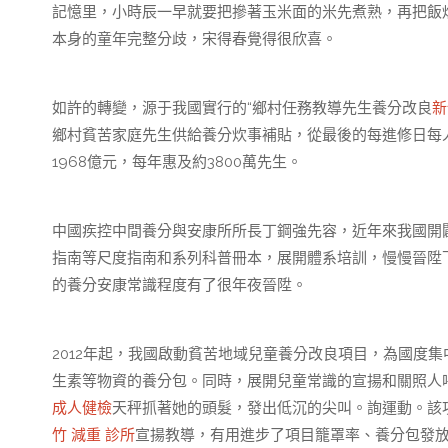
記憶里，小時辰一早就要把摻著玉米面的米先煮熟，再把飯
本身的童年完整分歧，宋得春覺得很欣喜。
如許的轉變，源于我國實行的“鄉村任務教導先生養分改良
新
鄉村貧苦家庭先生供給養分炊事補貼，從最後的每進修日每
1968億元，每年惠及約3800萬先生。
中國疾控中間養分與安康所所長丁鋼強先容，近年來我國開
指南等尺度指南和系列科普冊本，展開體系培訓，慢慢晉陞
的養分安康常識程度有了很年夜晉陞。
2012年起，我國啟動貧苦地域兒童養分改良項目，為國度集
生素等物資的養分包。同時，展開兒童常識的宣揚和關照人
成人健檢
天秤抓著她的頭髮，發出低沉的尖叫。詢運動。該
竹 減重 診所
宣揚教導，有用進步了項目籠罩率、養分包發放率