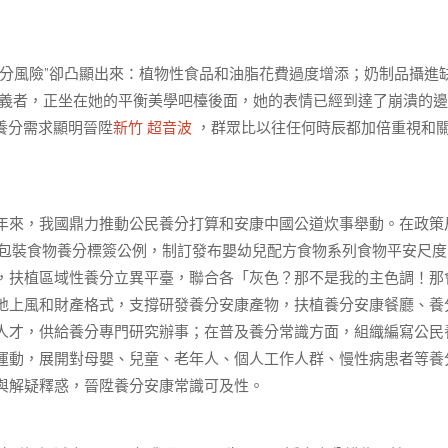
分風險”卻凸顯出來：植物性食品和油脂花費過度增添；奶制品攝進
義者，正坐在她的平衡美學吧檯後面，她的表情已經到達了崩潰的邊
養分需求顯明晉陞
新竹 超音波
，群眾比以往任何時辰都加倍重視和
年來，我國鼎力推動公民養分打算和安康中國公道炊事舉動。在政策
包裝食物養分標簽公例，制訂發布嬰幼兒配方食物系列食物平安尺度
，扶植區域性養分立異平臺，聯合各「灰色？那不是我的主色調！那
地上風和財產格式，支撐研發養分安康產物，扶植養分安康餐廳、養
人才，供給養分專門研究辦事；在普及養分常識方面，組織編寫公民
運動，展開對母嬰、兒童、老年人、個人工作人群、慢性病患者等養
與解疑釋惑，晉陞養分安康常識可及性。