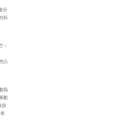
養分
的科
芒，
然凸
動指
策劃
改良
、老