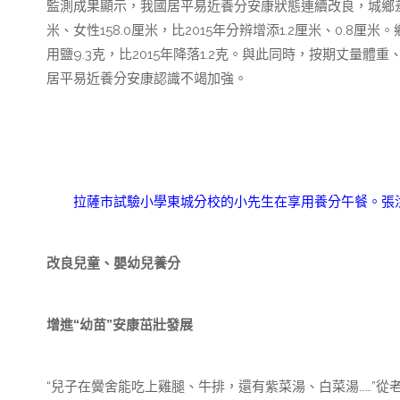
監測成果顯示，我國居平易近養分安康狀態連續改良，城鄉差別慢
米、女性158.0厘米，比2015年分辨增添1.2厘米、0.8厘米
用鹽9.3克，比2015年降落1.2克。與此同時，按期丈量
居平易近養分安康認識不竭加強。
拉薩市試驗小學東城分校的小先生在享用養分午餐。
張
改良兒童、嬰幼兒養分
增進“幼苗”安康茁壯發展
“兒子在黌舍能吃上雞腿、牛排，還有紫菜湯、白菜湯……”從