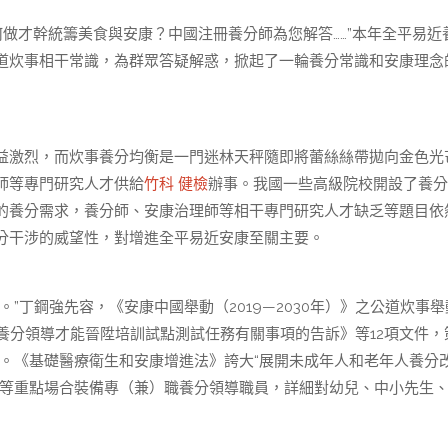
做才幹統籌美食與安康？中國注冊養分師為您解答……”本年全平易近
道炊事相干常識，為群眾答疑解惑，掀起了一輪養分常識和安康理念
益激烈，而炊事養分均衡是一門迷林天秤隨即將蕾絲絲帶拋向金色光
師等專門研究人才供給
竹科 健檢
辦事。我國一些高級院校開設了養分
大的養分需求，養分師、安康治理師等相干專門研究人才缺乏等題目依
分干涉的威望性，對增進全平易近安康至關主要。
”丁鋼強先容，《安康中國舉動（2019—2030年）》之公道炊事舉
于養分領導才能晉陞培訓試點測試任務有關事項的告訴》等12項文件，
務。《基礎醫療衛生和安康增進法》誇大“展開未成年人和老年人養分
元等重點場合裝備專（兼）職養分領導職員，詳細對幼兒、中小先生