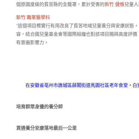
個原國度級的貧苦縣的全籠罩，累計受害的
新竹 健檢
兒童人
新竹 職業醫學科
“這個項目標實行有用改良了貧苦地域兒童養分與安康狀態，
容，結合國兒童基金會等國際組織也對該項目賜與高度評價，
有普遍影響力。
在安徽省亳州市譙城區薛閣街道馬園社區老年食堂，白
培育群眾身邊的養分師
買通養分安康落地最后一公里