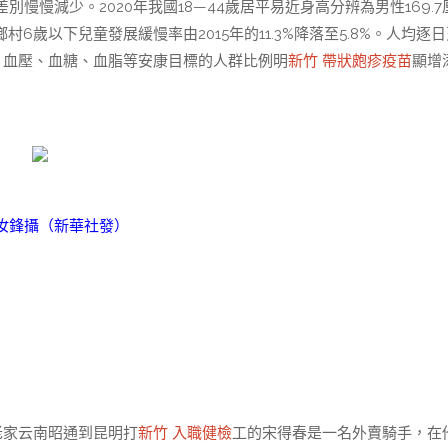
慢減少。2020年我國18—44歲居平易近身高分辨為男性169.7
。鄉村6歲以下兒童發展緩慢率由2015年的11.3%降落至5.8%。人均逐
體重、血壓、血糖、血脂等安康目標的人群比例明
新竹 帶狀皰疹疫苗
顯增
汝鋒攝（新華社發）
老家云南昭通到昆明打
新竹 入職健檢
工的宋得春是一名外賣騎手，在