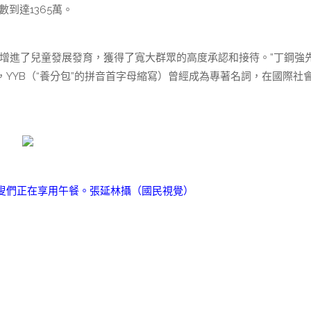
數到達1365萬。
增進了兒童發展發育，獲得了寬大群眾的高度承認和接待。”丁鋼強
YYB（“養分包”的拼音首字母縮寫）曾經成為專著名詞，在國際社
叟們正在享用午餐。
張延林攝（國民視覺）