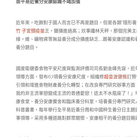
居平易近養分安康認識不竭加強
近年來，吃飽對于國人而言已不再是題目，但是各類“隱形養
竹 子宮頸疫苗
乏，鹽攝進過高；炊事纖林天秤，那個完美主
緣。維、礦物資等無益養分成分攝進缺乏……跟著安康認識和
養分題目。
國度衛健委食物平安尺度與監測評價司司長劉金峰先容，近
領導方面，發布67項養分安康尺度，組織修
超音波健檢
訂預
引領和增進食物財產養分化轉型；在改良專門研究辦事方面
我的非主流單戀變成主流的普通愛戀！這太不水瓶座了！」
康食堂、養分安康黌舍和臨床養分科室，培養養分專門研究
科普叢書，每年舉行全平易近養分周和中國粹生養分日主題
事領導，采用多種道路對群眾關懷、安康相干的養分題目賜