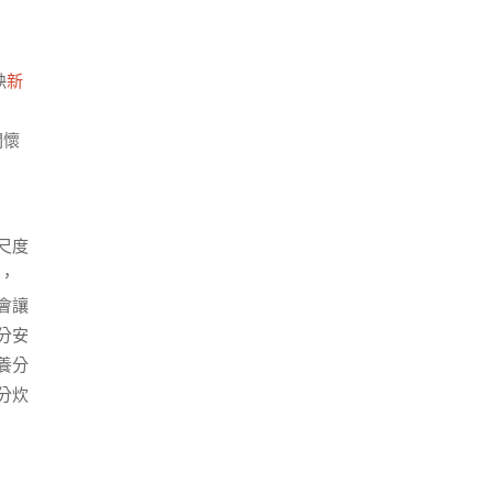
缺
新
關懷
尺度
，
會讓
分安
養分
分炊