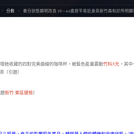
Home
分數
養分狀態顯明改良 18—44歲居平易近身高新竹森和診所明顯
顯增她收藏的四對完美曲線的咖啡杯，被藍色能量震動
竹科X光
，其中
添（引題）
主題
新竹 東區健檢
）