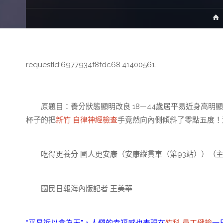
requestId:6977934f8fdc68.41400561.
原題目：養分狀態顯明改良 18—44歲居平易近身高明
杯子的把
新竹 自律神經檢查
手竟然向內側傾斜了零點五度！
吃得更養分 國人更安康（安康縱貫車（第93站））（
國民日報海內版記者 王美華