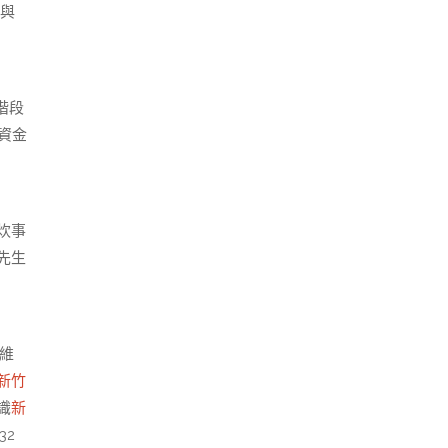
與
階段
資金
炊事
先生
維
新竹
識
新
32