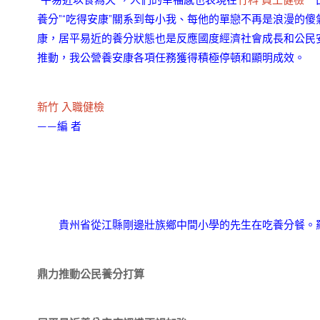
“平易近以食為天”，人們的幸福感也表現在
竹科 員工健檢
一
養分”“吃得安康”關系到每小我、每他的單戀不再是浪漫的
康，居平易近的養分狀態也是反應國度經濟社會成長和公民
推動，我公營養安康各項任務獲得積極停頓和顯明成效。
新竹 入職健檢
——編 者
貴州省從江縣剛邊壯族鄉中間小學的先生在吃養分餐。
鼎力推動公民養分打算