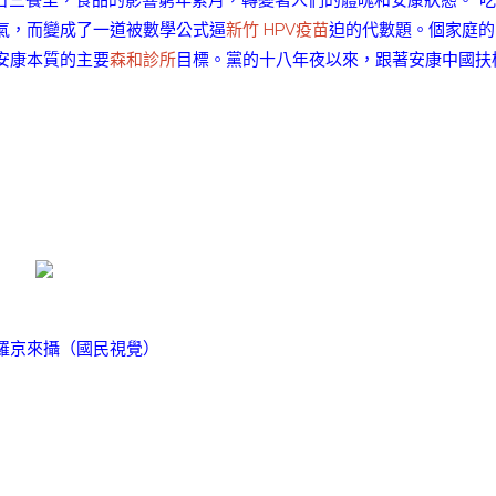
日三餐里，食品的影響窮年累月，轉變著人們的體魄和安康狀態。“
傻氣，而變成了一道被數學公式逼
新竹 HPV疫苗
迫的代數題。個家庭的
安康本質的主要
森和診所
目標。黨的十八年夜以來，跟著安康中國扶
羅京來攝（國民視覺）