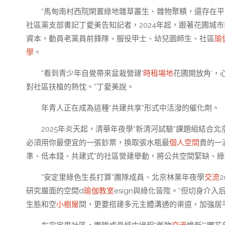
“馬甸南村西院閑置綠地雜草叢生、雜物聚積，還存在
社區黨支部書記丁愛美告知記者，2024年起，跟著花圃城市
資本，動員老黨員前鋒隊、服役甲士、幼兒園師生、社區
瑜
學
。
“看到青少年自覺帶來盆栽營建‘
時租場地
花圃開放角’，
對社區扶植的熱忱。”丁愛美說。
年青人正在成為這種“共建共享”形式中活潑的催化劑。
2025年炎天起，清華年夜學“新清河試驗”課題組結
必須用你最便宜的一張鈔票，換取張水瓶最
個人空間
貴的一
準、低本錢、共建式”的社區營建舉動，將公共空間緊缺、綠
“安定里綠色生長打算”團隊成員、北京林業年夜學
交流
研究層面的空間d
瑜伽教室
esign與綠化晉陞。“但切身
生態和空
小樹屋
間，更要搭建多元主體溝通的渠道，加強居