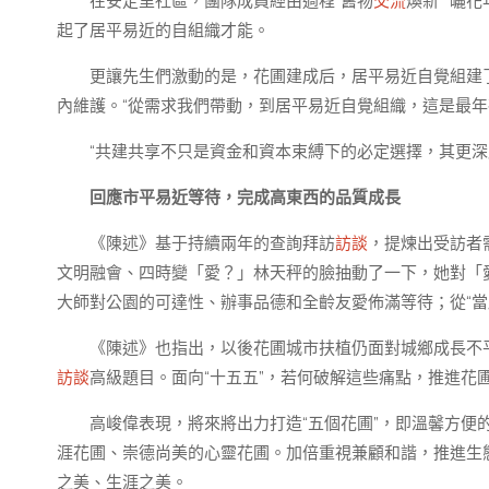
在安定里社區，團隊成員經由過程“舊物
交流
煥新”“曬
起了居平易近的自組織才能。
更讓先生們激動的是，花圃建成后，居平易近自覺組建了
內維護。“從需求我們帶動，到居平易近自覺組織，這是最年
“共建共享不只是資金和資本束縛下的必定選擇，其更
回應市平易近等待，完成高東西的品質成長
《陳述》基于持續兩年的查詢拜訪
訪談
，提煉出受訪者需
文明融會、四時變「愛？」林天秤的臉抽動了一下，她對「愛
大師對公園的可達性、辦事品德和全齡友愛佈滿等待；從“當
《陳述》也指出，以後花圃城市扶植仍面對城鄉成長不
訪談
高級題目。面向“十五五”，若何破解這些痛點，推進花
高峻偉表現，將來將出力打造“五個花圃”，即溫馨方
涯花圃、崇德尚美的心靈花圃。加倍重視兼顧和諧，推進生
之美、生涯之美。