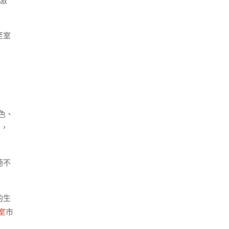
利激
至室
色、
”，
德不
的生
室
市