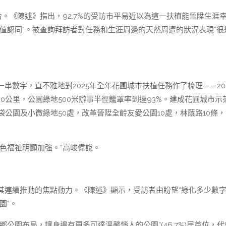
合。《陳述》指出，92.7%的受訪市平易近以為這一扶植能晉陞生涯
值認同”。被查詢拜訪者對任務和生涯周邊的天然周遭的狀況表現“很
串數字，直不雅地對2025年全年花圃城市扶植任務作了梳理——20
000公里，公園綠地500米辦事半徑籠罩率到達93%。建成花圃城市示
袋公園及小微綠地50處，改革晉陞全齡友愛公園10處，林蔭路10條
色福祉明顯加強。”高峻偉說。
其連續推動的焦點動力。《陳述》顯示，受訪者由盼望“綠化多少數字
園”。
公園布局，讓身邊有更多可達溫馨惱人的公園”(46.7%)居首位，代