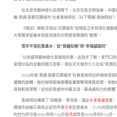
在北京市園林綠化局領導下，北京生態文明協會、中國青
輪“青遇·首都花圃城市”社會查詢拜訪（以下簡稱“查詢拜訪
《陳述》靜態浮現出“花圃城市”從殘局之年到深化推
大眾需求從基本效能保證向文明意境營建的“進階”。
筑牢平易近意基本：從“普遍知曉”到“幸福感認同”
“以前感到園林綠化是當局的事，此刻才了解，家門口
富潤社區的全職母親王密斯，現在天天城市介入社區“和潤花
2025年度“青遇·首都花圃城市”社會查詢拜訪終極收受
優雅的旋轉，她的咖啡館被兩種能量衝擊得搖搖欲墜，但她
具有較高學歷，這恰好是城市中最活潑、最具感知力的群體
查詢拜訪構建了“知曉度、等待值、滿足
共享會議室
度、
圃城市扶植已具有必定的平易
分享
近意基本：71.4%的受訪
的均勻評分從2024年的7.29分晉
見證
陞至2025年的8.24分。