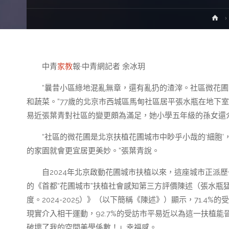
H
中青
家教
報·中青網記者 余冰玥
“曩昔小區綠地混亂無章，還有亂扔的渣滓。社區微花
和蔬菜。”77歲的北京市西城區馬甸社區居平張水瓶在地下
易近張葉青對社區的變更頗為滿足，她小學五年級的孫女還
“社區的微花圃是北京扶植花圃城市中眇乎小哉的‘細胞
的家園就會更宜居更美妙。”張葉青說。
自2024年北京啟動花圃城市扶植以來，這座城市正派歷一
的《首都“花圃城市”扶植社會感知第三方評價陳述（張水瓶
度。2024-2025）》（以下簡稱《陳述》）顯示，71.4
現實介入相干運動，92.7%的受訪市平易近以為這一扶植
破壞了我的空間美學係數！」幸福感。