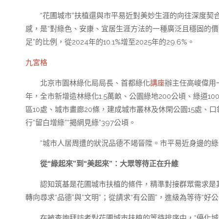
“花圃城市”扶植還與市平易近對美妙生涯的向往深度契
感，是“對綠色、安康、宜居生涯方法的一種廣泛且穩固的價
足”的比例，從2024年的10.1%增至2025年的29.6%。
九宮格
北京市園林綠化局局長、首都綠化
講座
辦主任高峻偉用一
年，全市新增造林綠化1.5萬畝、公園綠地200公頃、綠道1
區10處、城市畫廊20條，建成城市叢林及休閑公園15處、口
行“留白增綠”“揭網見綠”397公頃。
“城市人居周遭的狀況品德不竭晉陞。市平易近身邊的綠
從“綠起來”到“美起來”：大眾等待正在升維
認知筑基是花圃城市扶植的條件，精準對接群眾需求是
轉向尋求“品德”與“文明”；從請求“有公園”，進級為等待“好公
在被查詢拜訪者對花圃城市扶植的等待排序中，“優化城鄉