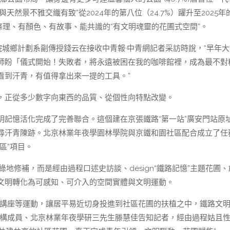
天然景不雅交織有致”從2024年的第八位（24.7%）躍升至2025年
條理、有顏色、有故事、能共識的“有文明魂靈的花圃式空間”。
院城鄉計劃系副傳授錢云在接收中青報·中青網記者采訪時說，“早年大
師盼「儀式開始！失敗者，將永遠被困在我的咖啡館裡，成為最不對
看到汗青，有值得拿出來一提的工具。”
，正從多少數字向東西的品質、從個性向特點改變。
明記憶活化完成了完善聯合。這個建在京張鐵路“第一站”廣安門站原
尋汗青陳跡。北京林業年夜學園林學院與京鐵和園社區配合成立了任
區”項目。
地修補，而是經由過程口述史訪談、design“鐵路記憶”主題花圃、
文明轉化為可感知、可介入的空間實體與文明運動。
識講座等運動，讓居平易近切身投進到社區花圃的扶植之中，鐵路文
目構成員、北京林業年夜學研三先生滕慧佳告知記者，經由過程姑且