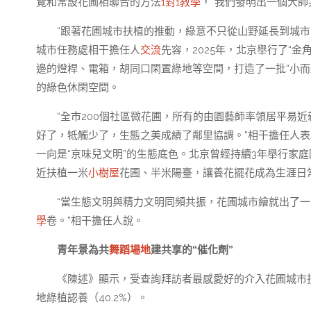
覽和常設花圃相聯合的方法
1對1教學
，“我們發明出一個大
“跟著花圃城市扶植的推動，綠意不只從山野延長到城
城市任務處相干擔任人
交流
先容，2025年，北京舉行了“金角
邊的燈桿、電箱，胡同口閑置綠地等空間，打造了一批“小而
的綠色休閑空間。
“全市200個社區微花圃，所有的由園藝師率領居平易
好了，牴觸少了，生態之美成績了鄰里協調。”相干擔任人表
一向是“京味兒文明”的生態底色。北京曾經持續3年舉行家
近扶植一米
小樹屋
花圃、半米陽臺，讓養花擺花成為生涯日
“當生態文明與精力文明同頻共振，花圃城市繪就出了
學
卷。”相干擔任人說。
青年景為共
舞蹈場地
建共享的“催化劑”
《陳述》顯示，受查詢拜訪者最感愛好的介入花圃城市扶植
地綠植認養（40.2%）。