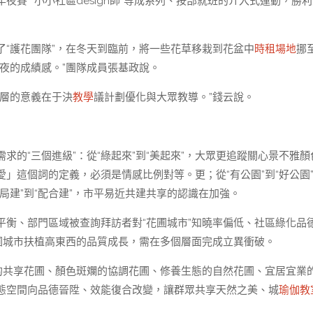
花年夜賽”“小小社區design師”等成系列、按部就班的介入式運動，勝
“護花團隊”，在冬天到臨前，將一些花草移栽到花盆中
時租場地
挪
夜的成績感。”團隊成員張基政說。
深層的意義在于決
教學
議計劃優化與大眾教導。”錢云說。
求的“三個進級”：從“綠起來”到“美起來”，大眾更追蹤關心景不雅顏
」這個詞的定義，必須是情感比例對等。更；從“有公園”到“好公園
局建”到“配合建”，市平易近共建共享的認識在加強。
平衡、部門區域被查詢拜訪者對“花圃城市”知曉率偏低、社區綠化品
圃城市扶植高東西的品質成長，需在多個層面完成立異衝破。
便的共享花圃、顏色斑斕的協調花圃、修養生態的自然花圃、宜居宜業
態空間向品德晉陞、效能復合改變，讓群眾共享天然之美、城
瑜伽教