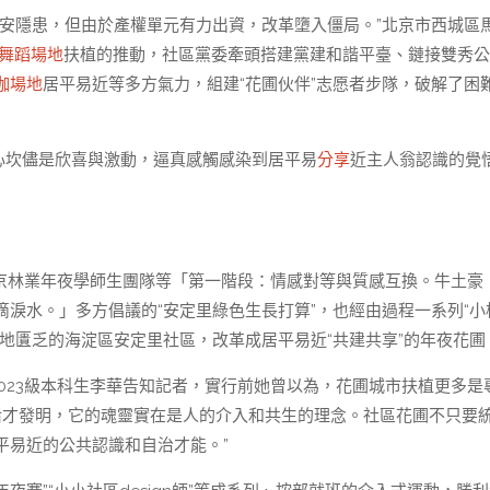
平安隱患，但由於產權單元有力出資，改革墮入僵局。”北京市西城區
舞蹈場地
扶植的推動，社區黨委牽頭搭建黨建和諧平臺、鏈接雙秀公
伽場地
居平易近等多方氣力，組建“花圃伙伴”志愿者步隊，破解了困
心坎儘是欣喜與激動，逼真感觸感染到居平易
分享
近主人翁認識的覺
合北京林業年夜學師生團隊等「第一階段：情感對等與質感互換。牛土豪
滴淚水。」多方倡議的“安定里綠色生長打算”，也經由過程一系列“小
地匱乏的海淀區安定里社區，改革成居平易近“共建共享”的年夜花圃
2023級本科生李華告知記者，實行前她曾以為，花圃城市扶植更多是
介入后才發明，它的魂靈實在是人的介入和共生的理念。社區花圃不只要
平易近的公共認識和自治才能。”