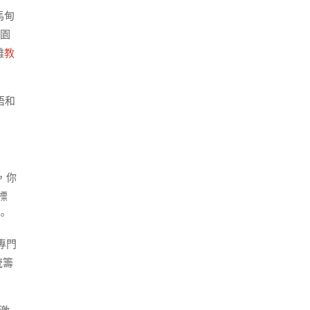
馬甸
園
難
教
悟和
，你
標
。
專門
統籌