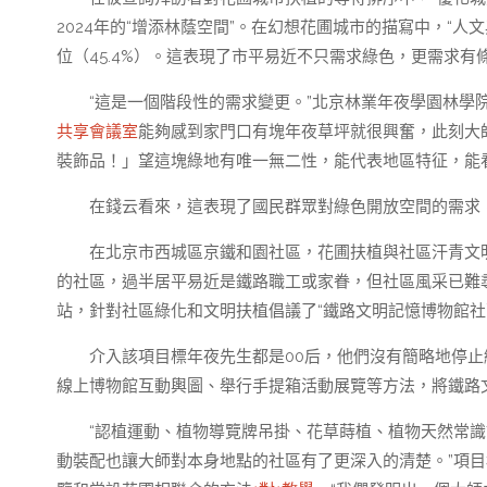
2024年的“增添林蔭空間”。在幻想花圃城市的描寫中，“人文與
位（45.4%）。這表現了市平易近不只需求綠色，更需求有
“這是一個階段性的需求變更。”北京林業年夜學園林學
共享會議室
能夠感到家門口有塊年夜草坪就很興奮，此刻大
裝飾品！」望這塊綠地有唯一無二性，能代表地區特征，能
在錢云看來，這表現了國民群眾對綠色開放空間的需求
在北京市西城區京鐵和園社區，花圃扶植與社區汗青文
的社區，過半居平易近是鐵路職工或家眷，但社區風采已難
站，針對社區綠化和文明扶植倡議了“鐵路文明記憶博物館社
介入該項目標年夜先生都是00后，他們沒有簡略地停止綠
線上博物館互動輿圖、舉行手提箱活動展覽等方法，將鐵路
“認植運動、植物導覽牌吊掛、花草蒔植、植物天然常
動裝配也讓大師對本身地點的社區有了更深入的清楚。”項