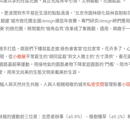
師共建共享的社區花圃，真正完成青年引領、文明驅動、花圃賦能”。
市，更浸潤到市平易近生涯的點點滴滴。”北京市園林綠化局林長制和
銀邊”城市微花圃全國design建造年夜賽，專門研究design師們應
美”的微花圃，將閑置的“犄角旮旯”改革成了集雅觀、適用、興趣于
近親手打造，鄰居們下樓就能走進‘綠色會客堂’拉拉家常。花卉多了，
現，從
小樹屋
平常蒼生的“胡同盆栽”到文人雅士的“方寸清供”，養花
庭園藝嘉韶華運動，用接地氣的園藝產物下降家庭園藝的“門檻”，陪市
常，用崇文尚美的生態文明承載美妙生涯。
一幅人與天然共生共融、人與人相親相敬的城市
私密空間
管理新畫
小
的運動前三位是：志愿者辦事（46.8%）、植樹種草（46.3%）