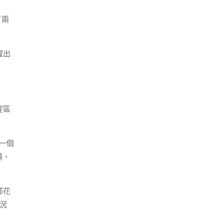
了兩
醒出
淀區
了一個
場、
都花
況