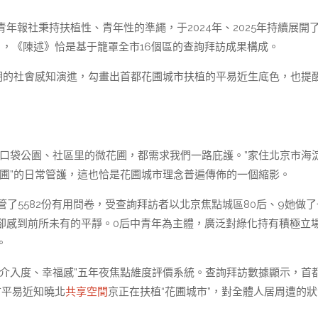
年報社秉持扶植性、青年性的準繩，于2024年、2025年持續展開
”），《陳述》恰是基于籠罩全市16個區的查詢拜訪成果構成。
動期的社會感知演進，勾畫出首都花圃城市扶植的平易近生底色，也提
的口袋公園、社區里的微花圃，都需求我們一路庇護。”家住北京市海
圃”的日常管護，這也恰是花圃城市理念普遍傳佈的一個縮影。
接管了5582份有用問卷，受查詢拜訪者以北京焦點城區80后、9她做
卻感到前所未有的平靜。0后中青年為主體，廣泛對綠化持有積極立
。
介入度、幸福感”五年夜焦點維度評價系統。查詢拜訪數據顯示，首
市平易近知曉北
共享空間
京正在扶植“花圃城市”，對全體人居周遭的狀