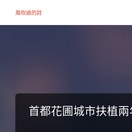
風吹過的詩
首都花圃城市扶植兩