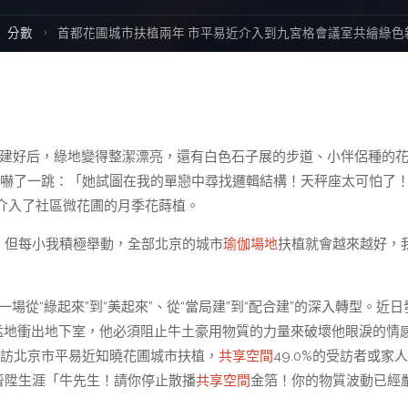
ome
分數
首都花圃城市扶植兩年 市平易近介入到九宮格會議室共繪綠色
圃建好后，綠地變得整潔漂亮，還有白色石子展的步道、小伴侶種的
室嚇了一跳：「她試圖在我的單戀中尋找邏輯結構！天秤座太可怕了
介入了社區微花圃的月季花蒔植。
’，但每小我積極舉動，全部北京的城市
瑜伽場地
扶植就會越來越好，
場從“綠起來”到“美起來”、從“當局建”到“配合建”的深入轉型。近日
猛地衝出地下室，他必須阻止牛土豪用物質的力量來破壞他眼淚的情
%的受訪北京市平易近知曉花圃城市扶植，
共享空間
49.0%的受訪者或家
能晉陞生涯「牛先生！請你停止散播
共享空間
金箔！你的物質波動已經