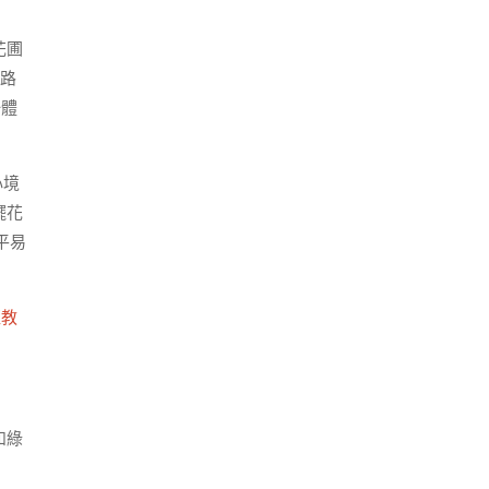
花圃
用路
一體
心境
擺花
平易
班教
和綠