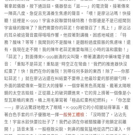
著拿起儀器，按下通話鈕。儀器發出「滋——」的電流聲，接著傳來
一陣高八度、急促且充滿養生焦慮的聲音。「喂！是廖沾沾嗎！快接
聽！這裡是 K-999！宇宙水餃聯盟特級特務！你那邊是不是已經聞到
宇宙級的酸味了？我們需要你的蒜泥！你被徵召了！馬上！」廖沾沾
的耳朵被這聲音震得嗡嗡作響，他捏著對講機，困惑地喊道：「特
務？酸味？等等！我聞到的不是酸味！是麵粉過度膨脹的焦慮味！還
有，我現在走不開！我的陳年老蒜泥需要每隔三小時的溫和震動！」
「蒜泥？」對面傳來K-999崩潰的尖叫聲，帶著濃濃的中藥味電子雜
音：「重點不是蒜泥！重點是**時空正在彎曲！**我們的推進器快沒
紅棗了！快！我們在你的後院！別帶任何多餘的東西！除了——你那
缸蒜泥！」就在廖沾沾還在糾結要不要帶上他最珍愛的那把銀勺時，
外面的牆壁傳來一聲巨大的撞擊。一個穿著黑色燕尾服、戴著太陽眼
鏡的太空吉娃娃，正從牆上的破洞鑽進來。它的背上揹著一個像是小
型瓦斯桶的東西，桶上用毛筆寫著「極品紅棗枸杞燃料」。「你怎麼
——」廖沾沾驚訝地瞪大了眼睛。K-999用它的小短腿站得筆直，戴
著白色手套的爪子優雅地一揮
一般勞工體檢
：「沒時間了，沾沾先
生！宇宙水餃快要拉肚子了！我們必須在你被醋酸離子炮鎖定前離
開！」話音未落，一股極致尖銳、刺鼻的酸氣猛地從店門口灌入，伴