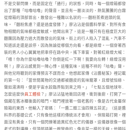
不是交替閃爍，而是固定在「通行」的狀態，同時，每一個燈箱都發
出了那種「咕嚕咕嚕」的聲音，並且有一層淡淡的、熱氣騰騰的白霧
從燈箱的頂部冒出，散發出一種難以名狀的——麵粉蒸煮過頭的氣
味。「麵粉焦慮？還是過度發酵？」廖沾沾是個醬料學家，對所有食
物相關的氣味都極度敏感。他聞出來了，這是一種只有在極度巨大的
麵團因為壓力過大而散發出的氣味。街上的行人陷入了混亂。汽車不
知道該走還是該停，因為無論從哪個方向看，都是綠燈。一個穿著西
裝的男人小心翼翼地把車停在路中央，搖下車窗，對著紅綠燈大喊：
「喂！你為什麼咕嚕咕嚕？你倒是紅一下啊！我要向左轉！綠燈沒用
啊！」廖沾沾感覺到一陣心悸。這種氣味，這種不祥的「咕嚕」聲，
與他兒時聽到的家傳預言不謀而合。他想起家傳《沾醬秘笈》裡記載
的第一句：「當世間萬物的交通都被麵皮的氣味籠罩，且燈號恒綠、
聲如湯沸時，便是宇宙水餃臨界點到來之時。」「七點五個地球年…
怎麼這麼快
員工體檢
？」廖沾沾猛地衝回店裡，衝到後廚，打開了一
個藏在舊冰櫃後面的暗門。暗門裡放著一個老舊的、像是古代金屬保
險箱的東西。他輸入了密碼：「一醬二醋三油四辣五蒜泥」（這是醬
料界的基礎公式，只有像他這樣的傳統派才會用）。保險箱打開，裡
面沒有黃金，只有一個閃爍著詭異紅色光芒的儀器。這儀器很像一個
老式的對講機，但頂部插著一根彎曲的、像韭菜一樣的天線。他顫抖