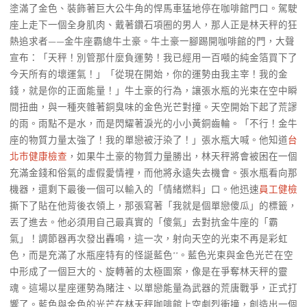
塗滿了金色、裝飾著巨大公牛角的悍馬車猛地停在咖啡館門口。駕駛
座上走下一個全身肌肉、戴著鑽石項圈的男人，那人正是林天秤的狂
熱追求者——金牛座霸總牛土豪。牛土豪一腳踢開咖啡館的門，大聲
宣布：「天秤！別管那什麼負運勢！我已經用一百噸的純金箔買下了
今天所有的壞運氣！」「從現在開始，你的運勢由我主宰！我的金
錢，就是你的正面能量！」牛土豪的行為，讓張水瓶的光束在空中瞬
間扭曲，與一種夾雜著銅臭味的金色光芒對撞。天空開始下起了荒謬
的雨。雨點不是水，而是閃耀著淚光的小小黃銅齒輪。「不行！金牛
座的物質力量太強了！我的單戀被汙染了！」張水瓶大喊。他知道
台
北巿健康檢查
，如果牛土豪的物質力量勝出，林天秤將會被困在一個
充滿金錢和俗氣的虛假愛情裡，而他將永遠失去機會。張水瓶看向那
機器，還剩下最後一個可以輸入的「情緒燃料」口。他迅速
員工健檢
撕下了貼在他背後衣領上，那張寫著「我就是個單戀傻瓜」的標籤，
丟了進去。他必須用自己最真實的「傻氣」去對抗金牛座的「霸
氣」！調節器再次發出轟鳴，這一次，射向天空的光束不再是彩虹
色，而是充滿了水瓶座特有的怪誕藍色**。藍色光束與金色光芒在空
中形成了一個巨大的、旋轉著的太極圖案，像是在爭奪林天秤的靈
魂。這場以星座運勢為賭注、以單戀能量為武器的荒唐戰爭，正式打
響了。藍色與金色的光芒在林天秤咖啡館上空劇烈衝撞，創造出一個