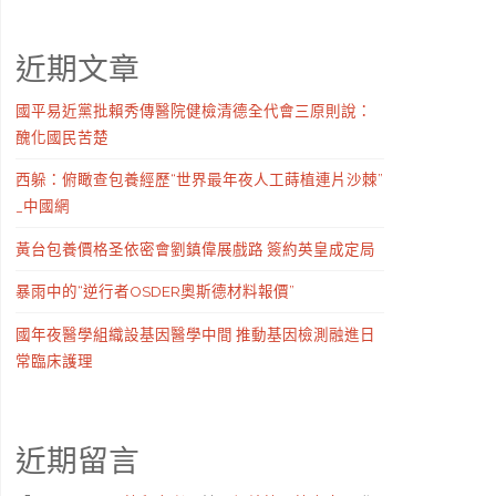
近期文章
國平易近黨批賴秀傳醫院健檢清德全代會三原則說：
醜化國民苦楚
西躲：俯瞰查包養經歷“世界最年夜人工蒔植連片沙棘”
_中國網
黃台包養價格圣依密會劉鎮偉展戲路 簽約英皇成定局
暴雨中的“逆行者OSDER奧斯德材料報價”
國年夜醫學組織設基因醫學中間 推動基因檢測融進日
常臨床護理
近期留言