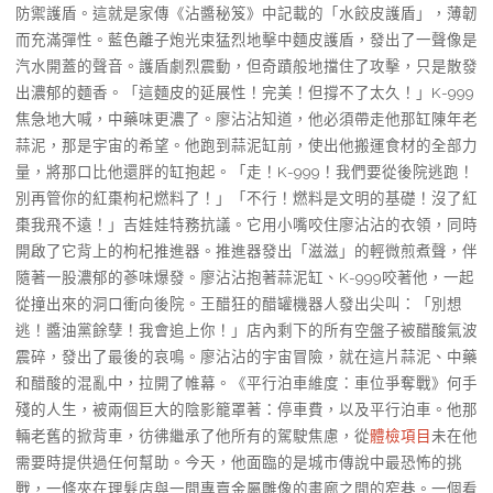
防禦護盾。這就是家傳《沾醬秘笈》中記載的「水餃皮護盾」，薄韌
而充滿彈性。藍色離子炮光束猛烈地擊中麵皮護盾，發出了一聲像是
汽水開蓋的聲音。護盾劇烈震動，但奇蹟般地擋住了攻擊，只是散發
出濃郁的麵香。「這麵皮的延展性！完美！但撐不了太久！」K-999
焦急地大喊，中藥味更濃了。廖沾沾知道，他必須帶走他那缸陳年老
蒜泥，那是宇宙的希望。他跑到蒜泥缸前，使出他搬運食材的全部力
量，將那口比他還胖的缸抱起。「走！K-999！我們要從後院逃跑！
別再管你的紅棗枸杞燃料了！」「不行！燃料是文明的基礎！沒了紅
棗我飛不遠！」吉娃娃特務抗議。它用小嘴咬住廖沾沾的衣領，同時
開啟了它背上的枸杞推進器。推進器發出「滋滋」的輕微煎煮聲，伴
隨著一股濃郁的蔘味爆發。廖沾沾抱著蒜泥缸、K-999咬著他，一起
從撞出來的洞口衝向後院。王醋狂的醋罐機器人發出尖叫：「別想
逃！醬油黨餘孽！我會追上你！」店內剩下的所有空盤子被醋酸氣波
震碎，發出了最後的哀鳴。廖沾沾的宇宙冒險，就在這片蒜泥、中藥
和醋酸的混亂中，拉開了帷幕。《平行泊車維度：車位爭奪戰》何手
殘的人生，被兩個巨大的陰影籠罩著：停車費，以及平行泊車。他那
輛老舊的掀背車，彷彿繼承了他所有的駕駛焦慮，從
體檢項目
未在他
需要時提供過任何幫助。今天，他面臨的是城市傳說中最恐怖的挑
戰，一條夾在理髮店與一間專賣金屬雕像的畫廊之間的窄巷。一個看