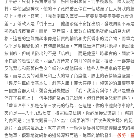
了平靜，只剩下獨角獸雕像一臉困惑的表情。何手殘感覺一陣天旋地
轉，等他回過神來，他的車子竟然垂直停在一個貼滿了巨大獎狀的牆
壁上。獎狀上寫著：「完美倒車入庫獎——第零點零零零零零九度偏
差。」落款人是「倒車王」。他趕緊從車窗探出頭，發現周圍不再是
熟悉的城市街道，而是一望無際、由無數白線和編號組成的巨大網
格。這裡的空氣聞起來像是新買的輪胎和劣質香水的混合物，而重力
似乎是隨機變化的，有時感覺很重，有時像漂浮在游泳池裡。他試圖
按喇叭，但喇叭發出的不是「叭叭」，而是他童年時學會的、關於泊
車口訣的魔性兒歌。四面八方傳來了刺耳的剎車聲，接著，一群穿著
反光背心和戴著白色安全帽的人朝他衝來。這些人手裡拿的不是警
棍，而是長長的測量尺和巨大的電子角度儀，臉上的表情極度嚴肅。
「違反泊車維度基本法！斜停入庫！罪大惡極！」領頭的泊車警察用
一個擴音器大喊，聲音充滿機械感。「我、我沒有斜停！我只是垂直
停在了牆壁上！」何手殘趕緊為自己辯解，但聲音因為恐懼而顫抖。
「垂直泊車？那是在第三次元的行為，在這裡，你的車體與停車線的
夾角是——八十九點七度！按照維度法則，你必須接受懲罰！」懲罰
的內容是：無限次觀看一部名為**《新手泊車七百次失敗集錦》的紀
錄片，直到哭泣為止。就在這時，一輛像是從科幻電影裡開出來的黑
色跑車，優雅地從網格的邊緣漂移而過。跑車的輪胎發出
一般勞工體