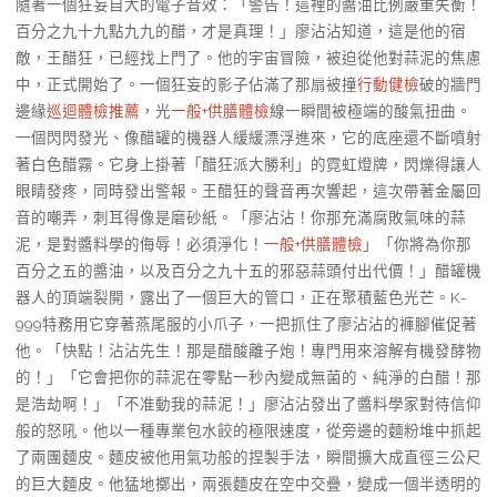
隨著一個狂妄自大的電子音效：「警告！這裡的醬油比例嚴重失衡！
百分之九十九點九九的醋，才是真理！」廖沾沾知道，這是他的宿
敵，王醋狂，已經找上門了。他的宇宙冒險，被迫從他對蒜泥的焦慮
中，正式開始了。一個狂妄的影子佔滿了那扇被撞
行動健檢
破的牆門
邊緣
巡迴體檢推薦
，光
一般+供膳體檢
線一瞬間被極端的酸氣扭曲。
一個閃閃發光、像醋罐的機器人緩緩漂浮進來，它的底座還不斷噴射
著白色醋霧。它身上掛著「醋狂派大勝利」的霓虹燈牌，閃爍得讓人
眼睛發疼，同時發出警報。王醋狂的聲音再次響起，這次帶著金屬回
音的嘲弄，刺耳得像是磨砂紙。「廖沾沾！你那充滿腐敗氣味的蒜
泥，是對醬料學的侮辱！必須淨化！
一般+供膳體檢
」「你將為你那
百分之五的醬油，以及百分之九十五的邪惡蒜頭付出代價！」醋罐機
器人的頂端裂開，露出了一個巨大的管口，正在聚積藍色光芒。K-
999特務用它穿著燕尾服的小爪子，一把抓住了廖沾沾的褲腳催促著
他。「快點！沾沾先生！那是醋酸離子炮！專門用來溶解有機發酵物
的！」「它會把你的蒜泥在零點一秒內變成無菌的、純淨的白醋！那
是浩劫啊！」「不准動我的蒜泥！」廖沾沾發出了醬料學家對待信仰
般的怒吼。他以一種專業包水餃的極限速度，從旁邊的麵粉堆中抓起
了兩團麵皮。麵皮被他用氣功般的捏製手法，瞬間擴大成直徑三公尺
的巨大麵皮。他猛地擲出，兩張麵皮在空中交疊，變成一個半透明的