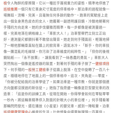
檢
令人陶醉的摩擦聲，它以一種近乎蔑視重力的姿態，精準地停進了
巡檢推薦
一個只有它車身尺寸寬度的停車格中。那泊車的過程就像一
場舞蹈，流暢、完美，且毫無任何多餘的動作**。跑車的駕駛座上走
出一個全身黑色皮衣的女人，她戴著一副透明護目鏡，冷酷地朝著何
手殘的方向走來。她的步伐優雅而精準，每一步都像是被測量過一
樣，完美地落在網格線上。「車影大人！」泊車警察們立刻立正站
好，連測量尺都顫抖著不敢發出聲音。她走到何手殘面前，輕蔑地掃
了一眼他那輛垂直貼在牆上的掀背車，語氣冰冷。「新手，你的車技
像一團混亂的毛線球。你污染了泊車維度的純粹性。」「但你的後視
鏡貼紙——『永不放棄』，讓我看到了一絲愚蠢的勇氣。」車影大人
突然掏出一個像是遙控器的裝置，對著何手殘的車子按了一
健檢項目
下。何手殘的
一般勞工健檢
車子從牆上脫落，在空中旋轉了一百八十
度，穩穩地停在了地面上的一個停車格中。這次，夾角是——零度。
「你被分配給我的泊車學徒了。如果泊車是一種宗教，你就是那個連
方向盤都沒摸過的新信徒。」她指了指旁邊一輛像是巨型嬰兒車的改
造車：「這是你的訓練工具，從現在開始，你得學會如何在零點零零
一秒內，將這輛車精準停入對面的針眼大小的車位裡。」何手殘看著
那輛閃閃發光、還在播放《小星星》的嬰兒車，感到一陣眩暈。泊車
巡迴健康管理中心
維度的生活，比他想象中還要無理頭一百萬倍。