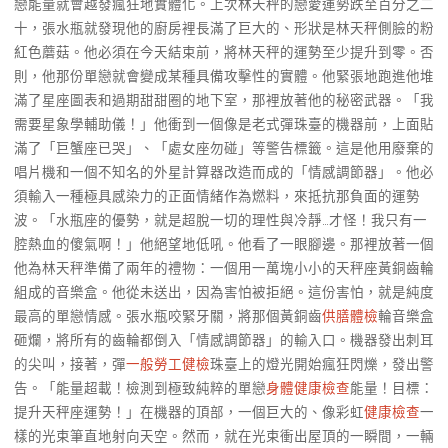
戀能量就會越發瘋狂地實體化。上次林天秤的戀愛運勢跌至百分之二
十，張水瓶就發現他的廚房裡長滿了巨大的、形狀是林天秤側臉的粉
紅色蘑菇。他必須在今天結束前，將林天秤的運勢至少提升到零。否
則，他那份單戀就會變成某種具備攻擊性的實體。他緊張地跑進他堆
滿了星座圖表和過期甜甜圈的地下室，那裡放著他的秘密武器。「我
需要星象學輔助儀！」他衝到一個像是老式彈珠臺的機器前，上面貼
滿了「巨蟹座已哭」、「處女座勿碰」等警告標籤。這是他用廢棄的
唱片機和一個不知名的外星計算器改造而成的「情感調節器」。他必
須輸入一種極具感染力的正面情緒作為燃料，來抵抗那負面的運勢
波。「水瓶座的優勢，就是超脫一切的理性與冷靜…才怪！我只有一
腔熱血的傻氣啊！」他絕望地低吼。他看了一眼腳邊。那裡放著一個
他為林天秤準備了兩年的禮物：一個用一萬塊小小的天秤座黃銅齒輪
組成的音樂盒。他從未送出，因為害怕被拒絕。這份害怕，就是純度
最高的單戀情感。張水瓶咬緊牙關，將那個黃銅齒
供膳體檢
輪音樂盒
砸爛，將所有的齒輪都倒入「情感調節器」的輸入口。機器發出刺耳
的尖叫，接著，彈
一般勞工健檢
珠臺上的燈光開始瘋狂閃爍，發出警
告。「能量超載！檢測到極致純粹的單戀
身體健康檢查
能量！目標：
提升天秤座運勢！」在機器的頂部，一個巨大的、像彩虹
健康檢查
一
樣的光束筆直地射向天空。然而，就在光束衝出屋頂的一瞬間，一輛