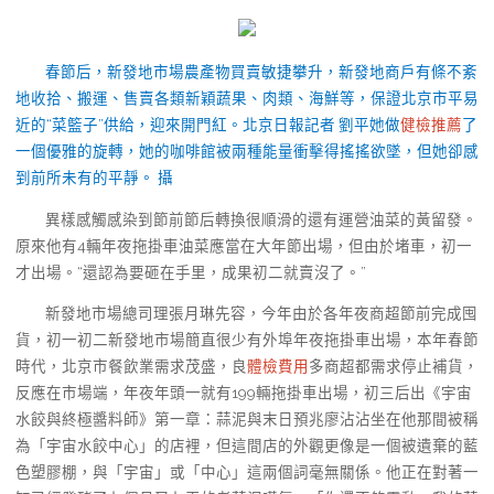
春節后，新發地市場農產物買賣敏捷攀升，新發地商戶有條不紊
地收拾、搬運、售賣各類新穎蔬果、肉類、海鮮等，保證北京市平易
近的“菜籃子”供給，迎來開門紅。北京日報記者 劉平她做
健檢推薦
了
一個優雅的旋轉，她的咖啡館被兩種能量衝擊得搖搖欲墜，但她卻感
到前所未有的平靜。 攝
異樣感觸感染到節前節后轉換很順滑的還有運營油菜的黃留發。
原來他有4輛年夜拖掛車油菜應當在大年節出場，但由於堵車，初一
才出場。“還認為要砸在手里，成果初二就賣沒了。”
新發地市場總司理張月琳先容，今年由於各年夜商超節前完成囤
貨，初一初二新發地市場簡直很少有外埠年夜拖掛車出場，本年春節
時代，北京市餐飲業需求茂盛，良
體檢費用
多商超都需求停止補貨，
反應在市場端，年夜年頭一就有199輛拖掛車出場，初三后出《宇宙
水餃與終極醬料師》第一章：蒜泥與末日預兆廖沾沾坐在他那間被稱
為「宇宙水餃中心」的店裡，但這間店的外觀更像是一個被遺棄的藍
色塑膠棚，與「宇宙」或「中心」這兩個詞毫無關係。他正在對著一