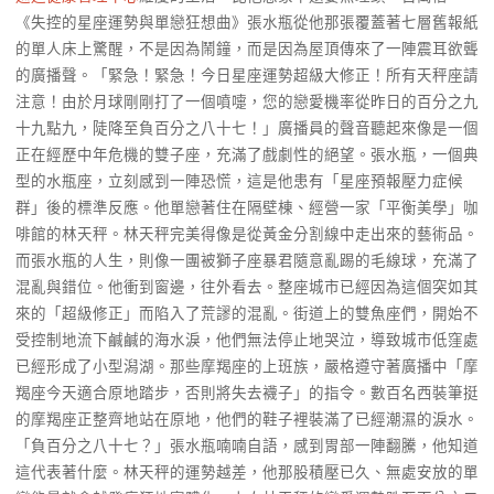
《失控的星座運勢與單戀狂想曲》張水瓶從他那張覆蓋著七層舊報紙
的單人床上驚醒，不是因為鬧鐘，而是因為屋頂傳來了一陣震耳欲聾
的廣播聲。「緊急！緊急！今日星座運勢超級大修正！所有天秤座請
注意！由於月球剛剛打了一個噴嚏，您的戀愛機率從昨日的百分之九
十九點九，陡降至負百分之八十七！」廣播員的聲音聽起來像是一個
正在經歷中年危機的雙子座，充滿了戲劇性的絕望。張水瓶，一個典
型的水瓶座，立刻感到一陣恐慌，這是他患有「星座預報壓力症候
群」後的標準反應。他單戀著住在隔壁棟、經營一家「平衡美學」咖
啡館的林天秤。林天秤完美得像是從黃金分割線中走出來的藝術品。
而張水瓶的人生，則像一團被獅子座暴君隨意亂踢的毛線球，充滿了
混亂與錯位。他衝到窗邊，往外看去。整座城市已經因為這個突如其
來的「超級修正」而陷入了荒謬的混亂。街道上的雙魚座們，開始不
受控制地流下鹹鹹的海水淚，他們無法停止地哭泣，導致城市低窪處
已經形成了小型潟湖。那些摩羯座的上班族，嚴格遵守著廣播中「摩
羯座今天適合原地踏步，否則將失去襪子」的指令。數百名西裝筆挺
的摩羯座正整齊地站在原地，他們的鞋子裡裝滿了已經潮濕的淚水。
「負百分之八十七？」張水瓶喃喃自語，感到胃部一陣翻騰，他知道
這代表著什麼。林天秤的運勢越差，他那股積壓已久、無處安放的單