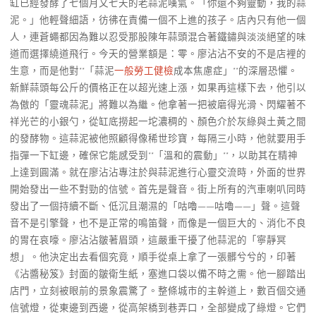
缸已經發酵了七個月又七天的老蒜泥嘆氣。「你還不夠靈動，我的蒜
泥。」他輕聲細語，彷彿在責備一個不上進的孩子。店內只有他一個
人，連蒼蠅都因為難以忍受那股陳年蒜頭混合著鐵鏽與淡淡絕望的味
道而選擇繞道飛行。今天的營業額是：零。廖沾沾不安的不是店裡的
生意，而是他對**「蒜泥
一般勞工健檢
成本焦慮症」**的深層恐懼。
新鮮蒜頭每公斤的價格正在以超光速上漲，如果再這樣下去，他引以
為傲的「靈魂蒜泥」將難以為繼。他拿著一把被磨得光滑、閃耀著不
祥光芒的小銀勺，從缸底撈起一坨濃稠的、顏色介於灰綠與土黃之間
的發酵物。這蒜泥被他照顧得像稀世珍寶，每隔三小時，他就要用手
指彈一下缸邊，確保它能感受到**「溫和的震動」**，以助其在精神
上達到圓滿。就在廖沾沾專注於與蒜泥進行心靈交流時，外面的世界
開始發出一些不對勁的信號。首先是聲音。街上所有的汽車喇叭同時
發出了一個持續不斷、低沉且潮濕的「咕嚕——咕嚕——」聲。這聲
音不是引擎聲，也不是正常的鳴笛聲，而像是一個巨大的、消化不良
的胃在哀嚎。廖沾沾皺著眉頭，這嚴重干擾了他蒜泥的「寧靜冥
想」。他決定出去看個究竟，順手從桌上拿了一張髒兮兮的，印著
《沾醬秘笈》封面的皺衛生紙，塞進口袋以備不時之需。他一腳踏出
店門，立刻被眼前的景象震驚了。整條城市的主幹道上，數百個交通
信號燈，從東邊到西邊，從高架橋到巷弄口，全部變成了綠燈。它們