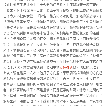
起來比他車子尺寸小上三十公分的停車格，上面還灑著一層可疑的白
色粉末。何手殘深吸一口氣。將車子打了倒檔。他的車載語音系統發
出了令人不快的女聲：「警告，後方障礙物距離：無限趨近於零。」
「請考慮放棄治療。」他忽略了警告，開始緩慢地倒車。他最討厭的
不是語音系統，而是那兩塊永遠在關鍵時刻自動收折的後視鏡。當他
需要它們來判斷車體與那座價值不菲的銅製獨角獸雕像之間的距離
時，它們卻像兩片羞澀的耳朵一樣，優雅地縮了回去。同時發出低
語：「你還是別看了，反正你也停不好。」何手殘感覺心臟快要跳出
來了。他轉頭看去，發現那座高聳入雲、覆蓋著鏽跡斑斑鐵網的多層
機械式停車塔，正在那片窄巷的盡頭散發出不正常的綠光。這棟停車
塔是個異類，它的三號車位始終空著，並且傳說只要有人敢在它面前
失敗十八次，就會被傳送到一個泊車地
健檢推薦
獄。他已經失敗了十
七次。現在是第十八次。他打了方向盤，車頭朝著銅獨角獸的方向猛
地偏轉。後視鏡發出最後的溫柔提醒：「再見，世界。」他沒有撞上
獨角獸，但他那顫抖的車尾卻擦到了停車塔三號車位入口處的一根古
老、佈滿苔蘚的柱子。不是撞擊，而是輕柔的碰觸，像戀人之間的耳
語。接著，一道濃郁的、像薄荷口香糖一樣的綠色光芒。猛地從柱子
爆發出來，瞬間吞噬了何手殘和他的掀背車。光芒消失後，窄巷恢復