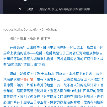
Home
分數
馬幫古鎮“馱”起百年專包養價格僑鄉風華
requestId:6978e4a17ff737.85765821.
國民日報海內版記者 賈平常
在巍巍哀牢山圍繞中，紅河中流南岸的一座山梁上，矗立著一座
馬背上馱出的城市——迤薩。迤薩鎮是位于云南省紅河哈尼族彝族自
治州紅河縣的馬幫古城和重點僑鄉，因地處滇南方陲的紅河江外，故
有“滇南僑鄉”“江僑民鄉”之稱。
迤薩，是彝族卜拉語“干旱缺水”的意思。本地有平易近謠：高平
地崗是家鄉
包養行情
，左有河來右有江，山高難把五谷出，水浩劫作
救命湯。如許一片偏僻瘠薄的地盤，有一段不為人知的光輝汗青。百
余年前，隨同著馬幫的駝鈴聲，迤薩人開辟出11條通往西北亞的跨國
商業商道，發明了迤薩在「第三階段：時間與空間的絕對對稱。你們
必須同時在十點零三分零五秒，將對方送給我的禮物，放置在吧檯的