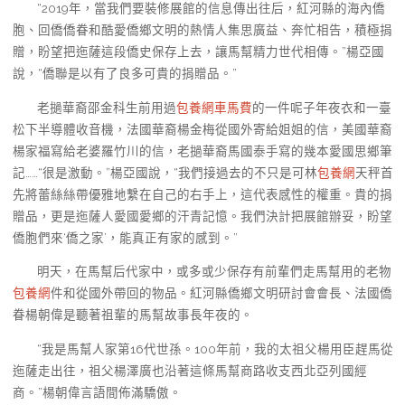
“2019年，當我們要裝修展館的信息傳出往后，紅河縣的海內僑
胞、回僑僑眷和酷愛僑鄉文明的熱情人集思廣益、奔忙相告，積極捐
贈，盼望把迤薩這段僑史保存上去，讓馬幫精力世代相傳。”楊亞國
說，“僑聯是以有了良多可貴的捐贈品。”
老撾華裔邵金科生前用過
包養網車馬費
的一件呢子年夜衣和一臺
松下半導體收音機，法國華裔楊金梅從國外寄給姐姐的信，美國華裔
楊家福寫給老婆羅竹川的信，老撾華裔馬國泰手寫的幾本愛國思鄉筆
記……“很是激動。”楊亞國說，“我們接過去的不只是可林
包養網
天秤首
先將蕾絲絲帶優雅地繫在自己的右手上，這代表感性的權重。貴的捐
贈品，更是迤薩人愛國愛鄉的汗青記憶。我們決計把展館辦妥，盼望
僑胞們來‘僑之家’，能真正有家的感到。”
明天，在馬幫后代家中，或多或少保存有前輩們走馬幫用的老物
包養網
件和從國外帶回的物品。紅河縣僑鄉文明研討會會長、法國僑
眷楊朝偉是聽著祖輩的馬幫故事長年夜的。
“我是馬幫人家第16代世孫。100年前，我的太祖父楊用臣趕馬從
迤薩走出往，祖父楊澤廣也沿著這條馬幫商路收支西北亞列國經
商。”楊朝偉言語間佈滿驕傲。