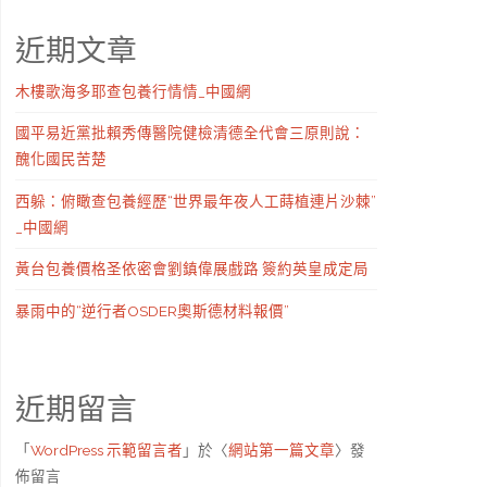
近期文章
木樓歌海多耶查包養行情情_中國網
國平易近黨批賴秀傳醫院健檢清德全代會三原則說：
醜化國民苦楚
西躲：俯瞰查包養經歷“世界最年夜人工蒔植連片沙棘”
_中國網
黃台包養價格圣依密會劉鎮偉展戲路 簽約英皇成定局
暴雨中的“逆行者OSDER奧斯德材料報價”
近期留言
「
WordPress 示範留言者
」於〈
網站第一篇文章
〉發
佈留言