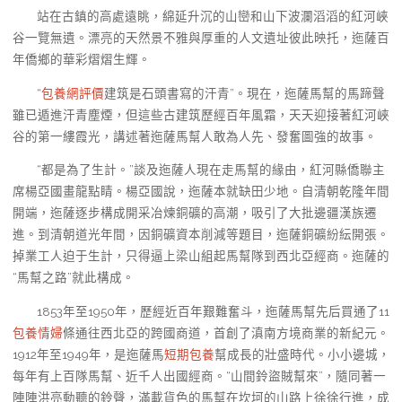
站在古鎮的高處遠眺，綿延升沉的山巒和山下波瀾滔滔的紅河峽
谷一覽無遺。漂亮的天然景不雅與厚重的人文遺址彼此映托，迤薩百
年僑鄉的華彩熠熠生輝。
“
包養網評價
建筑是石頭書寫的汗青”。現在，迤薩馬幫的馬蹄聲
雖已遁進汗青塵煙，但這些古建筑歷經百年風霜，天天迎接著紅河峽
谷的第一縷霞光，講述著迤薩馬幫人敢為人先、發奮圖強的故事。
“都是為了生計。”談及迤薩人現在走馬幫的緣由，紅河縣僑聯主
席楊亞國畫龍點睛。楊亞國說，迤薩本就缺田少地。自清朝乾隆年間
開端，迤薩逐步構成開采冶煉銅礦的高潮，吸引了大批邊疆漢族遷
進。到清朝道光年間，因銅礦資本削減等題目，迤薩銅礦紛紜開張。
掉業工人迫于生計，只得逼上梁山組起馬幫隊到西北亞經商。迤薩的
“馬幫之路”就此構成。
1853年至1950年，歷經近百年艱難奮斗，迤薩馬幫先后買通了11
包養情婦
條通往西北亞的跨國商道，首創了滇南方境商業的新紀元。
1912年至1949年，是迤薩馬
短期包養
幫成長的壯盛時代。小小邊城，
每年有上百隊馬幫、近千人出國經商。“山間鈴盜賊幫來”，隨同著一
陣陣洪亮動聽的鈴聲，滿載貨色的馬幫在坎坷的山路上徐徐行進，成