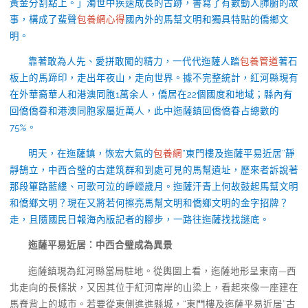
黃金分割點上。」濁世中疾速成長的古跡，書寫了有數動人肺腑的故
事，構成了蜚聲
包養網心得
國內外的馬幫文明和獨具特點的僑鄉文
明。
靠著敢為人先、愛拼敢闖的精力，一代代迤薩人踏
包養管道
著石
板上的馬蹄印，走出年夜山，走向世界。據不完整統計，紅河縣現有
在外華裔華人和港澳同胞1萬余人，僑居在22個國度和地域；縣內有
回僑僑眷和港澳同胞家屬近萬人，此中迤薩鎮回僑僑眷占總數的
75%。
明天，在迤薩鎮，恢宏大氣的
包養網
“東門樓及迤薩平易近居”靜
靜鵠立，中西合璧的古建筑群和到處可見的馬幫遺址，歷來者訴說著
那段篳路藍縷、可歌可泣的崢嶸歲月。迤薩汗青上何故鼓起馬幫文明
和僑鄉文明？現在又將若何擦亮馬幫文明和僑鄉文明的金字招牌？
走，且隨國民日報海內版記者的腳步，一路往迤薩找找謎底。
迤薩平易近居：
中西合璧成為異景
迤薩鎮現為紅河縣當局駐地。從輿圖上看，迤薩地形呈東南—西
北走向的長條狀，又因其位于紅河南岸的山梁上，看起來像一座建在
馬脊背上的城市。若要從東側進進縣城，“東門樓及迤薩平易近居”古