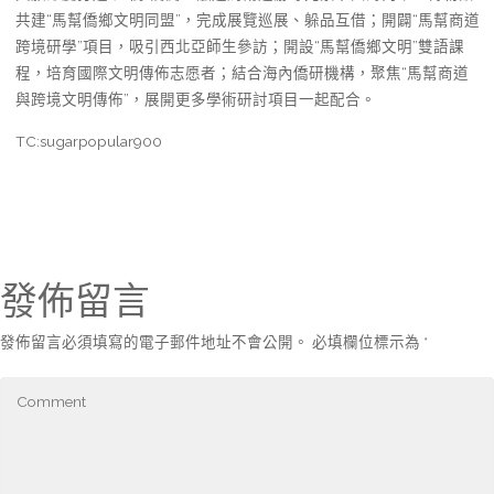
共建“馬幫僑鄉文明同盟”，完成展覽巡展、躲品互借；開闢“馬幫商道
跨境研學”項目，吸引西北亞師生參訪；開設“馬幫僑鄉文明”雙語課
程，培育國際文明傳佈志愿者；結合海內僑研機構，聚焦“馬幫商道
與跨境文明傳佈”，展開更多學術研討項目一起配合。
TC:sugarpopular900
發佈留言
發佈留言必須填寫的電子郵件地址不會公開。
必填欄位標示為
*