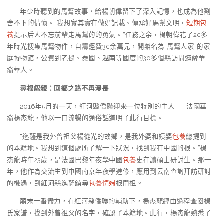
年少時聽到的馬幫故事，給楊朝偉留下了深入記憶，也成為他割
舍不下的情懷。“我想實其實在做好記載、傳承好馬幫文明，
短期包
養
提示后人不忘前輩走馬幫的的勇氣。”任務之余，楊朝偉花了20多
年時光搜集馬幫物件，自籌經費30余萬元，開辦名為“馬幫人家”的家
庭博物館，公費到老撾、泰國、越南等國度的30多個縣訪問迤薩華
裔華人。
尋根認親：
回鄉之路不再漫長
2016年5月的一天，紅河縣僑聯迎來一位特別的主人——法國華
裔楊杰龍，他以一口流暢的通俗話道明了此行目標。
“迤薩是我外曾祖父楊從光的故鄉，是我外婆和姨婆
包養
總提到
的本籍地。我想到這個處所了解一下狀況，找到我在中國的根。”楊
杰龍時年23歲，是法國巴黎年夜學中國
包養
史在讀碩士研討生。那一
年，他作為交流生到中國南京年夜學進修，應用到云南查詢拜訪研討
的機遇，到紅河縣迤薩鎮尋
包養情婦
根問祖。
顛末一番盡力，在紅河縣僑聯的輔助下，楊杰龍經由過程查閱楊
氏家譜，找到外曾祖父的名字，確認了本籍地。此行，楊杰龍熟悉了