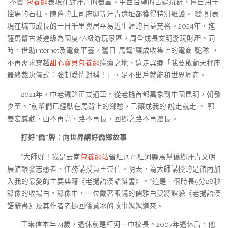
“不變”
包養網
表現在對汗青的器重。中西合璧的古建筑群、舊日用于
拴馬的石柱、陳舊的土司府邸等汗青遺址都獲得特別維護。“變”則表
現在城市成長的一日千里與居平易近生涯的日益充裕。2024年，迤
薩馬幫古城進級為國度4A級游玩景區，周全成長文明游玩財產。同
時，借助internet及電商平臺，舊日“馬幫”釀成收集上的電商“駝隊”，
不再需求穿越
甜心寶貝包養網
瘴癘之地、遠走異鄉「我要啟動天秤座
最終裁決儀式：強制愛情對稱！」，足不出戶就能和世界經商。
2021年，中老鐵路正式通車。從老撾首都萬象到中國昆明，朝發
夕至。“前輩們已經馱在馬背上的鄉愁，已釀成我的‘說走就走’。”郭
姜宏感歎，山不再高、路不再長，回鄉之路不再漫長。
打好“僑”牌：
向世界講好僑鄉故事
“大師好！我是云南
包養網站
省紅河州紅河縣馬幫僑鄉汗青文明
展館銀發志愿者、任務講授員王崇信。明天，為大師講授的是館內加
入我的最愛的主要典籍《老撾語漢語辭書》。”這是一個時長5分28秒
錄像的收場白。錄像中，一位戴著眼鏡的儒雅白叟將館躲《老撾語漢
語辭書》及其作者老撾回僑黃冰的故事娓娓道來。
王崇信本年74歲，退休前是紅河一中校長。2007年退休后，他