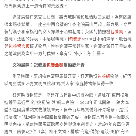
為馬幫舊道上一道奇特的景致線。
迤薩馬幫在來交往往間，將異域財富和風情馱回故鄉，為迤薩鎮
帶來絕後繁華：一座座中西合璧的年夜宅院高山而起；戴弁冕、穿西
裝的漢子和穿旗袍的女人穿越于陌頭巷尾；英國的拍照機
包養網
、留
聲機，法國的鐘表、手磨咖啡機，j
包養網
apan(日本)的洋傘、收音機
等
包養留言板
舊式物品，進進迤薩平常蒼生家。迤薩從舊日干旱缺水
之地演變為富甲一方的僑鄉，享有“江外小上海”佳譽。
文物展陳：
記載馬
包養金額
幫僑鄉汗青
到了迤薩，要想疾速清楚馬幫汗青，紅河縣博
包養網
物館、紅河
縣馬幫僑鄉汗青文明展館和“馬幫人家”家庭博物館值得一往。
紅河縣博物館是一座建在古建群中的博物館，選址在“東門樓及
迤薩平易近居”的“姚初院”與“錢二官院”，2018年正式開館。“館舍本
體即是國度重點文物維護單元，自帶百年馬幫僑鄉汗青場景，是‘活
的展陳’。”紅河縣博物館館長潘麗蘭先容，博物館具有馬幫—僑鄉文
明雙內核，聚焦迤薩馬幫跨國商道與僑胞創業史，常設7年夜單位專
題展，館躲457件（套）相干文物，構成“商道+僑胞+建筑+風俗”完全