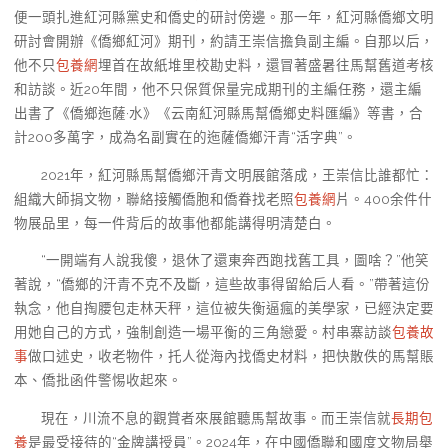
便一頭扎進紅河縣黨史和僑史的研討傍邊。那一年，紅河縣僑鄉文明
研討會開辦《僑鄉紅河》期刊，約請王崇信擔負副主編。自那以后，
他不只
包養網
埋首在故紙堆里校勘史料，還冒著盛暑往馬幫舊道考核
和訪談。近20年間，他不只保質保量完成期刊的主編任務，還主編
出書了《僑鄉迤薩·水》《云南紅河縣馬幫僑鄉史料匯編》等書，合
計200多萬字，成為名副實在的迤薩僑鄉汗青“活字典”。
2021年，紅河縣馬幫僑鄉汗青文明展館落成，王崇信比誰都忙：
組織大師捐文物，聯絡接觸僑胞和僑眷找老照
包養網
片。400余件什
物展品里，每一件背后的故事他都能講得明清楚白。
“一開端有人說我傻，退休了還東奔西跑找舊工具，圖啥？”他笑
著說，“僑鄉的汗青不克不及斷，這些故事得留給后人看。”帶著這份
執念，他自掏腰包走林天秤，這位被失衡逼瘋的美學家，已經決定要
用她自己的方式，強制創造一場平衡的三角戀愛。村串寨訪談
包養故
事
做口述史，收老物件，托人從海內找僑史材料，把快散佚的馬幫賬
本、僑批函件警惕收起來。
現在，川流不息的觀賞者來展館聽馬幫故事。而王崇信就
長期包
養
是最受接待的“金牌講授員”。2024年，在中國僑聯和國度文物局舉