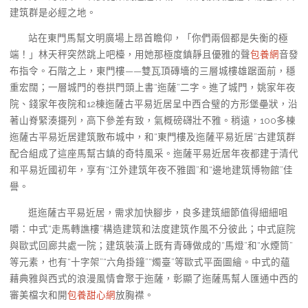
建筑群是必經之地。
站在東門馬幫文明廣場上昂首瞻仰，「你們兩個都是失衡的極
端！」林天秤突然跳上吧檯，用她那極度鎮靜且優雅的聲
包養網
音發
布指令。石階之上，東門樓——雙瓦頂磚墻的三層城樓雄踞面前，穩
重宏闊；一層城門的卷拱門頭上書“迤薩”二字。進了城門，姚家年夜
院、錢家年夜院和12棟迤薩古平易近居呈中西合璧的方形堡壘狀，沿
著山脊緊湊擺列，高下參差有致，氣概磅礴壯不雅。稍遠，100多棟
迤薩古平易近居建筑散布城中，和“東門樓及迤薩平易近居”古建筑群
配合組成了這座馬幫古鎮的奇特風采。迤薩平易近居年夜都建于清代
和平易近國初年，享有“江外建筑年夜不雅園”和“邊地建筑博物館”佳
譽。
逛迤薩古平易近居，需求加快腳步，良多建筑細節值得細細咀
嚼：中式“走馬轉譙樓”構造建筑和法度建筑作風不分彼此；中式庭院
與歐式回廊共處一院；建筑裝潢上既有青磚做成的“馬燈”和“水煙筒”
等元素，也有“十字架”“六角掛鐘”“燭臺”等歐式平面圖繪。中式的蘊
藉典雅與西式的浪漫風情會聚于迤薩，彰顯了迤薩馬幫人匯通中西的
審美檔次和開
包養甜心網
放胸襟。