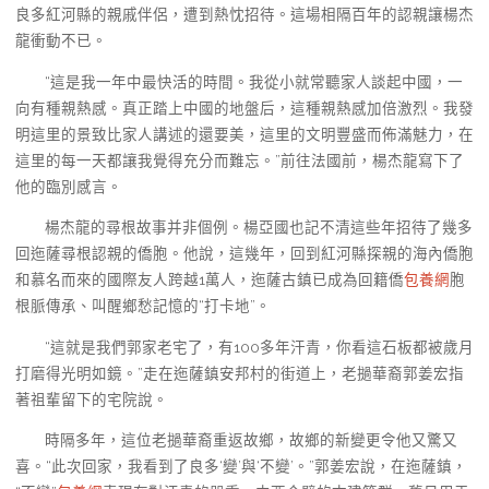
良多紅河縣的親戚伴侶，遭到熱忱招待。這場相隔百年的認親讓楊杰
龍衝動不已。
“這是我一年中最快活的時間。我從小就常聽家人談起中國，一
向有種親熱感。真正踏上中國的地盤后，這種親熱感加倍激烈。我發
明這里的景致比家人講述的還要美，這里的文明豐盛而佈滿魅力，在
這里的每一天都讓我覺得充分而難忘。”前往法國前，楊杰龍寫下了
他的臨別感言。
楊杰龍的尋根故事并非個例。楊亞國也記不清這些年招待了幾多
回迤薩尋根認親的僑胞。他說，這幾年，回到紅河縣探親的海內僑胞
和慕名而來的國際友人跨越1萬人，迤薩古鎮已成為回籍僑
包養網
胞
根脈傳承、叫醒鄉愁記憶的“打卡地”。
“這就是我們郭家老宅了，有100多年汗青，你看這石板都被歲月
打磨得光明如鏡。”走在迤薩鎮安邦村的街道上，老撾華裔郭姜宏指
著祖輩留下的宅院說。
時隔多年，這位老撾華裔重返故鄉，故鄉的新變更令他又驚又
喜。“此次回家，我看到了良多‘變’與‘不變’。”郭姜宏說，在迤薩鎮，