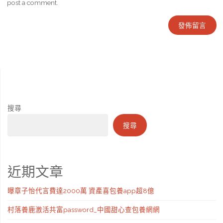
post a comment.
搜尋
搜尋
近期文章
曝章子怡代言費達2000萬 資產喜包養app超8億
村落養鹿激活共富password_中國甜心查包養網網