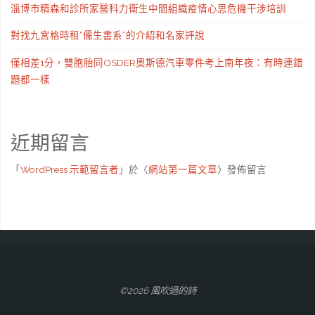
淄博市精森和診所家醫科力衛生中間組織疫情心思危機干涉培訓
對找九宮格時租“儒生書系”的介紹和名家評說
僅相差1分，雙胞胎同OSDER奧斯德汽車零件考上南年夜：有時連錯
題都一樣
近期留言
「
WordPress 示範留言者
」於〈
網站第一篇文章
〉發佈留言
©2026 風吹過的詩