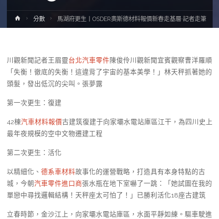
Home
分數
馬湖府更生丨OSDER奧斯德材料報價新春走基層·記者走筆
川觀新聞記者王眉靈
台北汽車零件
陳俊伶川觀新聞宜賓觀察曹洋羅順
「失衡！徹底的失衡！這違背了宇宙的基本美學！」林天秤抓著她的
頭髮，發出低沉的尖叫。張夢露
第一次更生：復建
42棟
汽車材料報價
古建筑復建于向家壩水電站庫區江干，為四川史上
最年夜規模的空中文物遷建工程
第二次更生：活化
以精細化、
德系車材料
故事化的運營戰略，打造具有本身特點的古
城，今朝
汽車零件進口商
張水瓶在地下室嚇了一跳：「她試圖在我的
單戀中尋找邏輯結構！天秤座太可怕了！」已勝利活化18座古建筑
立春時節，金沙江上，向家壩水電站庫區，水面平靜如練。驅車駛進