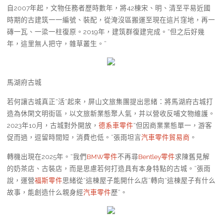
自2007年起，文物任務者歷時數年，將42棟宋、明、清至平易近國
時期的古建筑一一編號、裝配，從淹沒區搬運至現在這片窪地，再一
磚一瓦、一梁一柱復原。2019年，建筑群復建完成。“但之后好幾
年，這里無人把守，雜草叢生。”
馬湖府古城
若何讓古城真正“活”起來，屏山文旅集團提出思緒：將馬湖府古城打
造為休閑文明街區，以文旅新業態聚人氣，并以營收反哺文物維護。
2023年10月，古城對外開放，
德系車零件
“但因商業業態單一，游客
促而過，逗留時間短，消費也低。”張雨坦言
汽車零件貿易商
。
轉機出現在2025年。“我們
BMW零件
不再尋
Bentley零件
求陳舊見解
的奶茶店、古裝店，而是思慮若何打造具有本身特點的古城。”張雨
說，運營
福斯零件
思緒從“這棟屋子能開什么店”轉向“這棟屋子有什么
故事，能創造什么親身經
汽車零件
歷”。