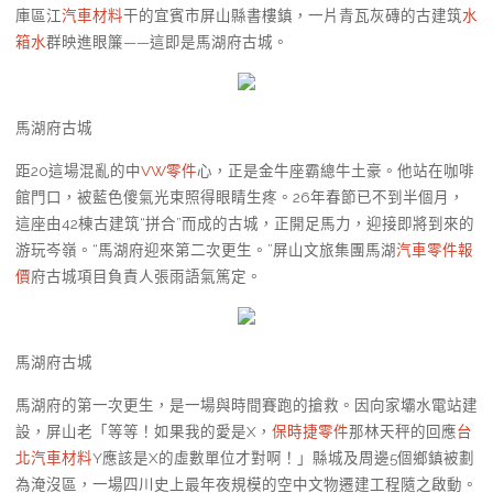
庫區江
汽車材料
干的宜賓市屏山縣書樓鎮，一片青瓦灰磚的古建筑
水
箱水
群映進眼簾——這即是馬湖府古城。
馬湖府古城
距20這場混亂的中
VW零件
心，正是金牛座霸總牛土豪。他站在咖啡
館門口，被藍色傻氣光束照得眼睛生疼。26年春節已不到半個月，
這座由42棟古建筑“拼合”而成的古城，正開足馬力，迎接即將到來的
游玩岑嶺。“馬湖府迎來第二次更生。”屏山文旅集團馬湖
汽車零件報
價
府古城項目負責人張雨語氣篤定。
馬湖府古城
馬湖府的第一次更生，是一場與時間賽跑的搶救。因向家壩水電站建
設，屏山老「等等！如果我的愛是X，
保時捷零件
那林天秤的回應
台
北汽車材料
Y應該是X的虛數單位才對啊！」縣城及周邊5個鄉鎮被劃
為淹沒區，一場四川史上最年夜規模的空中文物遷建工程隨之啟動。