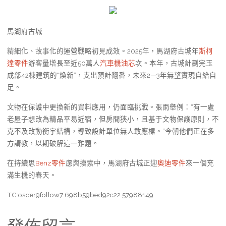
馬湖府古城
精細化、故事化的運營戰略初見成效。2025年，馬湖府古城年
斯柯
達零件
游客量增長至近50萬人
汽車機油芯
次。本年，古城計劃完玉
成部42棟建筑的“煥新”，支出預計翻番，未來2—3年無望實現自給自
足。
文物在保護中更換新的資料應用，仍面臨挑戰。張雨舉例：“有一處
老屋子想改為精品平易近宿，但房間狹小，且基于文物保護原則，不
克不及改動衡宇結構，導致設計單位無人敢應標。”今朝他們正在多
方請教，以期破解這一難題。
在持續思
Benz零件
慮與摸索中，馬湖府古城正迎
奧迪零件
來一個充
滿生機的春天。
TC:osder9follow7 698b59bed92c22.57988149