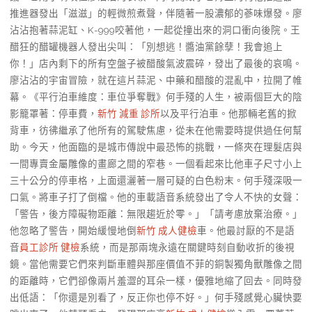
推進器發出「滋滋」的輕微煎煮聲，伴隨著一股濃郁的蔘味爆發。廖
沾沾抱著蒜泥缸、K-999咬著他，一起從撞出來的洞口衝向後院。王
醋狂的醋罐機器人發出尖叫：「別想逃！醬油黨餘孽！我會追上
你！」店內剩下的所有空盤子被醋酸氣波震碎，發出了最後的哀鳴。
廖沾沾的宇宙冒險，就在這片蒜泥、中藥和醋酸的混亂中，拉開了帷
幕。《平行泊車維度：車位爭奪戰》何手殘的人生，被兩個巨大的陰
影籠罩著：停車費，
新竹 減重 診所
以及平行泊車。他那輛老舊的掀
背車，彷彿繼承了他所有的駕駛焦慮，從未在他需要時提供過任何幫
助。今天，他面臨的是城市傳說中最恐怖的挑戰，一條夾在理髮店與
一間專賣金屬雕像的畫廊之間的窄巷。一個看起來比他車子尺寸小上
三十公分的停車格，上面還灑著一層可疑的白色粉末。何手殘深吸一
口氣。將車子打了倒檔。他的車載語音系統發出了令人不快的女聲：
「警告，後方障礙物距離：無限趨近於零。」「請考慮放棄治療。」
他忽略了警告，開始緩慢地倒
新竹 成人健檢
車。他最討厭的不是語
音
員工診所 健檢
系統，而是那兩塊永遠在關鍵時刻自動收折的後視
鏡。當他需要它們來判斷車體與那座價值不菲的銅製獨角獸雕像之間
的距離時，它們卻像兩片羞澀的耳朵一樣，優雅地縮了回去。同時發
出低語：「你還是別看了，反正你也停不好。」何手殘感覺心臟快要