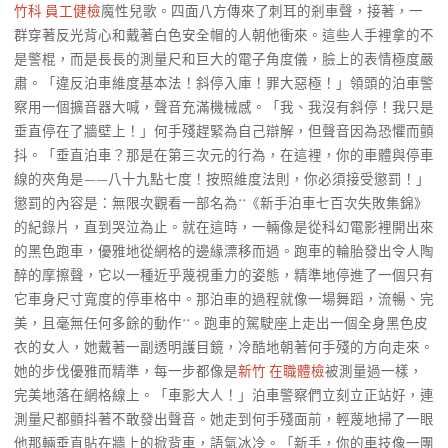
竹科 員工健檢
魔性兒歌。四面八方傳來了刺耳的剎車聲，接著，一
群穿著反光背心和戴著白色安全帽的人朝他衝來。這些人手裡拿的不
是警棍，而是長長的測量尺和巨大的電子角度儀，臉上的表情極度嚴
肅。「違反泊車維度基本法！斜停入庫！罪大惡極！」領頭的泊車警
察用一個擴音器大喊，聲音充滿機械感。「我、我沒有斜停！我只是
垂直停在了牆壁上！」何手殘趕緊為自己辯解，但聲音因為恐懼而顫
抖。「垂直泊車？那是在第三次元的行為，在這裡，你的車體與停車
線的夾角是——八十九點七度！按照維度法則，你必須接受懲罰！」
懲罰的內容是：無限次觀看一部名為**《新手泊車七百次失敗集錦》
的紀錄片，直到哭泣為止。就在這時，一輛像是從科幻電影裡開出來
的黑色跑車，優雅地從網格的邊緣漂移而過。跑車的輪胎發出令人陶
醉的摩擦聲，它以一種近乎蔑視重力的姿態，精準地停進了一個只有
它車身尺寸寬度的停車格中。那泊車的過程就像一場舞蹈，流暢、完
美，且毫無任何多餘的動作**。跑車的駕駛座上走出一個全身黑色皮
衣的女人，她戴著一副透明護目鏡，冷酷地朝著何手殘的方向走來。
她的步伐優雅而精準，每一步都像是
新竹 在職體檢
被測量過一樣，
完美地落在網格線上。「車影大人！」泊車警察們立刻立正站好，連
測量尺都顫抖著不敢發出聲音。她走到何手殘面前，輕蔑地掃了一眼
他那輛垂直貼在牆上的掀背車，語氣冰冷。「新手，你的車技像一團