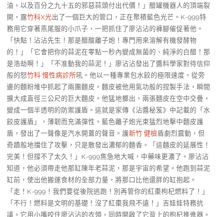
油，以及百分之九十五的邪惡蒜頭付出代價！」醋罐機器人的頂端裂
開，露
竹科X光
出了一個巨大的管口，正在聚積藍色光芒。K-999特
務用它穿著燕尾服的小爪子，一把抓住了廖沾沾的褲腳催促著他。
「快點！沾沾先生！那是醋酸離子炮！專門用來溶解有機發酵物
的！」「它會把你的蒜泥在零點一秒內變成無菌的、純淨的白醋！那
是浩劫啊！」「不准動我的蒜泥！」廖沾沾發出了醬料學家對待信仰
般的怒
竹科 慢性病診所
吼。他以一種專業包水餃的極限速度，從旁
邊的麵粉堆中抓起了兩團麵皮。麵皮被他用氣功般的捏製手法，瞬間
擴大成直徑三公尺的巨大麵皮。他猛地擲出，兩張麵皮在空中交疊，
變成一個半透明的防禦護盾。這就是家傳《沾醬秘笈》中記載的「水
餃皮護盾」，薄韌而充滿彈性。藍色離子炮光束猛烈地擊中麵皮護
盾，發出了一聲像是汽水開蓋的聲音。護
新竹 健檢
盾劇烈震動，但
奇蹟般地擋住了攻擊，只是散發出濃郁的麵香。「這麵皮的延展性！
完美！但撐不了太久！」K-999焦急地大喊，中藥味更濃了。廖沾沾
知道，他必須帶走他那缸陳年老蒜泥，那是宇宙的希望。他跑到蒜泥
缸前，使出他搬運食材的全部力量，將那口比他還胖的缸抱起。
「走！K-999！我們要從後院逃跑！別再管你的紅棗枸杞燃料了！」
「不行！燃料是文明的基礎！沒了紅棗我飛不遠！」吉娃娃特務抗
議。它用小嘴咬住廖沾沾的衣領，同時開啟了它背上的枸杞推進器。