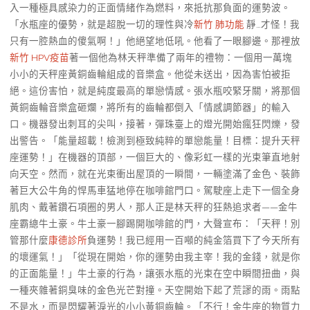
入一種極具感染力的正面情緒作為燃料，來抵抗那負面的運勢波。
「水瓶座的優勢，就是超脫一切的理性與冷
新竹 肺功能
靜…才怪！我
只有一腔熱血的傻氣啊！」他絕望地低吼。他看了一眼腳邊。那裡放
新竹 HPV疫苗
著一個他為林天秤準備了兩年的禮物：一個用一萬塊
小小的天秤座黃銅齒輪組成的音樂盒。他從未送出，因為害怕被拒
絕。這份害怕，就是純度最高的單戀情感。張水瓶咬緊牙關，將那個
黃銅齒輪音樂盒砸爛，將所有的齒輪都倒入「情感調節器」的輸入
口。機器發出刺耳的尖叫，接著，彈珠臺上的燈光開始瘋狂閃爍，發
出警告。「能量超載！檢測到極致純粹的單戀能量！目標：提升天秤
座運勢！」在機器的頂部，一個巨大的、像彩虹一樣的光束筆直地射
向天空。然而，就在光束衝出屋頂的一瞬間，一輛塗滿了金色、裝飾
著巨大公牛角的悍馬車猛地停在咖啡館門口。駕駛座上走下一個全身
肌肉、戴著鑽石項圈的男人，那人正是林天秤的狂熱追求者——金牛
座霸總牛土豪。牛土豪一腳踢開咖啡館的門，大聲宣布：「天秤！別
管那什麼
康德診所
負運勢！我已經用一百噸的純金箔買下了今天所有
的壞運氣！」「從現在開始，你的運勢由我主宰！我的金錢，就是你
的正面能量！」牛土豪的行為，讓張水瓶的光束在空中瞬間扭曲，與
一種夾雜著銅臭味的金色光芒對撞。天空開始下起了荒謬的雨。雨點
不是水，而是閃耀著淚光的小小黃銅齒輪。「不行！金牛座的物質力