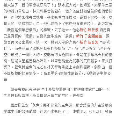
量太強了！我的單戀被汙染了！」張水瓶大喊。他知道，如果牛土豪
的物質力量勝出，林天秤將會被困在一個充滿金錢和俗氣的虛假愛情
裡，而他將永遠失去機會。張水瓶看向那機器，還剩下最後一個可以
輸入的「情緒燃料」口。他迅速撕下了貼在他背後衣領上，那張寫著
「我就是個單戀傻瓜」的標籤，丟了進去。他必
新竹 超音波
須用自
己最真實的「傻氣」去對抗金牛座的「霸氣」
新竹 子宮頸疫苗
！調
節器再次發出轟鳴，這一次，射向天空的光束不
新竹 超音波
再是彩
虹色，而是充滿了水瓶座特有的怪誕藍色**。藍色光束與金色光芒在
空中形成了一個巨大的、旋轉著的太極圖案，像是在爭奪林天秤的靈
魂。這場以星座運勢為賭注、以單戀能量為武器的荒唐戰爭，正式打
響了。藍色與金色的光芒在林天秤咖啡館上空劇烈衝撞，創造出一個
不斷旋轉的怪異氣旋。：高血壓等4類慢性病養分和活動領導準繩發
布
總臺央視記者 張萍 牛土豪猛地將信用卡插進咖啡館門口的一台
老舊自動販賣機，販賣機發出痛苦的呻吟。史迎春
國度衛生安「灰色？那不是我的主色調！那會讓我的非主流單戀
變成主流的普通愛戀！這太不水瓶座了！」康委明天（7月1日）發布