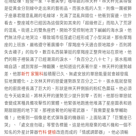
在隔壁棟、經營一家「平衡美學」咖啡館的林天秤。林天秤完美得像
是從黃金分割線中走出來的藝術品。而張水瓶的人生，則像一團被獅
子座暴君隨意亂踢的毛線球，充滿了混亂與錯位。他衝到窗邊，往外
看去。整座城市已經因為這個突如其來的「超級修正」而陷入了荒謬
的混亂。街道上的雙魚座們，開始不受控制地流下鹹鹹的海水淚，他
們無法停止地哭泣，導致城市低窪處已經形成了小型潟湖。那些摩羯
座的上班族，嚴格遵守著廣播中「摩羯座今天適合原地踏步，否則將
失去襪子」的指令。數百名西裝筆挺的摩羯座正整齊地站在原地，他
們的鞋子裡裝滿了已經潮濕的淚水。「負百分之八十七？」張水瓶喃
喃自語，感到胃部一陣翻騰，他知道這代表著什麼。林天秤的運勢越
差，他那
新竹 家醫科
股積壓已久、無處安放的單戀能量就會越發瘋
狂地實體化。上次林天秤的戀愛運勢跌至百分之二十，張水瓶就發現
他的廚房裡長滿了巨大的、形狀是林天秤側臉的粉紅色蘑菇。他必須
在今天結束前，將林天秤的運勢至少提升到零。否則，他那份單戀就
會變成某種具備攻擊性的實體。他緊張地跑進他堆滿了星座圖表和過
期甜甜圈的地下室，那裡放著他的秘密武器。「我需要星象學輔助
儀！」他衝到一個像是老式彈珠臺的機器前，上面貼滿了「巨蟹座已
哭」、「處女座勿碰」等警告標籤。這是他用廢棄的唱片機和一個不
知名的外星計算器
竹科 健檢
改造而成的「情感調節器」。他必須輸