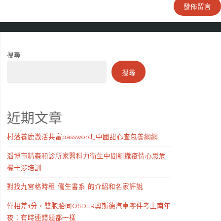
搜尋
搜尋
近期文章
村落養鹿激活共富password_中國甜心查包養網網
淄博市精森和診所家醫科力衛生中間組織疫情心思危
機干涉培訓
對找九宮格時租“儒生書系”的介紹和名家評說
僅相差1分，雙胞胎同OSDER奧斯德汽車零件考上南年
夜：有時連錯題都一樣