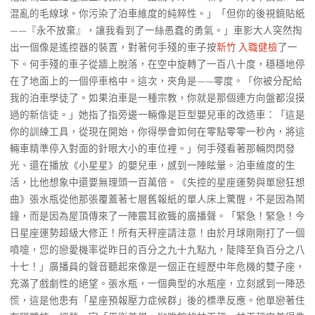
混亂的毛線球。你污染了泊車維度的純粹性。」「但你的後視鏡貼紙
——『永不放棄』，讓我看到了一絲愚蠢的勇氣。」車影大人突然掏
出一個像是遙控器的裝置，對著何手殘的車子按
新竹 入職健檢
了一
下。何手殘的車子從牆上脫落，在空中旋轉了一百八十度，穩穩地停
在了地面上的一個停車格中。這次，夾角是——零度。「你被分配給
我的泊車學徒了。如果泊車是一種宗教，你就是那個連方向盤都沒摸
過的新信徒。」她指了指旁邊一輛像是巨型嬰兒車的改造車：「這是
你的訓練工具，從現在開始，你得學會如何在零點零零一秒內，將這
輛車精準停入對面的針眼大小的車位裡。」何手殘看著那輛閃閃發
光、還在播放《小星星》的嬰兒車，感到一陣眩暈。泊車維度的生
活，比他想象中還要無理頭一百萬倍。《失控的星座運勢與單戀狂想
曲》張水瓶從他那張覆蓋著七層舊報紙的單人床上驚醒，不是因為鬧
鐘，而是因為屋頂傳來了一陣震耳欲聾的廣播聲。「緊急！緊急！今
日星座運勢超級大修正！所有天秤座請注意！由於月球剛剛打了一個
噴嚏，您的戀愛機率從昨日的百分之九十九點九，陡降至負百分之八
十七！」廣播員的聲音聽起來像是一個正在經歷中年危機的雙子座，
充滿了戲劇性的絕望。張水瓶，一個典型的水瓶座，立刻感到一陣恐
慌，這是他患有「星座預報壓力症候群」後的標準反應。他單戀著住