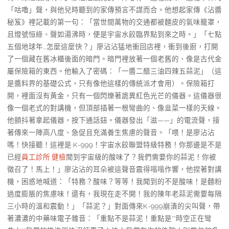
「咕嚕」聲，與他兒時聽到的家傳預言不謀而合。他想起家傳《沾醬
秘笈》裡記載的第一句：「當世間萬物的交通都被麵皮的氣味籠罩，
且燈號恒綠、聲如湯沸時，便是宇宙水餃臨界點到來之時。」「七點
五個地球年…怎麼這麼快？」廖沾沾猛地衝回店裡，衝到後廚，打開
了一個藏在舊冰櫃後面的暗門。暗門裡放著一個老舊的、像是古代金
屬保險箱的東西。他輸入了密碼：「一醬二醋三油四辣五蒜泥」（這
是醬料界的基礎公式，只有像他這樣的傳統派才會用）。保險箱打
開，裡面沒有黃金，只有一個閃爍著詭異紅色光芒的儀器。這儀器很
像一個老式的對講機，但頂部插著一根彎曲的、像韭菜一樣的天線。
他顫抖著拿起儀器，按下通話鈕。儀器發出「滋——」的電流聲，接
著傳來一陣高八度、急促且充滿養生焦慮的聲音。「喂！是廖沾沾
嗎！快接聽！這裡是 K-999！宇宙水餃聯盟特級特務！你那邊是不是
已經
員工診所 健檢
聞到宇宙級的酸味了？我們需要你的蒜泥！你被
徵召了！馬上！」廖沾沾的耳朵被這聲音震得嗡嗡作響，他捏著對講
機，困惑地喊道：「特務？酸味？等等！我聞到的不是酸味！是麵粉
過度膨脹的焦慮味！還有，我現在走不開！我的陳年老蒜泥需要每隔
三小時的溫和震動！」「蒜泥？」對面傳來K-999崩潰的尖叫聲，帶
著濃濃的中藥味電子雜音：「重點不是蒜泥！重點是**時空正在彎