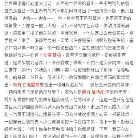
於與蒜泥進行心靈交流時，外面的世界開始發出一些不對勁的信號。
首先是聲音。街上所有的汽車喇叭同時發出了一個持續不斷、低沉且
潮濕的「咕嚕——咕嚕——」聲。這聲音不是引擎聲，也不是正常的
鳴笛聲，而像是一個巨大的、消化不良的胃在哀嚎。廖沾沾皺著眉
頭，這嚴重干擾了他蒜泥的「寧靜冥想」。他決定出去看個究竟，順
手從桌上拿了一張髒兮兮的，印著《沾醬秘笈》封面的皺衛生紙，塞
進口袋以備不時之需。他一腳踏出店門，立刻被眼前的景象震驚了。
整條城市的主幹道上
安慎 健檢
，數百個交通信號燈，從東邊到西
邊，從高架橋到巷弄口，全部變成了綠燈。它們不是交替閃爍，而是
固定在「通行」的狀態，同時，每一個燈箱都發出了那種「咕嚕咕
嚕」的聲音，並且有一層淡淡的、熱氣騰騰的白霧從燈箱的頂部冒
出，
新竹 在職體檢
散發出一種難以名狀的——麵粉蒸煮過頭的氣味。
「麵粉焦慮？還是過度發酵？」廖沾沾是
新竹 肺功能
個醬料學家，
對所有食物相關的氣味都極度敏感。他聞出來了，這是一種只有在極
度巨大的麵團因為壓力過大而散發出的氣味。街上的行人陷入了混
亂。汽車不知道該走還是該停，因為無論從哪個方向看，都是綠燈。
一個穿著西裝的男人小心翼翼地把車停在路中央，搖下車窗，對著紅
綠燈大喊：「喂！你為什麼咕嚕咕嚕？你倒是紅一下啊！我要向左
轉！綠燈沒用啊！」廖沾沾感覺到一陣心悸。這種氣味，這種不祥的