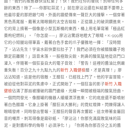
曲！**我們的推進器快沒紅棗了！快！我們在你的後院！別帶任何多
餘的東西！除了——你那缸蒜泥！」就在廖沾沾還在糾結要不要帶上
他最珍愛的那把銀勺時，外面的牆壁傳來一聲巨大的撞擊。一個穿著
黑色燕尾服、戴著太陽眼鏡的太空吉娃娃，正從牆上的破洞鑽進來。
它的背上揹著一個像是小型瓦斯桶的東西，桶上用毛筆寫著「極品紅
棗枸杞燃料」。「你怎麼——」廖沾沾驚訝地瞪大了眼睛。K-999用
它的小短腿站得筆直，戴著白色手套的爪子優雅地一揮：「沒時間
了，沾沾先生！宇宙水餃快要拉肚子了！我們必須在你被醋酸離子炮
鎖定前離開！」話音未落，一股極致尖銳、刺鼻的酸氣猛地從店門口
灌入，伴隨著一個狂妄自大的電子音效：「警告！這裡的醬油比例嚴
重失衡！百分之九十九點九九的
新竹 入職健檢
醋，才是真理！」廖
沾沾知道，這是他的宿敵，王醋狂，已經找上門了。他的宇宙冒險，
被迫從他對蒜泥的焦慮中，正式開始了。一個狂妄的影子
新竹 入職
健檢
佔滿了那扇被撞破的牆門邊緣，光線一瞬間被極端的酸氣扭曲。
一個閃閃發光、像醋罐的機器人緩緩漂浮進來，它的底座還不斷噴射
著白色醋霧。它身上掛著「醋狂派大勝利」的霓虹燈牌，閃爍得讓人
眼睛發疼，同時發出警報。王醋狂的聲音再次響起，這次帶著金屬回
音的嘲弄，刺耳得像是磨砂紙。「廖沾沾！你那充滿腐敗氣味的蒜
泥，是對醬料學的侮辱！必須淨化！」「你將為你那百分之五的醬