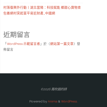
村落復興外行動丨湖北當陽：科技賦能 鄉甜心寶物查
包養網村突起富平易近財產_中國網
近期留言
「
WordPress 示範留言者
」於〈
網站第一篇文章
〉發
佈留言
©2026 風吹過的詩
Powered by
Anima
&
WordPress.