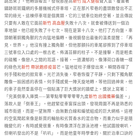
跳出來了。他轉頭看去，發現那座高
新竹 成人健檢
聳入雲、覆蓋著
鏽跡斑斑鐵網的多層機械式停車塔，正在那片窄巷的盡頭散發出不正
常的綠光。這棟停車塔是個異類，它的三號車位始終空著，並且傳說
只要有人敢在它面前
新竹 高血壓
失敗十八次，就會被傳送到一個泊
車地獄。他已經失敗了十七次。現在是第十八次。他打了方向盤，車
頭朝著銅獨角獸的方向猛地偏轉。後視鏡發出最後的溫柔提醒：「再
見，世界。」他沒有撞上獨角獸，但他那顫抖的車尾卻擦到了停車塔
三號車位入口處的一根古老、佈滿苔蘚的柱子。不是撞擊，而是輕柔
的碰觸，像戀人之間的耳語。接著，一道濃郁的、像薄荷口香糖一樣
的綠色光
新竹 帶狀皰疹疫苗
芒。猛地從柱子爆發出來，瞬間吞噬了
何手殘和他的掀背車。光芒消失後，窄巷恢復了平靜，只剩下獨角獸
雕像一臉困惑的表情。何手殘感覺一陣天旋地轉，等他回過神來，他
的車子竟然垂直停在一個貼滿了巨大獎狀的牆壁上。獎狀上寫著：
「完美倒車入庫獎——第零點零零零零零九度
新竹 出國備藥
偏差。」
落款人是「倒車王」。他趕緊從車窗探出頭，發現周圍不再是熟悉的
城市街道，而是一望無際、由無數白線和編號組成的巨大網格。這裡
的空氣聞起來像是新買的輪胎和劣質香水的混合物，而重力似乎是隨
機變化的，有時感覺很重，有時像漂浮在游泳池裡。他試圖按喇叭，
但喇叭發出的不是「叭叭」，而是他童年時學會的、關於泊車口訣的