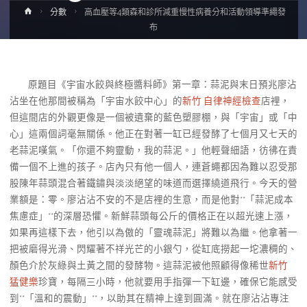
Home
分數
高血壓等4類森和診所減重慢性病養分和活動領導準繩發
布
原題目《宇宙水餃與終極醬料師》第一章：蒜泥與末日預兆廖沾
沾坐在他那間被稱為「宇宙水餃中心」的
新竹 自律神經檢查
店裡，
但這間店的外觀更像是一個被遺棄的藍色塑膠棚，與「宇宙」或「中
心」這兩個詞毫無關係。他正在對著一缸已經發酵了七個月又七天的
老蒜泥嘆氣。「你還不夠靈動，我的蒜泥。」他輕聲細語，彷彿在責
備一個不上進的孩子。店內只有他一個人，連蒼蠅都因為難以忍受那
股陳年蒜頭混合著鐵鏽與淡淡絕望的味道而選擇繞道飛行。今天的營
業額是：零。廖沾沾不安的不是店裡的生意，而是他對**「蒜泥成本
焦慮症」**的深層恐懼。新鮮蒜頭每公斤的價格正在以超光速上漲，
如果再這樣下去，他引以為傲的「靈魂蒜泥」將難以為繼。他拿著一
把被磨得光滑、閃耀著不祥光芒的小銀勺，從缸底撈起一坨濃稠的、
顏色介於灰綠與土黃之間的發酵物。這蒜泥被他照顧得像稀世
新竹
猛健樂
珍寶，每隔三小時，他就要用手指彈一下缸邊，確保它能感受
到**「溫和的震動」**，以助其在精神上達到圓滿。就在廖沾沾專注