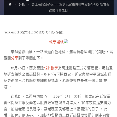
Home
分數
黃土高原筑通途——寫到九宮格時租在反動圣地延安首條
高鐵守舊之日
requestId:697641c6012545.41349451.
教學場地
穿越溝峁山梁，一路擦過白色地標。滿載著老區國民的期盼，高
鐵開
分享
到了浮圖山下。
12月26日，西安至延
1對1教學
安高速鐵路正式守舊運營，反動圣
地延安接進全國高鐵網。約1小時可達西安，延安與關中平原城市群
及更遼闊六合的聯絡接觸愈發慎密，老區復興成長進一個步驟“提
速”。
這條路，見證殷切關心——2015年2月，習近平總書記在延安掌
管召開陜甘寧反動老區脫貧致富座談會時誇大，“加年夜投進支撐力
度，加速老區成長程序，讓老區國民都過上幸福圓滿的日子”。此
后，加速計劃design、加快地質勘察……西延高鐵慢慢從計劃走向實