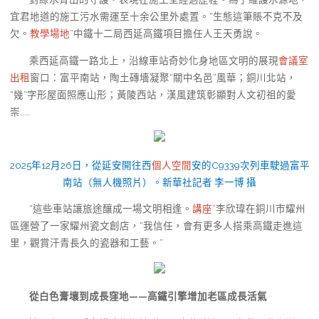
宜君地道的施工污水需運至十余公里外處置。“生態這筆賬不克不及
欠。
教學場地
”中鐵十二局西延高鐵項目擔任人王天勇說。
乘西延高鐵一路北上，沿線車站奇妙化身地區文明的展現
會議室
出租
窗口：富平南站，陶土磚墻凝聚“關中名邑”風華；銅川北站，
“幾”字形屋面照應山形；黃陵西站，漢風建筑彰顯對人文初祖的愛
崇……
2025年12月26日，從延安開往西
個人空間
安的C9339次列車駛過富平
南站（無人機照片）。新華社記者 李一博 攝
“這些車站讓旅途釀成一場文明相逢。
講座
”李欣瑋在銅川市耀州
區運營了一家耀州瓷文創店，“我信任，會有更多人搭乘高鐵走進這
里，觀賞汗青長久的瓷器和工藝。”
從白色膏壤到成長窪地——高鐵引擎增加老區成長活氣