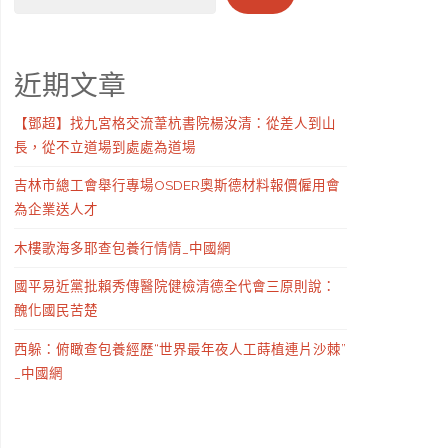
近期文章
【鄧超】找九宮格交流葦杭書院楊汝清：從差人到山
長，從不立道場到處處為道場
吉林市總工會舉行專場OSDER奧斯德材料報價僱用會
為企業送人才
木樓歌海多耶查包養行情情_中國網
國平易近黨批賴秀傳醫院健檢清德全代會三原則說：
醜化國民苦楚
西躲：俯瞰查包養經歷“世界最年夜人工蒔植連片沙棘”
_中國網