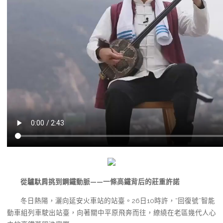
從驢馱肩挑到鋼鐵動脈——一條高鐵背后的莊重許諾
冬日熱陽，灑向延安火車站的站臺。26日10時許，“回復號”智能
動車組列車駛出站臺，向著關中平原飛奔而往，繚繞在老區幾代人心