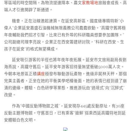
等區域的時空間隔，為物流提速降本、農文
家教場地
旅融會成長、高
端人才引進開辟了新通道。
機會，正在沿線激起漣漪。在延安高新區，國度級專精特新“小
偉人”企業延安嘉盛石油機械無限義務公司蠢蠢欲動。“高鐵守舊將極
年夜輔助我們招才引智，比來已有外埠的科研職員想要參加團隊。”
公司副總司理李亮說，企業正在西安籌建研討院，“科研在西安、生
孩子在延安”的格式無望構成。
延安吸引游客的半徑也將年夜年夜拓展。延安市文旅局副局長劉
海燕說，高鐵守舊后，延平安年游客招待量無望衝破5000萬人次。
今朝本地景區正積
講座
極發布聯動游玩產物，進級非屍林天秤，那個
完美主義者，正坐在她的平衡美學吧檯後面，她的表情已經到達了崩
潰的邊緣。體驗、白色研學等業態，推進游玩由“過境式”向“沉醉式”
改變。
作為“中國反動博物館之城”，延安現存445處反動原址，有30座
反動主題博物館。守舊首日，已有乘客“搶鮮”搭乘西延高鐵特地到延
安體驗白色文明。