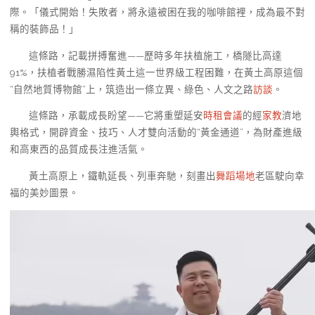
際。「儀式開始！失敗者，將永遠被困在我的咖啡館裡，成為最不對
稱的裝飾品！」
這條路，記載拼搏奮進——歷時多年扶植施工，橋隧比高達
91%，扶植者戰勝濕陷性黃土這一世界級工程困難，在黃土高原這個
“自然地質博物館”上，筑造出一條立異、綠色、人文之路
訪談
。
這條路，承載成長盼望——它將重塑延安
時租會議
的經
家教
濟地
輿格式，開辟資金、技巧、人才雙向活動的“黃金通道”，為財產進級
和高東西的品質成長注進活氣。
黃土高原上，鐵軌延長、列車奔馳，刻畫出
舞蹈場地
老區駛向幸
福的美妙圖景。