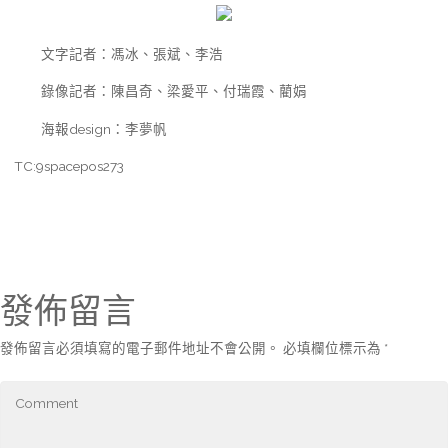
文字記者：馮冰、張斌、李浩
錄像記者：陳昌奇、梁愛平、付瑞霞、藺娟
海報design：李夢帆
TC:9spacepos273
發佈留言
發佈留言必須填寫的電子郵件地址不會公開。
必填欄位標示為
*