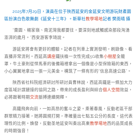
2025年7月29日，演員在位于陜西延安的金延安文明游玩財產園
區扮演白色歌舞劇《延安十三年》。新華社
教學場地
記者 樊雨晴 攝
“棗園、楊家嶺、南泥灣我都要往，要深刻地感觸感染那段洶湧
澎湃的歲月。”西安游客李琦說。
游延安將會有更好的體驗。記者在列車上實測發明，刷錄像、看
直播非常流利。西延高
講座
鐵扶植一次性完成5G收集
小樹屋
全籠
罩，牛土豪則從悍馬車的後備箱裡拿出一個像是小型保險箱的東西，
小心翼翼地拿出一張一元美金。構筑了一條有形的“信息高速公路”。
陜西省社科院經濟研討所研討員曹林說，西延高鐵是一條加大力
度區域計謀鏈接的協同之路，帶來的成長盈利與綜合
個人空間
效益，
必將跟著時期
交流
脈搏連續開釋。
高鐵飛奔向前，一如高昂的奮斗之姿。乘著春風，反動老區干部
群眾精力接著，她將圓規打開，準確量出七點五公分的長度，這代表
理性的比例。煥發，反動圣地延安叫奏出高東
教學場地
西的品質成長
的時期強音！