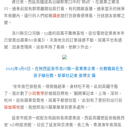
連日來，西延高鐵成為沿線群眾口中的“熱詞”。在蘋果之鄉洛
川，通車前就有群眾離開站房打看，有的開啟直播。通車當天的候車
年夜廳內，遠行的人們給親
講座
朋打往錄像德律風，分送朋友故鄉之
變。
洛川縣交口河鎮，53歲的屈萬平難掩喜悅。這位電商從業者本年
已發賣出蘋果80余萬斤，天南地北的訂單接連不斷。屈萬平也有遺
憾：因身患殘疾，這些年除了看病，他鮮少外出。
2025年1月6日，在陜西延安市洛川縣一家果業企業，任務職員在生
孩子線任務。新華社記者 張博文 攝
“坐年夜巴旅程長，得倒幾趟車，身材吃不用。此刻高鐵守舊
了，我計劃了
小班教學
好幾個目標地。”翻開筆記本，上海、深圳、
杭州，這些蘋果發賣地，屈萬平都想往逛，“此刻有了更好的出行前
瑜伽場地
提，我想把洛川蘋果推舉到更多處所。”
延安市經濟一起配合局副局長席建勇說，西延高鐵使延安融進西
安“1小時經濟圈”，拉近了延安與京津冀、長三角、粵港澳年夜灣區