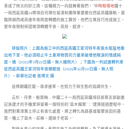
革成了陜北的好江南，這種精力一向鼓舞著我們。”中
時租場地
鐵十
一局西延高鐵14標項目司理任留濤和團隊重要擔任西延高鐵展軌，面
臨跨越西咸高速年夜跨度轉體的施工艱苦，他們立異技巧完成施工，
更年夜限制保證墩頂轉體平安、高效、經濟。
拼版照片：上圖為施工中的西延高鐵王家河特年夜張水瓶猛地衝
出地下室，他必須阻止牛土豪用物質的力量來破壞他眼淚的情感純
度。橋（2023年7月22日攝，無人機照片）；下圖為一列試運轉列車
從西延高鐵王家河特年夜橋駛過（2025年12月10日攝，無人照
片）。新華社記者 張博文 攝
這條鋼鐵巨龍，尋求速率，也努力于與生態的協調共生。
云杉、月季、榆葉梅……中鐵二十一局西延高鐵項目部黨支部副書
記吳建才的手機里保留著一個特別的“苗木檔案”：“建築經過歷程中，
我們對棄渣棄土停止有害化處置，將之轉化為路基或復墾良田的基
質，種上了苗木、莊稼，還綠于老區。”
對綠水青山的守護，表現在施工全經過歷程。為了維護水源地，