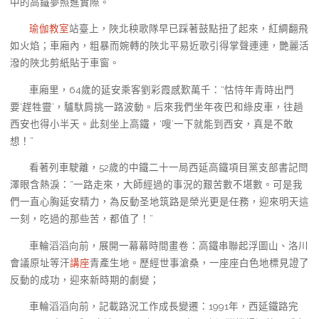
中的高鐵夢照進實際。
瑜伽教室
站臺上，陜北秧歌隊早已踩著鼓點扭了起來，紅綢翻飛
如火焰；車廂內，粗暴而婉轉的陜北平易近歌引得掌聲連連，艷麗活
潑的陜北剪紙貼于車窗。
車廂里，64歲的延安乘客劉彩霞感歎萬千：“怙恃年青時出門
要‘趕牲靈’，驢馱肩挑一路波動。后來我們坐年夜巴和綠皮車，往趟
西安也得小半天。此刻坐上高鐵，‘嗖’一下就能到西安，真是不敢
想！”
看著列車駛離，52歲的中鐵二十一局西延高鐵項目黨支部書記閆
澤眼含熱淚：“一路走來，大師經過的事況的艱苦數不堪數。可是我
們一直心胸延安精力，為反動圣地筑路是榮光更是任務，迎來明天這
一刻，吃過的那些苦，都值了！”
車輪滔滔向前，展開一幕幕時間畫卷：高鐵串聯起浮圖山、洛川
會議原址等汗
講座
青產生地。歷經世事滄桑，一座座白色地標見證了
反動的成功，迎來新時期的劇變；
車輪滔滔向前，記載路況工作成長變遷：1991年，西延鐵路完