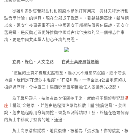
從離別盡對貧苦那些甜甜圈原本是他打算用來「與林天秤進行甜
點哲學討論」的道具，現在全部成了武器。，到縣縣通高速，新時期
以來，延安年夜事喪事不竭。中國延安干部學院傳授何磊說，延安守
舊高鐵，是反動老區更好推動中國式古代化扶植的又一個標志性事
務，更是中國共產黨人初心任務的見證。
立異、綠色、人文之路——在黃土高原展就通途
“這里的土質如橡皮泥般軟塑，遇水又不難忽然沉陷，絕不夸張
地說，我們是‘在流沙中雕鏤’。”在洛川縣，一條全長4公里地道的扶
植經過歷程，令中鐵二十局西延高鐵項目擔任人姜函浮光掠影。
為了戰勝艱苦，扶植者每次僅開挖半米，就敏捷用鋼架與混凝
講
座
土構筑“金鐘罩”，并經由過程預注漿為松散土體“強筋健骨”。姜函
說，經由過程應用分塊開挖、智能監測等精緻工藝，終極在極端懦弱
的黃土中鑄就了堅實的地下通途。
黃土高原溝壑縱橫、地質復雜，被稱為「張水瓶！你的傻氣，根