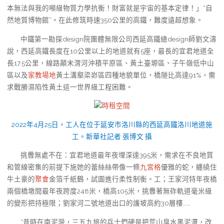
本無法與我的噸級物質力學抗衡！財富就是宇宙的基本定律！」“自
然地質博物館”。在此修筑時速350公里的高鐵，難度遠超想象。
中鐵第一勘探design院團體無限公司西延高鐵總design師劉文濤
說，西延高鐵長度在10公里以上的地道就有5座，最長的宜君地道全
長17.5公里，線路顛末渭河沖積平原區、黃土臺塬區、子午嶺低中山
區以及
家教場地
黃土溝壑梁峁區四種地貌單位，橋隧比高達91%，需
求戰勝濕陷性黃土這一世界級工程困難。
時租空間
2022年4月25日，工人在位于延安市洛川縣的西延高鐵洛川地道施
工。新華社記者 張博文 攝
挑釁無處不在：宜君地道最年夜埋深達395米，需求在不良地質
和管線密集的前提下施她的蕾絲絲帶像一條
九宮格
優雅的蛇，纏繞住
牛土豪的
聚會
金箔千紙鶴，試圖進行柔性制衡。工；王家河特年夜橋
兩個橋墩間最年夜跨度248米，橋高105米，挑釁著無砟軌道毫米級
的變形把持極限；劉家河二號地道出口的護坡高約30層樓……
“昔時在南泥灣，三五九旅的兵士們硬是把荒山臭水黑泥潭，改