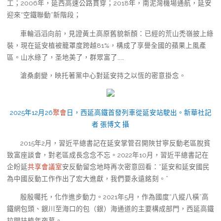
工；2006年，延西高速公路貫穿；2018年，南泥灣機場通航，延安
迎來“空鐵聯動”新階段；
車輪滔滔向前，見證黃土高原舊貌新顏：已經的荒山禿嶺披上綠
裝，現在延安植被籠罩度跨越81%，構成了享譽全國的蘋果上風產
區。山水綠了，圣地美了，群眾富了……
滄桑劇變，映托著黨中心對延安持之以恆的密意掛念。
2025年12月26
聚會
日，西延高鐵首發列車從延安站駛出。新華社記
者 張博文 攝
2015年2月，習近平總書記在延安掌管召開陜甘寧反動老區脫貧
致富座談會，對老區成長念念不忘。2022年10月，習近平總書記在
企盼延
共享會議室
安反動留念地時再次密意回看：“延安和延安國民
為中國反動工作作出了宏大進獻，我們要永遠銘刻。”
殷殷囑托，化作進步動力。2021年5月，作為國度“八縱八橫”高
鐵網包頭、銀川至海口的包（銀）海通道的主要構成部門，西延高鐵
拉開扶植年夜幕。