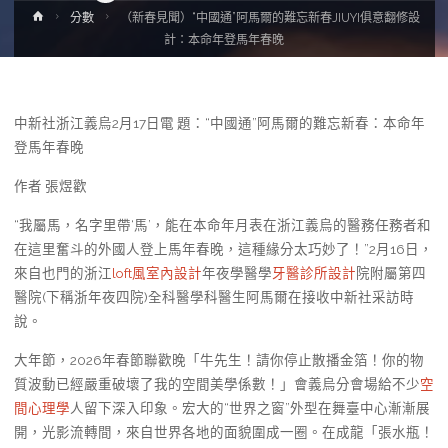
Home
分數
（新春見聞）“中國通”阿馬爾的難忘新春JIUYI俱意翻修設
計：本命年登馬年春晚
中新社浙江義烏2月17日電 題：“中國通”阿馬爾的難忘新春：本命年
登馬年春晚
作者 張煜歡
“我屬馬，名字里帶‘馬’，能在本命年月表在浙江義烏的醫務任務者和
在這里奮斗的外國人登上馬年春晚，這種緣分太巧妙了！”2月16日，
來自也門的浙江
loft風室內設計
年夜學醫學
牙醫診所設計
院附屬第四
醫院(下稱浙年夜四院)全科醫學科醫生阿馬爾在接收中新社采訪時
說。
大年節，2026年春節聯歡晚「牛先生！請你停止散播金箔！你的物
質波動已經嚴重破壞了我的空間美學係數！」會義烏分會場給不少
空
間心理學
人留下深入印象。宏大的“世界之窗”外型在舞臺中心漸漸展
開，光影流轉間，來自世界各地的面貌圍成一圈。在成龍「張水瓶！