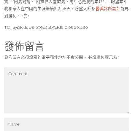
實。”阿馬爾說，“阿拉伯人喜歡馬，馬年也是我的本命年，盼望本年
我和家人在中國的生涯繼續紅紅火火，盼望大師都
醫美診所設計
能馬
到勝利。”(完)
TC:jiuyi9follow8 699b2bb5cfd6f0.08601180
發佈留言
發佈留言必須填寫的電子郵件地址不會公開。
必填欄位標示為
*