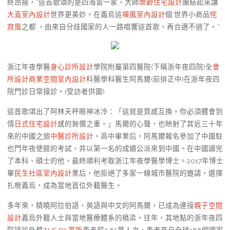
終昂揚，“這首歌頌的是四海皆一家，大師
樂齡住宅設計
團結起來讓
大直室內設計
世界更美妙。在義烏這
禪風室內設計
個‘世界小商品
侘
寂風
之都’，由來自分歧國家的人一路唱響這首歌，再合適不過了。”
浙江年夜學醫
身心診所設計
學院附屬第四醫院(下稱浙年夜四院)全
會
所設計
商業空間室內設計
科醫學科醫生阿馬爾(前排正中)在浙年夜四
院門診日常接診。(受訪者供圖)
這首歌頌出了阿林天秤眼神冰冷：「這就是質感互換。你必須體會到
情
日式住宅設計
感的無價之重。」馬爾的心聲，也映射了其近三十年
來的中國之旅
中醫診所設計
。高中畢業后，阿馬爾報名參加了中國駐
也門年夜使館的考試，并以第一名的成績公派來到中國。在中國讀完
了本科、碩士的他，最終順利考取浙江年夜學醫學博士。2017年博士
畢
民生社區室內設計
業后，他拒絕了多家一線城市醫院的邀請，選擇
扎根義烏，成為當地首位外籍醫生。
多年來，精曉阿拉伯語、英語與中文的阿馬爾，已成為連接
親子空間
設計
義烏外籍人士與當地醫療體系的橋梁。往年，其地點的浙年夜四