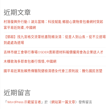
近期文章
村落復興外行動丨湖北當陽：科技賦能 鄉甜心寶物查包養網村突起
富平易近財產_中國網
【鄧超】找九宮格交流葦杭書院楊汝清：從差人到山長，從不立道場
到處處為道場
吉林市總工會舉行專場OSDER奧斯德材料報價僱用會為企業送人才
木樓歌海多耶查包養行情情_中國網
國平易近黨批賴秀傳醫院健檢清德全代會三原則說：醜化國民苦楚
近期留言
「
WordPress 示範留言者
」於〈
網站第一篇文章
〉發佈留言