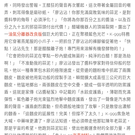
疼，同時發出警報。王醋狂的聲音再次響起，這次帶著金屬回音的嘲
弄，刺耳得像是磨砂紙。「廖沾沾！你那充滿腐敗氣味的蒜泥，是對
醬料學的侮辱！必須淨化！」「你將為你那百分之五的醬油，以及百
分之九十五的邪惡蒜頭付出代價！」醋罐機器人的頂端裂開，露出了
一
油氣分離器改良版
個巨大的管口，正在聚積藍色光芒。K-999特務
用它穿著燕尾服的小爪子，一把抓住了廖沾沾的褲腳催促著他。「快
點！沾沾先生！那是醋酸離子炮！專門用來溶解有機發酵物的！」
「它會把你的蒜泥在零點一秒內變成無菌的、純淨的白醋！那是浩劫
啊！」「不准動我的蒜泥！」廖沾沾發出了醬料學家對待信仰般的怒
吼。他以一種專業包水餃的極限速度，從旁邊的麵粉堆中抓起了兩團
麵皮。麵皮被他用氣功般的捏製手法，瞬間擴大成直徑三公尺的巨大
麵皮。他猛地擲出，兩張麵皮在空中交疊，變成一個半透明的防禦護
盾。這就是家傳《沾醬秘笈》中記載的「水餃皮護盾」，薄韌而充滿
彈性。藍色離子炮光束猛烈地擊中麵皮護盾，發出了一聲像是汽水開
蓋的聲音。護盾劇烈震動，但奇蹟般地擋住了攻擊，只是散發出濃郁
的麵香。「這麵皮的延展性！完美！但撐不了太久！」K-999焦急地
大喊，中藥味更濃了。廖沾沾知道，他必須帶走他那缸陳年老蒜泥，
那是宇宙的希望。他跑到蒜泥缸前，使出他搬運食材的全部力量，將