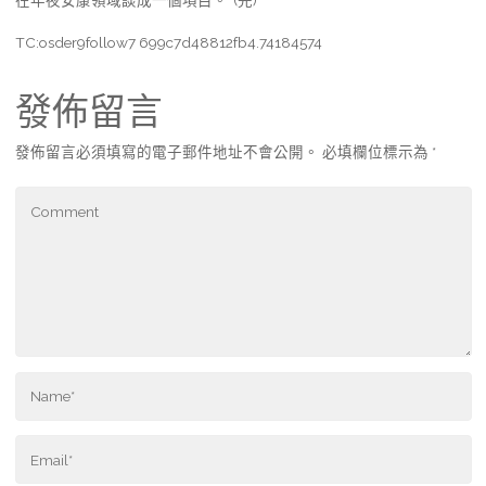
在年夜安康領域談成一個項目。”(完)
TC:osder9follow7 699c7d48812fb4.74184574
發佈留言
發佈留言必須填寫的電子郵件地址不會公開。
必填欄位標示為
*