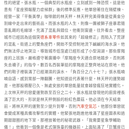
性的絕望。張水瓶，一個典型的水瓶座，立刻感到一陣恐慌，這是他
患有「星座預報壓力症候群」後的標準反應。他單戀著住在隔壁棟、
經營一家「平衡美學」咖啡館的林天秤。林天秤完美得像是從黃金分
割線中走出來的藝術品。而張水瓶的人生，則像一團被獅子座暴君隨
意亂踢的毛線球，充滿了混亂與錯位。他衝到窗邊，往外看去。整座
城市已經因為這個突
德系車零件
如其來的「超級修正」而陷入了荒謬
的混亂。街道上的雙魚座們，開始不受控制地流下鹹鹹的海水淚，他
們無法停止地哭泣，導致城市低窪處已經形成了小型潟湖。那些摩羯
座的上班族，嚴格遵守著廣播中「摩羯座今天適合原地踏步，否則將
失去襪子」的指令。數百名西裝筆挺的摩羯座正整齊地站在原地，他
們的鞋子裡裝滿了已經潮濕的淚水。「負百分之八十七？」張水瓶喃
喃自語，感到胃部一陣翻騰，他知道這代表著什麼。林天秤的運勢越
差，他那股積壓已久、無處安放的單戀能量就會越發瘋狂地實體化。
上次林天秤的戀愛運勢跌至百分之二十，張水瓶就發現他的廚房裡長
滿了巨大的、形狀是林天秤側臉的粉紅色蘑菇。他必須在今天結束
前，將林天秤的運勢至少提升到零。否則
汽車空氣芯
，他那份單戀就
會變成某種具備攻擊性的實體。他緊張地跑進他堆滿了星座圖表和過
期甜甜圈的地下室，那裡放著他的秘密武器。「我需要星象學輔助
儀！」他衝到一個像是老式彈珠臺的機器前，上面貼滿了「巨蟹座已