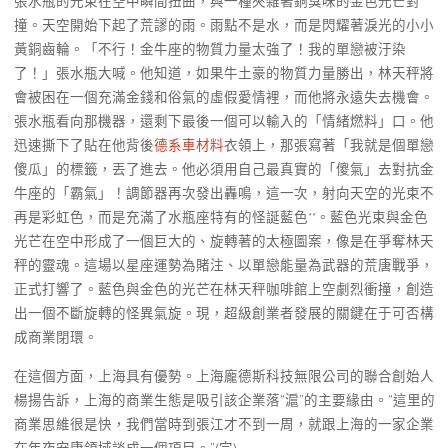
張水瓶的光束在空中瞬間扭曲，與一種夾雜著銅臭味的金色光芒對
撞。天空開始下起了荒謬的雨。雨點不是水，而是閃耀著淚光的小小
黃銅齒輪。「不行！金牛座的物質力量太強了！我的單戀被汙染
了！」張水瓶大喊。他知道，如果牛土豪的物質力量勝出，林天秤將
會被困在一個充滿金錢和俗氣的虛假愛情裡，而他將永遠失去機會。
張水瓶看向那機器，還剩下最後一個可以輸入的「情緒燃料」口。他
迅速撕下了貼在他背後
德系車材料
衣領上，那張寫著「我就是個單戀
傻瓜」的標籤，丟了進去。他必須用自己最真實的「傻氣」去對抗金
牛座的「霸氣」！調節器再次發出轟鳴，這一次，射向天空的光束不
再是彩虹色，而是充滿了水瓶座特有的怪誕藍色**。藍色光束與金色
光芒在空中形成了一個巨大的、旋轉著的太極圖案，像是在爭奪林天
秤的靈魂。這場以星座運勢為賭注、以單戀能量為武器的荒唐戰爭，
正式打響了。藍色與金色的光芒在林天秤咖啡館上空劇烈衝撞，創造
出一個不斷旋轉的怪異氣旋。現，超級創業者發展的關鍵在于可否構
成商業閉環。
在這個方面，上海具有優勢。上海龐德斯科技無限公司的聯合創始人
楊揚告訴，上海的商業生態是吸引該企業落“滬”的主要緣由。“這里的
商業思維很是快，我們當時到張江才不到一周，就跟上海的一家企業