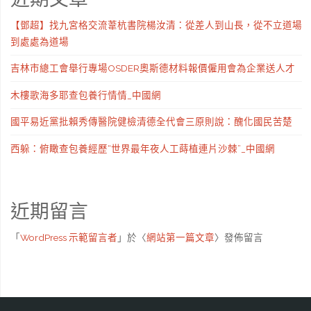
【鄧超】找九宮格交流葦杭書院楊汝清：從差人到山長，從不立道場
到處處為道場
吉林市總工會舉行專場OSDER奧斯德材料報價僱用會為企業送人才
木樓歌海多耶查包養行情情_中國網
國平易近黨批賴秀傳醫院健檢清德全代會三原則說：醜化國民苦楚
西躲：俯瞰查包養經歷“世界最年夜人工蒔植連片沙棘”_中國網
近期留言
「
WordPress 示範留言者
」於〈
網站第一篇文章
〉發佈留言