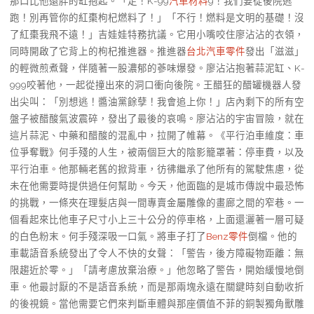
那口比他還胖的缸抱起。「走！K-99
汽車材料
9！我們要從後院逃
跑！別再管你的紅棗枸杞燃料了！」「不行！燃料是文明的基礎！沒
了紅棗我飛不遠！」吉娃娃特務抗議。它用小嘴咬住廖沾沾的衣領，
同時開啟了它背上的枸杞推進器。推進器
台北汽車零件
發出「滋滋」
的輕微煎煮聲，伴隨著一股濃郁的蔘味爆發。廖沾沾抱著蒜泥缸、K-
999咬著他，一起從撞出來的洞口衝向後院。王醋狂的醋罐機器人發
出尖叫：「別想逃！醬油黨餘孽！我會追上你！」店內剩下的所有空
盤子被醋酸氣波震碎，發出了最後的哀鳴。廖沾沾的宇宙冒險，就在
這片蒜泥、中藥和醋酸的混亂中，拉開了帷幕。《平行泊車維度：車
位爭奪戰》何手殘的人生，被兩個巨大的陰影籠罩著：停車費，以及
平行泊車。他那輛老舊的掀背車，彷彿繼承了他所有的駕駛焦慮，從
未在他需要時提供過任何幫助。今天，他面臨的是城市傳說中最恐怖
的挑戰，一條夾在理髮店與一間專賣金屬雕像的畫廊之間的窄巷。一
個看起來比他車子尺寸小上三十公分的停車格，上面還灑著一層可疑
的白色粉末。何手殘深吸一口氣。將車子打了
Benz零件
倒檔。他的
車載語音系統發出了令人不快的女聲：「警告，後方障礙物距離：無
限趨近於零。」「請考慮放棄治療。」他忽略了警告，開始緩慢地倒
車。他最討厭的不是語音系統，而是那兩塊永遠在關鍵時刻自動收折
的後視鏡。當他需要它們來判斷車體與那座價值不菲的銅製獨角獸雕