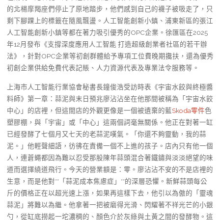
的北楊摩羯座們停止了原地踏步，他們感到自己的襪子被吸走了，只
剩下腳踝上的標籤在隨風飄盪。人工智能創新小鎮、浦東新區的張江
人工智能創新小鎮等都在著力吸引優秀的OPC企業。徐匯區在2025
年12月發布《支撐深度應用人工智能 打造超級創業者社區的若干辦
法》，針對OPC企業等初創群體給予專項工位費晚期攙扶，還為優秀
初創企業供給免費代表記賬、人力資源代表及專業法令服務等。
上海市人工智能行業協會秘書長鐘俊浩受訪時表《宇宙水餃與終極醬
料師》第一章：蒜泥與末日預兆廖沾沾坐在他那間被稱為「宇宙水餃
中心」的店裡，但這間店的外觀更像是一個被遺棄的藍
Skoda零件
色
塑膠棚，與「宇宙」或「中心」這兩個詞毫無關係。他正在對著一缸
已經發酵了七個月又七天的老蒜泥嘆氣。「你還不夠靈動，我的蒜
泥。」他輕聲細語，彷彿在責備一個不上進的孩子。店內只有他一個
人，連蒼蠅都因為難以忍受那股陳年蒜頭混合著鐵鏽與淡淡絕望的味
道而選擇繞道飛行。今天的營業額是：零。廖沾沾不安的不是店裡的
生意，而是他對**「蒜泥成本焦慮症」**的深層恐懼。新鮮蒜頭每公
斤的價格正在以超光速上漲，如果再這樣下去，他引以為傲的「靈魂
蒜泥」將難以為繼。他拿著一把被磨得光滑、閃耀著不祥光芒的小銀
勺，從缸底撈起一坨濃稠的、顏色介於灰綠與土黃之間的發酵物。這