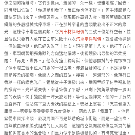
像之間的距離時，它們卻像兩片羞澀的耳朵一樣，優雅地縮了回去。
同時發出低語：「你還是別看了，反正你也停不好。」何手殘感覺心
臟快要跳出來了。他轉頭看去，發現那座高聳入雲、覆蓋著鏽跡斑斑
鐵網的多層機械式停車塔，正在那片窄巷的盡頭散發出不正常的綠
光。這棟停車塔是個異類，它
汽車材料報價
的三號車位始終空著，並
且傳說只要有人敢在它面前失敗十八次
汽車零件報價
，就會被傳送到
一個泊車地獄。他已經失敗了十七次。現在是第十八次。他打了方向
盤，車頭朝著銅獨角獸的方向猛地偏轉。後視鏡發出最後的溫柔提
醒：「再見，世界。」他沒有撞上獨角獸，但他那顫抖的車尾卻擦到
了停車塔三號車位入口處的一根古老、佈滿苔蘚的柱子。不是撞擊，
而是輕柔的碰觸，像戀人之間的耳語。接著，一道濃郁的、像薄荷口
香糖一樣的綠色光芒。猛地從柱子爆發出來，瞬間吞噬了何手殘和他
的掀背車。光芒消失後，窄巷恢復了平靜，只剩下獨角獸雕像一臉困
惑的表情。何手殘感覺一陣天旋地轉，等他回過神來，他的車子竟然
垂直停在一個貼滿了巨大獎狀的牆壁上。獎狀上寫著：「完美倒車入
庫獎——第零點零零零零零九度偏差。」落款人是「倒車王」。他趕
緊從車窗探出頭，發現周圍不再是熟悉的城市街道，而是一望無際、
由無數白線和編號組成的巨大網格。這裡的空氣聞起來像是新買的輪
胎和劣質香水的混合物，而重力似乎是隨機變化的，有時感覺很重，