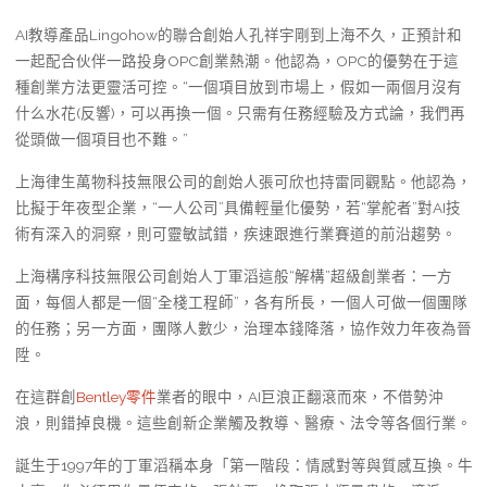
AI教導產品Lingohow的聯合創始人孔祥宇剛到上海不久，正預計和
一起配合伙伴一路投身OPC創業熱潮。他認為，OPC的優勢在于這
種創業方法更靈活可控。“一個項目放到市場上，假如一兩個月沒有
什么水花(反響)，可以再換一個。只需有任務經驗及方式論，我們再
從頭做一個項目也不難。”
上海律生萬物科技無限公司的創始人張可欣也持雷同觀點。他認為，
比擬于年夜型企業，“一人公司”具備輕量化優勢，若“掌舵者”對AI技
術有深入的洞察，則可靈敏試錯，疾速跟進行業賽道的前沿趨勢。
上海構序科技無限公司創始人丁軍滔這般“解構”超級創業者：一方
面，每個人都是一個“全棧工程師”，各有所長，一個人可做一個團隊
的任務；另一方面，團隊人數少，治理本錢降落，協作效力年夜為晉
陞。
在這群創
Bentley零件
業者的眼中，AI巨浪正翻滾而來，不借勢沖
浪，則錯掉良機。這些創新企業觸及教導、醫療、法令等各個行業。
誕生于1997年的丁軍滔稱本身「第一階段：情感對等與質感互換。牛