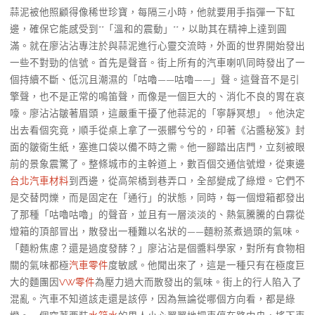
蒜泥被他照顧得像稀世珍寶，每隔三小時，他就要用手指彈一下缸
邊，確保它能感受到**「溫和的震動」**，以助其在精神上達到圓
滿。就在廖沾沾專注於與蒜泥進行心靈交流時，外面的世界開始發出
一些不對勁的信號。首先是聲音。街上所有的汽車喇叭同時發出了一
個持續不斷、低沉且潮濕的「咕嚕——咕嚕——」聲。這聲音不是引
擎聲，也不是正常的鳴笛聲，而像是一個巨大的、消化不良的胃在哀
嚎。廖沾沾皺著眉頭，這嚴重干擾了他蒜泥的「寧靜冥想」。他決定
出去看個究竟，順手從桌上拿了一張髒兮兮的，印著《沾醬秘笈》封
面的皺衛生紙，塞進口袋以備不時之需。他一腳踏出店門，立刻被眼
前的景象震驚了。整條城市的主幹道上，數百個交通信號燈，從東邊
台北汽車材料
到西邊，從高架橋到巷弄口，全部變成了綠燈。它們不
是交替閃爍，而是固定在「通行」的狀態，同時，每一個燈箱都發出
了那種「咕嚕咕嚕」的聲音，並且有一層淡淡的、熱氣騰騰的白霧從
燈箱的頂部冒出，散發出一種難以名狀的——麵粉蒸煮過頭的氣味。
「麵粉焦慮？還是過度發酵？」廖沾沾是個醬料學家，對所有食物相
關的氣味都極
汽車零件
度敏感。他聞出來了，這是一種只有在極度巨
大的麵團因
VW零件
為壓力過大而散發出的氣味。街上的行人陷入了
混亂。汽車不知道該走還是該停，因為無論從哪個方向看，都是綠