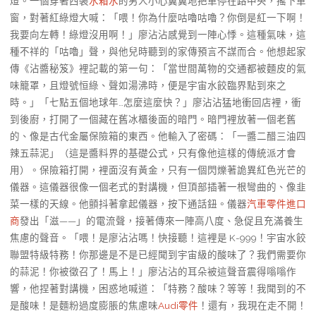
燈。一個穿著西裝
水箱水
的男人小心翼翼地把車停在路中央，搖下車
窗，對著紅綠燈大喊：「喂！你為什麼咕嚕咕嚕？你倒是紅一下啊！
我要向左轉！綠燈沒用啊！」廖沾沾感覺到一陣心悸。這種氣味，這
種不祥的「咕嚕」聲，與他兒時聽到的家傳預言不謀而合。他想起家
傳《沾醬秘笈》裡記載的第一句：「當世間萬物的交通都被麵皮的氣
味籠罩，且燈號恒綠、聲如湯沸時，便是宇宙水餃臨界點到來之
時。」「七點五個地球年…怎麼這麼快？」廖沾沾猛地衝回店裡，衝
到後廚，打開了一個藏在舊冰櫃後面的暗門。暗門裡放著一個老舊
的、像是古代金屬保險箱的東西。他輸入了密碼：「一醬二醋三油四
辣五蒜泥」（這是醬料界的基礎公式，只有像他這樣的傳統派才會
用）。保險箱打開，裡面沒有黃金，只有一個閃爍著詭異紅色光芒的
儀器。這儀器很像一個老式的對講機，但頂部插著一根彎曲的、像韭
菜一樣的天線。他顫抖著拿起儀器，按下通話鈕。儀器
汽車零件進口
商
發出「滋——」的電流聲，接著傳來一陣高八度、急促且充滿養生
焦慮的聲音。「喂！是廖沾沾嗎！快接聽！這裡是 K-999！宇宙水餃
聯盟特級特務！你那邊是不是已經聞到宇宙級的酸味了？我們需要你
的蒜泥！你被徵召了！馬上！」廖沾沾的耳朵被這聲音震得嗡嗡作
響，他捏著對講機，困惑地喊道：「特務？酸味？等等！我聞到的不
是酸味！是麵粉過度膨脹的焦慮味
Audi零件
！還有，我現在走不開！