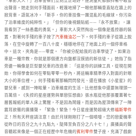
「車影大人！」泊車警察們立刻立正站好，連測量尺都顫抖著不敢發
出聲音。她走到何手殘面前，輕蔑地掃了一眼他那輛垂直貼在牆上的
掀背車，語氣冰冷。「新手，你的車技像一團混亂的毛線球。你污染
了泊車維度的純粹性。」「但你的後視鏡貼紙——『永不放棄』，讓
我看到了一絲愚蠢的勇氣。」車影大人突然掏出一個像是遙控器的裝
置，對著何手殘的車子按了
汽車機油芯
一下。何手殘的車子從牆上脫
落，在空中旋轉了一百八十度，穩穩地停在了地面上的一個停車格
中。這次，夾角是——零度。「你被分配給我的泊車學徒了。如果泊
車是一種宗教，你就是那個連方向盤都沒摸過的新信徒。」她指了指
旁邊一輛像是巨型嬰兒車的改造車：「這是你的訓練工具，從現在開
始，你得學會如何在零點零零一秒內，將這輛車精準停入對面的針眼
大小的車位裡。」何手殘看著那輛閃閃發光、還在播放《小星星》的
嬰兒車，感到一陣眩暈。泊車維度的生活，比他想象中還要無理頭一
百萬倍。《失控的星座運勢與單戀狂想曲》張水瓶從他那張覆蓋著七
層舊報紙的單人床上驚醒，不是因為鬧鐘，而是因為屋頂傳來了一陣
震耳欲聾的廣播聲。「緊急！緊急！今日星座運勢超級大修
福斯零件
正！所有天秤座請注意！由於月球剛剛打了一個噴嚏，您的戀愛機率
從昨日的百分之九十九點九，陡降至負百分之八十七！」廣播員的聲
音聽起來像是一個正在經歷中年危機的
賓利零件
雙子座，充滿了戲劇