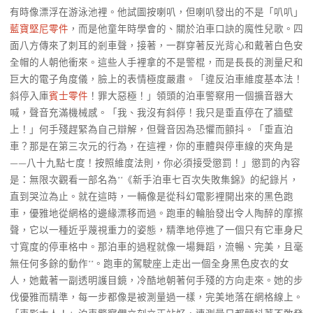
有時像漂浮在游泳池裡。他試圖按喇叭，但喇叭發出的不是「叭叭」
藍寶堅尼零件
，而是他童年時學會的、關於泊車口訣的魔性兒歌。四
面八方傳來了刺耳的剎車聲，接著，一群穿著反光背心和戴著白色安
全帽的人朝他衝來。這些人手裡拿的不是警棍，而是長長的測量尺和
巨大的電子角度儀，臉上的表情極度嚴肅。「違反泊車維度基本法！
斜停入庫
賓士零件
！罪大惡極！」領頭的泊車警察用一個擴音器大
喊，聲音充滿機械感。「我、我沒有斜停！我只是垂直停在了牆壁
上！」何手殘趕緊為自己辯解，但聲音因為恐懼而顫抖。「垂直泊
車？那是在第三次元的行為，在這裡，你的車體與停車線的夾角是
——八十九點七度！按照維度法則，你必須接受懲罰！」懲罰的內容
是：無限次觀看一部名為**《新手泊車七百次失敗集錦》的紀錄片，
直到哭泣為止。就在這時，一輛像是從科幻電影裡開出來的黑色跑
車，優雅地從網格的邊緣漂移而過。跑車的輪胎發出令人陶醉的摩擦
聲，它以一種近乎蔑視重力的姿態，精準地停進了一個只有它車身尺
寸寬度的停車格中。那泊車的過程就像一場舞蹈，流暢、完美，且毫
無任何多餘的動作**。跑車的駕駛座上走出一個全身黑色皮衣的女
人，她戴著一副透明護目鏡，冷酷地朝著何手殘的方向走來。她的步
伐優雅而精準，每一步都像是被測量過一樣，完美地落在網格線上。