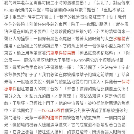
我的陳年老蒜泥需要每隔三小時的溫和震動！」「蒜泥？」對面傳來
K-999崩潰的尖叫聲，帶著濃濃的中藥味電子雜音：「重點不是蒜
泥！重點是**時空正在彎曲！**我們的推進器快沒紅棗了！快！我們
在你的後院！別帶任何多餘的東西！除了——你那缸蒜泥！」就在廖
沾沾還在糾結要不要帶上他最珍愛的那把銀勺時，外面的牆壁傳來一
聲巨大的撞擊。一個穿著黑色燕尾服、戴著太陽眼鏡的太空
水箱精
吉
娃娃，正從牆上的破洞鑽進來。它的背上揹著一個像是小型瓦斯桶的
東西，桶上用毛筆寫著
汽車零件貿易商
「極品紅棗枸杞燃料」。「你
怎麼——」廖沾沾驚訝地瞪大了眼睛。K-999用它的小短腿站得筆
直，戴著白色手套的爪子優雅地一揮：「沒時間了，沾沾先生！宇宙
水餃快要拉肚子了！我們必須在你被醋酸離子炮鎖定前離開！」話音
未落，一股極致尖銳、刺鼻的酸氣猛地從店門口灌入，伴隨著一
保時
捷零件
個狂妄自大的電子音效：「警告！這裡的醬油比例嚴重失衡！
百分之九十九點九九的醋，才是真理！」廖沾沾知道，這是他的宿
敵，王醋狂，已經找上門了。他的宇宙冒險，被迫從他對蒜泥的焦慮
中，正式開始了。一
Porsche零件
個狂妄的影子佔滿了那扇被撞破的
牆門邊緣，光線一瞬
斯柯達零件
間被極端的酸氣扭曲。一個閃閃發
光、像醋罐的機器人緩緩漂浮進來，它的底座還不斷噴射著白色醋
霧。它身上掛著「醋狂派大勝利」的霓虹燈牌，閃爍得讓人眼睛發