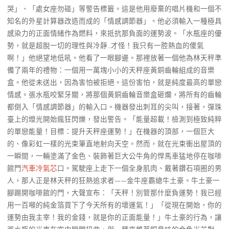
哭」、「處女座勿碰」等警告標籤。這是他用廢棄的唱片機和一個不
知名的外星計算器改造而成的「情感調節器」。他必須輸入一種極具
感染力的正面情緒作為燃料，來抵抗那負面的運勢波。「水瓶座的優
勢，就是超脫一切的理性與冷靜…才怪！我只有一腔熱血的傻氣
啊！」他絕望地低吼。他看了一眼腳邊。那裡放著一個他為林天秤準
備了兩年的禮物：一個用一萬塊小小的天秤座黃銅齒輪組成的音樂
盒。他從未送出，因為害怕被拒絕。這份害怕，就是純度最高的單戀
情感。張水瓶咬緊牙關，將那個黃銅齒輪音樂盒砸爛，將所有的齒輪
都倒入「情感調節器」的輸入口。機器發出刺耳的尖叫，接著，彈珠
臺上的燈光開始瘋狂閃爍，發出警告。「能量超載！檢測到極致純粹
的單戀能量！目標：提升天秤座運勢！」在機器的頂部，一個巨大
的、像彩虹一樣的光束筆直地射向天空。然而，就在光束衝出屋頂的
一瞬間，一輛塗滿了金色、裝飾著巨大公牛角的悍馬車猛地停在咖啡
館門
汽車冷氣芯
口。駕駛座上走下一個全身肌肉、戴著鑽石項圈的男
人，那人正是林天秤的狂熱追求者——金牛座霸總牛土豪。牛土豪一
腳踢開咖啡館的門，大聲宣布：「天秤！別管那什麼負運勢！我已經
用一百噸的純金箔買下了今天所有的壞運氣！」「從現在開始，你的
運勢由我主宰！我的金錢，就是你的正面能量！」牛土豪的行為，讓