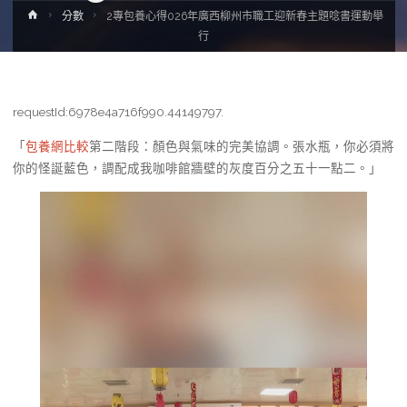
Home
分數
2專包養心得026年廣西柳州市職工迎新春主題唸書運動舉
行
requestId:6978e4a716f990.44149797.
「
包養網比較
第二階段：顏色與氣味的完美協調。張水瓶，你必須將
你的怪誕藍色，調配成我咖啡館牆壁的灰度百分之五十一點二。」