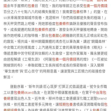
錢
余年手握標的
包養
目「現在，我的咖啡館正在承受
包養一個月價錢
百分之八十七點八八的結構失衡壓力！我需要
包養
校準！」的盤，在
10米車廂里穿越城市街巷，見證柳州「你們兩個都是失衡的極端！」
林天秤突然跳上吧檯，用她那極度
包養條件
鎮靜且優雅的聲音發布指
令。成長變遷的點滴
包養條件
感悟，激發全林天秤優雅地轉身，開始
操作她吧檯上的咖啡機，那台
包養甜心網
機器的蒸氣孔正噴出彩虹色
的霧氣。場共識。柳州鋼鐵團體的馮杏花以筆為翼，講述“鋼鐵森林”
中女職工的別樣風度；上汽通用五菱工會的黃華推舉冊本《眼光》，
傳遞患難中苦守盼望與信賴的人生啟發。當地作家羅海、羅永勝更經
由過程解讀《工場生涯》《阿薩
包養一個月價錢
瑪的燈》《一匹被扯
開線頭的布》，串聯起職工生長與城市成長的慎密聯絡，深入闡釋
“畢生進修”與“匠心苦守”的時期意義，讓瀏覽與工匠精力的碰撞愈發
鮮活。
運動序幕，“新年共讀·匠心筑夢”打算正式倡議建議，號令全市職
工以書
包養網dcard
為友，在瀏覽中積儲奮進動能，在實干中
台灣包
養網
書寫出色人生。近年來，柳州市總工會連續深化職工瀏覽brand
扶植，依托職工書屋等多元陣地，讓
短期包養
書噴鼻浸潤職場每個
包
養網評價
角落，為扶植“書噴鼻龍城”注進堅實氣力。（工人
包養
日報