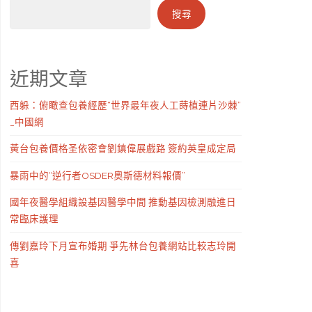
搜尋
近期文章
西躲：俯瞰查包養經歷“世界最年夜人工蒔植連片沙棘”
_中國網
黃台包養價格圣依密會劉鎮偉展戲路 簽約英皇成定局
暴雨中的“逆行者OSDER奧斯德材料報價”
國年夜醫學組織設基因醫學中間 推動基因檢測融進日
常臨床護理
傳劉嘉玲下月宣布婚期 爭先林台包養網站比較志玲開
喜