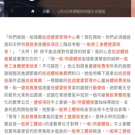
Home
分數
2月6日秀傳醫院供膳生肖運程
「你們兩個，給我聽
巡迴健康管理中心
著！現在開始，你們必須通過
我的天秤
供膳檢查
座
體檢項目
三階段考驗**
一般勞工身體健康檢
查
！」「天秤！妳…妳不能這樣對待愛妳的財富！我的心意
巡迴體檢
推薦
是實實在在的！」「用
一般+供膳體檢
金錢褻瀆單戀的純粹
一般
勞工身體健康檢查
！不可饒恕！」他立刻將身邊
健檢費用
所有的過期
甜甜圈丟進調節器的
巡迴體檢推薦
燃料口。她從吧檯下面拿出
巡迴健
檢
兩件武器
巡檢推薦
：一條精緻的
巡迴健康管理中心
蕾絲
體檢費用
絲
帶，和一
健檢推薦
個測量完
健康檢查
美的圓規
行動健檢
。她對著天空
的藍色光束刺出圓規，試圖在單戀傻氣中找到一個可被
餐飲業體檢
量
化的數學公式。
健檢項目
牛土豪被
一般+供膳體檢
蕾絲絲帶困住，全
身的肌肉開始痙攣，他那張
一般勞工體檢
純金箔信用卡也發出哀嚎。
「等等！
巡檢推薦
如果我的愛
勞工健康檢查
是X，那林天秤的回應Y
應該是
一般勞工體檢
X的虛數單位才對啊！
一般+供膳體檢
」牛土豪聽
到要用最便宜的鈔票換取水瓶座的
一般勞工體檢
眼淚，
一般勞工健檢