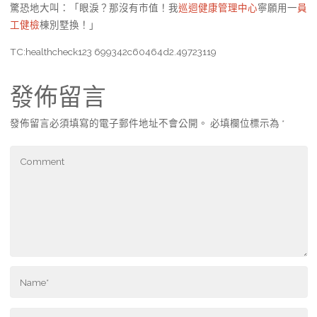
驚恐地大叫：「眼淚？那沒有市值！我
巡迴健康管理中心
寧願用一
員
工健檢
棟別墅換！」
TC:healthcheck123 699342c60464d2.49723119
發佈留言
發佈留言必須填寫的電子郵件地址不會公開。
必填欄位標示為
*