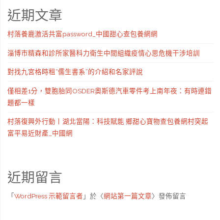
近期文章
村落養鹿激活共富password_中國甜心查包養網網
淄博市精森和診所家醫科力衛生中間組織疫情心思危機干涉培訓
對找九宮格時租“儒生書系”的介紹和名家評說
僅相差1分，雙胞胎同OSDER奧斯德汽車零件考上南年夜：有時連錯
題都一樣
村落復興外行動丨湖北當陽：科技賦能 鄉甜心寶物查包養網村突起
富平易近財產_中國網
近期留言
「
WordPress 示範留言者
」於〈
網站第一篇文章
〉發佈留言