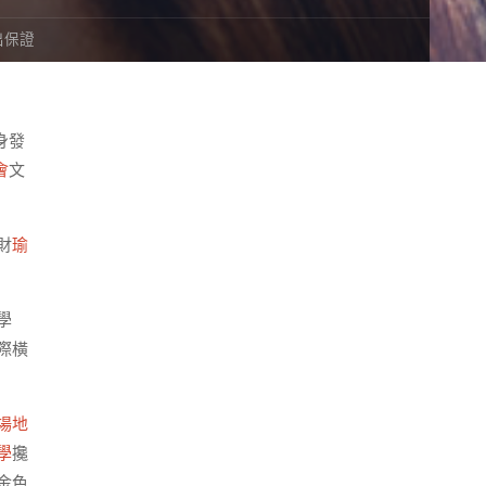
出保證
身發
會
文
財
瑜
學
際橫
場地
學
攙
金色