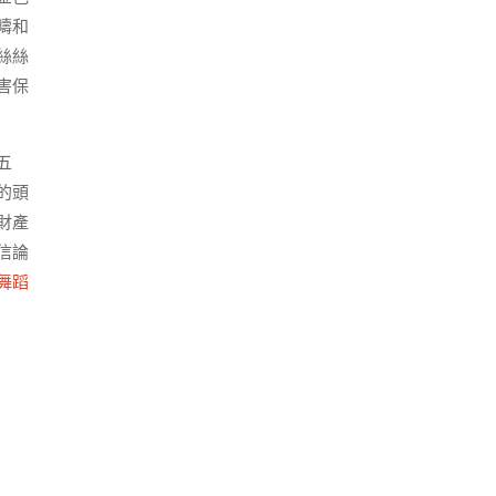
疇和
絲絲
害保
五
的頭
財產
信論
舞蹈