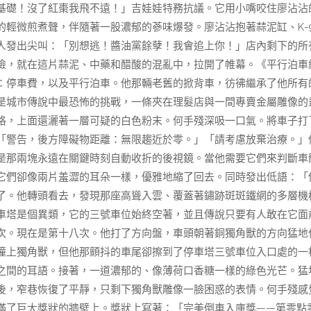
基礎！沒了紅棗我飛不遠！」吉娃娃特務抗議。它用小嘴咬住廖沾沾
輕微煎煮聲，伴隨著一股濃郁的蔘味爆發。廖沾沾抱著蒜泥缸、K-9
人發出尖叫：「別想逃！醬油黨餘孽！我會追上你！」店內剩下的所
險，就在這片蒜泥、中藥和醋酸的混亂中，拉開了帷幕。《平行泊車
：停車費，以及平行泊車。他那輛老舊的掀背車，彷彿繼承了他所有
是城市傳說中最恐怖的挑戰，一條夾在理髮店與一間專賣金屬雕像的
格，上面還灑著一層可疑的白色粉末。何手殘深吸一口氣。將車子打
「警告，後方障礙物距離：無限趨近於零。」「請考慮放棄治療。」
是那兩塊永遠在關鍵時刻自動收折的後視鏡。當他需要它們來判斷車
它們卻像兩片羞澀的耳朵一樣，優雅地縮了回去。同時發出低語：「
了。他轉頭看去，發現那座高聳入雲、覆蓋著鏽跡斑斑鐵網的多層機
車塔是個異類，它的三號車位始終空著，並且傳說只要有人敢在它面
次。現在是第十八次。他打了方向盤，車頭朝著銅獨角獸的方向猛地
撞上獨角獸，但他那顫抖的車尾卻擦到了停車塔三號車位入口處的一
之間的耳語。接著，一道濃郁的、像薄荷口香糖一樣的綠色光芒。猛
後，窄巷恢復了平靜，只剩下獨角獸雕像一臉困惑的表情。何手殘感
滿了巨大獎狀的牆壁上。獎狀上寫著：「完美倒車入庫獎——第零點