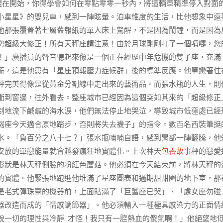
現在開始，你得學會如何在零點零零一秒內，將這輛車精準停入對面
小星星》的嬰兒車，感到一陣眩暈。泊車維度的生活，比他想象中還
他那張覆蓋著七層舊報紙的單人床上驚醒，不是因為鬧鐘，而是因為
勢超級大修正！所有天秤座請注意！由於月球剛剛打了一個噴嚏，您
！」廣播員的聲音聽起來像是一個正在經歷中年危機的雙子座，充滿
慌，這是他患有「星座預報壓力症候群」後的標準反應。他單戀著住
秤完美得像是從黃金分割線中走出來的藝術品。而張水瓶的人生，則
衝到窗邊，往外看去。整座城市已經因為這個突如其來的「超級修正
制地流下鹹鹹的海水淚，他們無法停止地哭泣，導致城市低窪處已經
羯座今天適合原地踏步，否則將失去襪子」的指令。數百名西裝筆挺
水。「負百分之八十七？」張水瓶喃喃自語，感到胃部一陣翻騰，他
安放的單戀能量就會越發瘋狂地實體化。上次林天
包養故事
秤的戀愛
形狀是林天秤側臉的粉紅色蘑菇。他必須在今天結束前，將林天秤的
的實體。他緊張地跑進他堆滿了星座圖表和過期甜甜圈的地下室，那
是老式彈珠臺的機器前，上面貼滿了「巨蟹座已哭」、「處女座勿碰
器改造而成的「情感調節器」。他必須輸入一種極具感染力的正面情
脫一切的理性與冷靜…才怪！我只有一腔熱血的傻氣啊！」他絕望地