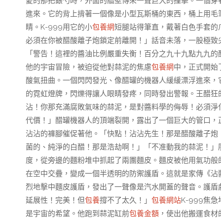
愛的那把銀勺時，外面的牆壁傳來一聲巨大的撞擊。一個穿
進來。它的背上揹著一個像是小型瓦斯桶的東西，桶上用毛
睛。K-999用它的小
包養網
短腿站得筆直，戴著白色手套的
必須在你被醋酸離子炮鎖定前離開！」話音未落，一股極致
「警告！這裡的醬油比例嚴重失衡！百分之九十九點九九的
他的宇宙冒險，被迫從他對蒜泥的焦慮
包養網
中，正式開始
酸氣扭曲。一個閃閃發光、像醋罐的機器人緩緩漂浮進來，
的霓虹燈牌，閃爍得讓人眼睛發疼，同時發出警報。王醋狂
沾！你那充滿腐敗氣味的蒜泥，是對醬料學的侮辱！必須淨
代價！」醋罐機器人的頂端裂開，露出了一個巨大的管口，正
沾沾的褲腳催促著他。「快點！沾沾先生！那是醋酸離子炮
菌的、純淨的白醋！那是浩劫啊！」「不准動我的蒜泥！」
度，從旁邊的麵粉堆中抓起了兩團麵皮。麵皮被他用氣功般
在空中交疊，變成一個半透明的防禦護盾。這就是家傳《沾
烈地擊中麵皮護盾，發出了一聲像是汽水開蓋的聲音。護盾
延展性！完美！但
包養
撐不了太久！」
包養網站
K-999
是宇宙的希望。他跑到蒜泥缸前
包養金額
，使出他搬運食材