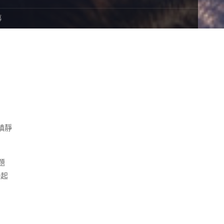
幕
鎮靜
題
一起