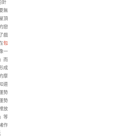
的針
要無
屋頂
的戀
了戲
在
包
像一
」而
形成
的摩
知道
運勢
運勢
裡放
」等
緒作
低