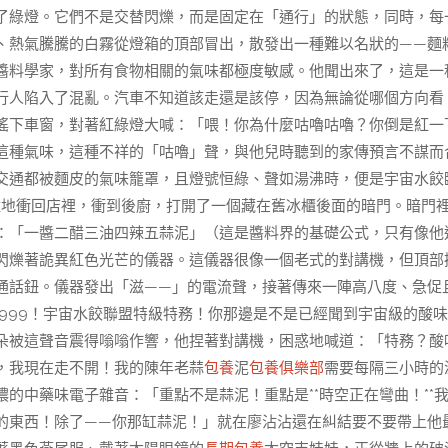
了綠燈。它們不是交替閃爍，而是固定在「通行」的狀態，同時，每
、熱氣騰騰的白霧從燈箱的頂部冒出，散發出一種難以名狀的——麵
醬料學家，對所有食物相關的氣味都極度敏感。他聞出來了，這是一
行人陷入了混亂。汽車不知道該走還是該停，因為無論從哪個方向看
搖下車窗，對著紅綠燈大喊：「喂！你為什麼咕嚕咕嚕？你倒是紅一
這種氣味，這種不祥的「咕嚕」聲，與他兒時聽到的家傳預言不謀而
交通都被麵皮的氣味籠罩，且燈號恒綠、聲如湯沸時，便是宇宙水餃
猛地衝回店裡，衝到後廚，打開了一個藏在舊冰櫃後面的暗門。暗門
：「一醬二醋三油四辣五蒜泥」（這是醬料界的基礎公式，只有像他
閃爍著詭異紅色光芒的儀器。這儀器很像一個老式的對講機，但頂部
通話鈕。儀器發出「滋——」的電流聲，接著傳來一陣高八度、急促
-999！宇宙水餃聯盟特級特務！你那邊是不是已經聞到宇宙級的酸味
朵被這聲音震得嗡嗡作響，他捏著對講機，困惑地喊道：「特務？酸
，我現在走不開！我的陳年老蒜
包養
泥
包養俱樂部
需要每隔三小時的
濃的中藥味電子雜音：「重點不是蒜泥！重點是**時空正在彎曲！**
的東西！除了——你那缸蒜泥！」就在廖沾沾還在糾結要不要帶上他