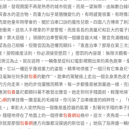
出頭，發現周圍不再是熟悉的城市街道，而是一望無際、由無數白線
質香水的混合物，而重力似乎是隨機變化的，有時感覺很重，有時像
而是他童年時學會的、關於泊車口訣的魔性兒歌。四面八方傳來了刺
他衝來。這些人手裡拿的不是警棍，而是長長的測量尺和巨大的電子
庫！罪大惡極！」領頭的泊車警察用一個擴音器大喊，聲音充滿機械
緊為自己辯解，但聲音因為恐懼而顫抖。「垂直泊車？那是在第三次
度！按照維度法則，你必須接受懲罰！」懲罰的內容是：無限次觀看
到哭泣為止。就在這時，一輛像是從科幻電影裡開出來的黑色跑車，
聲，它以一種近乎蔑視重力的姿態，精準地停進了一個只有它車身尺
且毫無任何多餘
包養
的動作**。跑車的駕駛座上走出一個全身黑色皮
的方向走來。她的步伐優雅而精準，每一步都像是被測量過一樣，完
連測
包養
量尺都顫抖著不敢發出聲音。她走到何手殘面前，輕蔑地掃
心網
的車技像一團混亂的毛線球。你污染了泊車維度的純粹性。」「
氣。」車影大人突然掏出一個像是遙控器的裝置，對著何手殘的車子
，穩穩地停在了地面上的一個停車
包養網站
格中。這次，夾角是——
你就是那個
包養網
連方向盤都沒摸過的新信徒。」她指了指旁邊一輛