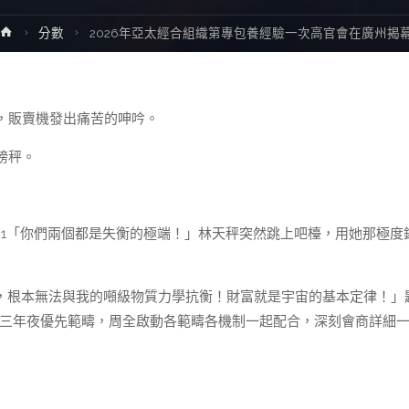
Home
分數
2026年亞太經合組織第專包養經驗一次高官會在廣州揭
，販賣機發出痛苦的呻吟。
磅秤。
2月1「你們兩個都是失衡的極端！」林天秤突然跳上吧檯，用她那極度
傻氣，根本無法與我的噸級物質力學抗衡！財富就是宇宙的基本定律！」
合”三年夜優先範疇，周全啟動各範疇各機制一起配合，深刻會商詳細