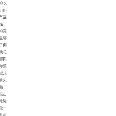
的衣
99
有空
維
的駕
畫廊
了倒
他忽
體與
你還
械式
前失
偏
根古
地從
覺一
零零