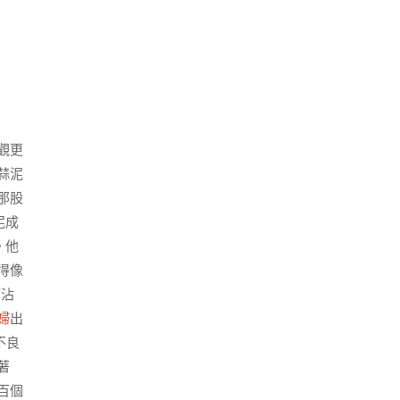
觀更
蒜泥
那股
泥成
。他
得像
廖沾
婦
出
不良
著
百個