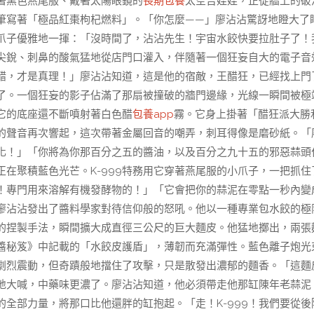
著黑色燕尾服、戴著太陽眼鏡的
長期包養
太空吉娃娃，正從牆上的破
筆寫著「極品紅棗枸杞燃料」。「你怎麼——」廖沾沾驚訝地瞪大了
爪子優雅地一揮：「沒時間了，沾沾先生！宇宙水餃快要拉肚子了！
尖銳、刺鼻的酸氣猛地從店門口灌入，伴隨著一個狂妄自大的電子音
醋，才是真理！」廖沾沾知道，這是他的宿敵，王醋狂，已經找上門
了。一個狂妄的影子佔滿了那扇被撞破的牆門邊緣，光線一瞬間被極
它的底座還不斷噴射著白色醋
包養app
霧。它身上掛著「醋狂派大勝
的聲音再次響起，這次帶著金屬回音的嘲弄，刺耳得像是磨砂紙。「
化！」「你將為你那百分之五的醬油，以及百分之九十五的邪惡蒜頭
在聚積藍色光芒。K-999特務用它穿著燕尾服的小爪子，一把抓住
！專門用來溶解有機發酵物的！」「它會把你的蒜泥在零點一秒內變
廖沾沾發出了醬料學家對待信仰般的怒吼。他以一種專業包水餃的極
的捏製手法，瞬間擴大成直徑三公尺的巨大麵皮。他猛地擲出，兩張
醬秘笈》中記載的「水餃皮護盾」，薄韌而充滿彈性。藍色離子炮光
劇烈震動，但奇蹟般地擋住了攻擊，只是散發出濃郁的麵香。「這麵
焦急地大喊，中藥味更濃了。廖沾沾知道，他必須帶走他那缸陳年老蒜泥
的全部力量，將那口比他還胖的缸抱起。「走！K-999！我們要從後