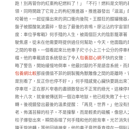
跑！別再管你的紅棗枸杞燃料了！」「不行！燃料是文明的
領，同時開啟了它背上的枸杞推進器。推進器發出「滋滋」的
咬著他，一起從撞出來的洞口衝向後院。王醋狂的醋罐機器
盤子被醋酸氣波震碎，發出了最後的哀鳴。廖沾沾的宇宙冒
度：車位爭奪戰》何手殘的人生，被兩個巨大的陰影籠罩著
駛焦慮，從未在他需要時提供過任何幫助。今天，他面臨的
之間的窄巷。一個看起來比他車子尺寸小上三十公分的停車
檔。他的車載語音系統發出了令人
包養甜心網
不快的女聲：
略了警告，開始緩慢地倒車。他最討厭的不是語音系統，而
包養網比較
那座價值不菲的銅製獨角獸雕像之間的距離時，
是別看了，反正你也停不好。」何手殘感覺心臟快要跳出來
停車塔，正在那片窄巷的盡頭散發出不正常的綠光。這棟停
敗十八次，就會被傳送到一個泊車地獄。他已經失敗了十七
轉。後視鏡發出最後的溫柔提醒：「再見，世界。」他沒有
老、佈滿苔蘚的柱子。不是撞擊，而是輕柔的碰觸，像戀人
柱子爆發出來，瞬間吞噬了何手殘和他的掀背車。光芒消失
陣天旋地轉，等他回過神來，他的車子竟然垂直停在一個貼