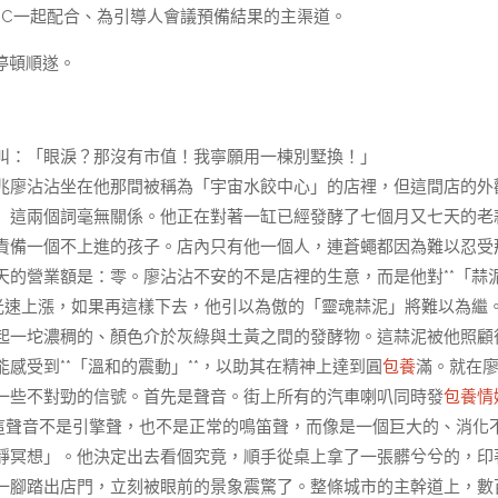
PEC一起配合、為引導人會議預備結果的主渠道。
務停頓順遂。
叫：「眼淚？那沒有市值！我寧願用一棟別墅換！」
兆廖沾沾坐在他那間被稱為「宇宙水餃中心」的店裡，但這間店的外
」這兩個詞毫無關係。他正在對著一缸已經發酵了七個月又七天的老
責備一個不上進的孩子。店內只有他一個人，連蒼蠅都因為難以忍受
的營業額是：零。廖沾沾不安的不是店裡的生意，而是他對**「蒜
光速上漲，如果再這樣下去，他引以為傲的「靈魂蒜泥」將難以為繼
起一坨濃稠的、顏色介於灰綠與土黃之間的發酵物。這蒜泥被他照顧
感受到**「溫和的震動」**，以助其在精神上達到圓
包養
滿。就在
一些不對勁的信號。首先是聲音。街上所有的汽車喇叭同時發
包養情
這聲音不是引擎聲，也不是正常的鳴笛聲，而像是一個巨大的、消化
靜冥想」。他決定出去看個究竟，順手從桌上拿了一張髒兮兮的，印
一腳踏出店門，立刻被眼前的景象震驚了。整條城市的主幹道上，數