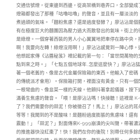
交通信號燈，從東邊到西邊，從高架橋到巷弄口，全部變成
燈箱都發出了那種「咕嚕咕嚕」的聲音，並且有一層淡淡的
煮過頭的氣味。「麵粉焦慮？還是過度發酵？」廖沾沾是個
有在極度巨大的麵團因為壓力過大而散發出的氣味。街上的
是綠燈。一個穿著西裝的男人小心翼翼地把車停在路中央，
啊！我要向左轉！綠燈沒用啊！」廖沾沾感覺到一陣心悸。
他想起家傳《沾醬秘笈》裡記載的第一句：「當世間萬物的
點到來之時。」「七點五個地球年…怎麼這麼快？」廖沾沾
著一個老舊的、像是古代金屬保險箱的東西。他輸入了密碼
的傳統派才會用）。保險箱打開，裡面沒有黃金，只有一個
一根彎曲的、像韭菜一樣的天線。他顫抖著拿起儀器，按下
滿養生焦慮的聲音。「喂！是廖沾沾嗎！快接聽！這裡是 K
了？我們需要你的蒜泥！你被徵召了！馬上！」廖沾沾的耳
等等！我聞到的不是酸味！是麵粉過度膨脹的焦慮味！還有
震動！」「蒜泥？」對面傳來K-999崩潰的尖叫聲，帶著濃
的推進器快沒紅棗了！快！我們在你的後院！別帶任何多餘