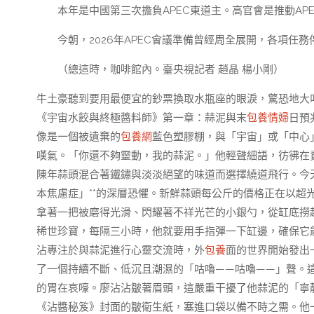
本年是中國第三次擔負APEC東道主。高官會是推動A
今朝，2026年APEC會議準備曾經周全展開，各項任
（總這時，咖啡館內。臺央視記者 趙晶 楊小剛）
牛土豪聽到要用最便宜的鈔票換取水瓶座的眼淚，驚恐地大
《宇宙水餃與終極醬料師》第一章：蒜泥與末
包養情婦
日預
像是一個被遺棄的
包養網
藍色塑膠棚，與「宇宙」或「中心
嘆氣。「你還不夠靈動，我的蒜泥。」他輕聲細語，彷彿在
陳年蒜頭混合著鐵鏽與淡淡絕望的味道而選擇繞道飛行。今天
本焦慮症」**的深層恐懼。新鮮蒜頭每公斤的價格正在以超
拿著一把被磨得光滑、閃耀著不祥光芒的小銀勺，從缸底撈
稀世珍寶，每隔三小時，他就要用手指彈一下缸邊，確保它能
沾專注於與蒜泥進行心靈交流時，外
包養
面的世界開始發出
了一個持續不斷、低沉且潮濕的「咕嚕——咕嚕——」聲。
的胃在哀嚎。廖沾沾皺著眉頭，這嚴重干擾了他蒜泥的「寧
《沾醬秘笈》封面的皺衛生紙，塞進口袋以備不時之需。他