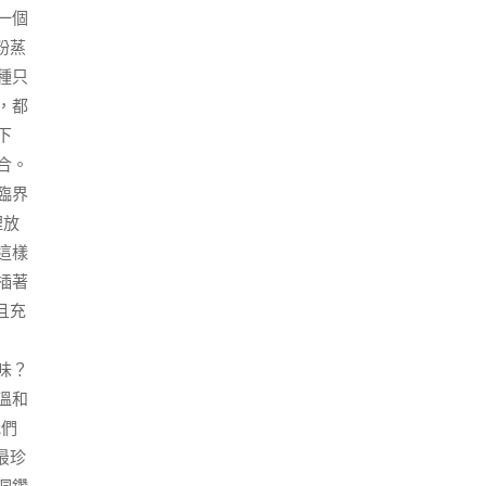
一個
粉蒸
種只
，都
下
合。
臨界
裡放
這樣
插著
且充
味？
溫和
我們
最珍