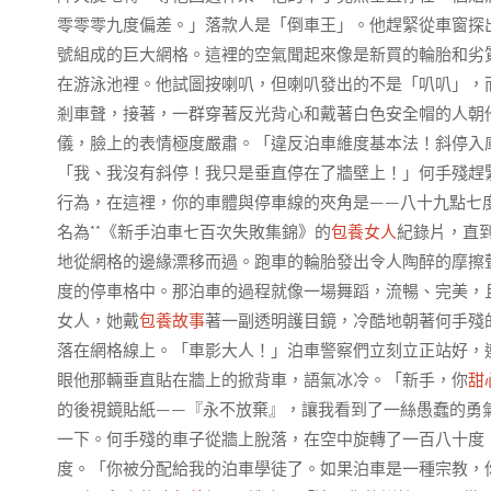
零零零九度偏差。」落款人是「倒車王」。他趕緊從車窗探
號組成的巨大網格。這裡的空氣聞起來像是新買的輪胎和劣
在游泳池裡。他試圖按喇叭，但喇叭發出的不是「叭叭」，
剎車聲，接著，一群穿著反光背心和戴著白色安全帽的人朝
儀，臉上的表情極度嚴肅。「違反泊車維度基本法！斜停入
「我、我沒有斜停！我只是垂直停在了牆壁上！」何手殘趕
行為，在這裡，你的車體與停車線的夾角是——八十九點七
名為**《新手泊車七百次失敗集錦》的
包養女人
紀錄片，直
地從網格的邊緣漂移而過。跑車的輪胎發出令人陶醉的摩擦
度的停車格中。那泊車的過程就像一場舞蹈，流暢、完美，
女人，她戴
包養故事
著一副透明護目鏡，冷酷地朝著何手殘
落在網格線上。「車影大人！」泊車警察們立刻立正站好，
眼他那輛垂直貼在牆上的掀背車，語氣冰冷。「新手，你
甜
的後視鏡貼紙——『永不放棄』，讓我看到了一絲愚蠢的勇
一下。何手殘的車子從牆上脫落，在空中旋轉了一百八十度
度。「你被分配給我的泊車學徒了。如果泊車是一種宗教，