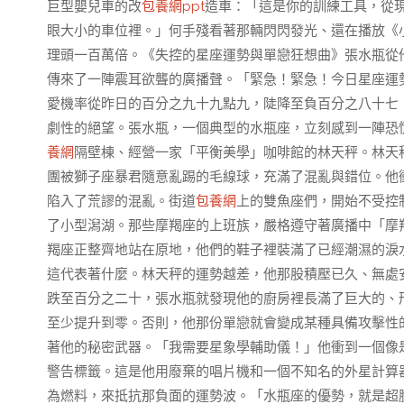
巨型嬰兒車的改
包養網ppt
造車：「這是你的訓練工具，從
眼大小的車位裡。」何手殘看著那輛閃閃發光、還在播放《
理頭一百萬倍。《失控的星座運勢與單戀狂想曲》張水瓶從
傳來了一陣震耳欲聾的廣播聲。「緊急！緊急！今日星座運
愛機率從昨日的百分之九十九點九，陡降至負百分之八十七
劇性的絕望。張水瓶，一個典型的水瓶座，立刻感到一陣恐
養網
隔壁棟、經營一家「平衡美學」咖啡館的林天秤。林天
團被獅子座暴君隨意亂踢的毛線球，充滿了混亂與錯位。他
陷入了荒謬的混亂。街道
包養網
上的雙魚座們，開始不受控
了小型潟湖。那些摩羯座的上班族，嚴格遵守著廣播中「摩
羯座正整齊地站在原地，他們的鞋子裡裝滿了已經潮濕的淚
這代表著什麼。林天秤的運勢越差，他那股積壓已久、無處
跌至百分之二十，張水瓶就發現他的廚房裡長滿了巨大的、
至少提升到零。否則，他那份單戀就會變成某種具備攻擊性
著他的秘密武器。「我需要星象學輔助儀！」他衝到一個像
警告標籤。這是他用廢棄的唱片機和一個不知名的外星計算
為燃料，來抵抗那負面的運勢波。「水瓶座的優勢，就是超