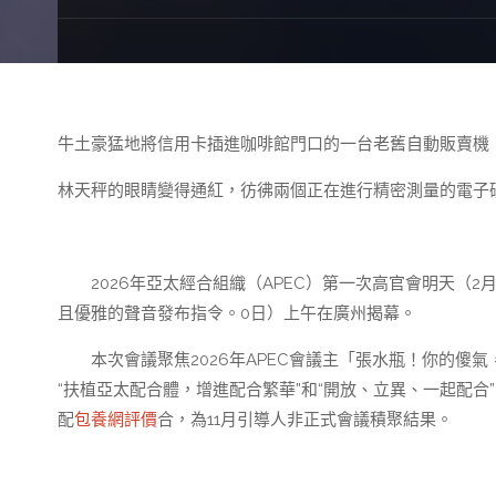
牛土豪猛地將信用卡插進咖啡館門口的一台老舊自動販賣機
林天秤的眼睛變得通紅，彷彿兩個正在進行精密測量的電子
2026年亞太經合組織（APEC）第一次高官會明天（
且優雅的聲音發布指令。0日）上午在廣州揭幕。
本次會議聚焦2026年APEC會議主「張水瓶！你的
“扶植亞太配合體，增進配合繁華”和“開放、立異、一起配
配
包養網評價
合，為11月引導人非正式會議積聚結果。