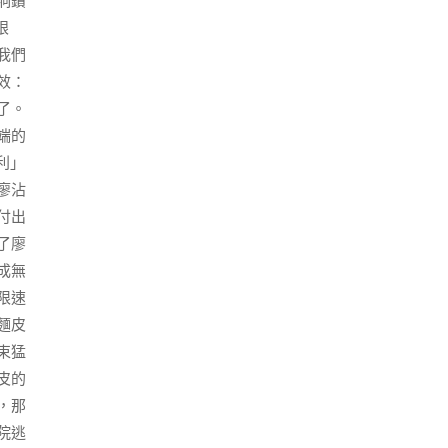
洞鑽
眼
我們
效：
了。
端的
利」
廖沾
付出
了廖
成無
限速
麵皮
束猛
皮的
，那
院逃