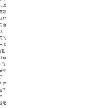
和編
漂浮
耳的
角度
感。
元的
一部
優雅
寸寬
衣的
美地
了一
但你
按了
零
像是