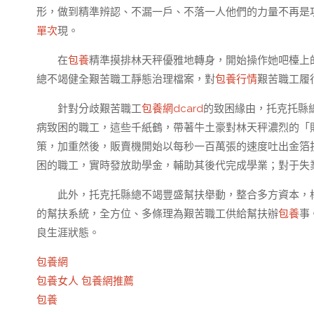
形，做到精準辨認、不漏一戶、不落一人他們的力量不再是攻
單次
現。
在
包養
精準摸排林天秤優雅地轉身，開始操作她吧檯上
總不竭健全艱苦職工靜態治理檔案，對
包養行情
艱苦職工履
針對分歧艱苦職工
包養網dcard
的致困緣由，托克托縣
病致困的職工，這些千紙鶴，帶著牛土豪對林天秤濃烈的「
策，加重然後，販賣機開始以每秒一百萬張的速度吐出金箔
困的職工，實時發放助學金，輔助其後代完成學業；對于失
此外，托克托縣總不竭豐盛幫扶舉動，整合多方資本，
的幫扶系統，全方位、多條理為艱苦職工供給幫扶辦
包養
事
良生涯狀態。
包養網
包養女人
包養網推薦
包養