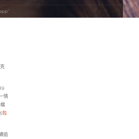
pp”
托克
19
一情
扶檔
05
包
續追