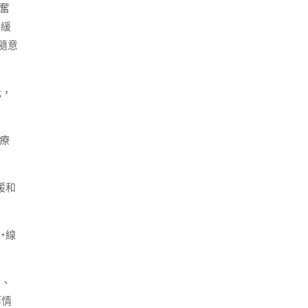
奮
才緩
隨意
元，
療
暖和
+線
間、
等情