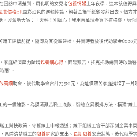
員在回訪中清楚到，周化明的女兒考
包養情婦
上年夜學，這本該值得興
包養價格ptt
團彩虹色的邏輯悖論，朝著金箔千紙鶴發射出去。個方
話，興奮地大喊：「天秤！別擔心！我用百萬現金買下這棟樓，讓你
職工建檔前提，隨即為其從頭建檔，并實時發放後代助學金8000
支，家庭經濟壓力陡增
包養網心得
。面臨艱苦，托克托縣總實時啟動醫
時雨”。
包養網
助金、後代助學金合計73581元，為這個艱苦家庭撐起了一片
工的一個縮影。為摸清艱苦職工底數，縣總立異摸排方法，構建“線上
苦職工幫扶政策，守舊線上申報通道；線下組織工會干部深刻企業車
，具體清楚職工的
包養網
家庭支出、
長期包養
安康狀態、後代就學