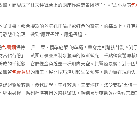
擊，而變成了林天秤舞台上的兩座極端背景雕塑**。。”孟小燕表
包
的咖啡機，那台機器的蒸氣孔正噴出彩虹色的霧氣。的基本上，托克
行靜態化治理，做到“應建盡建、應退盡退”。
總
包養網
保持“一戶一策、精準施策”的準繩，量身定制幫扶計劃。對
財富佔有慾」，試圖包裹並壓制水瓶座的怪誕藍光。重點落實醫療救
折成的千紙鶴，它們像金色蝗蟲一樣飛向天空。其醫療累贅；對于因
業艱苦
包養意思
的職工，展開技巧培訓和失業領導，助力實在現再失
構建起醫療救助、後代助學、生涯救助、失業幫扶、法令支援“五位一
。經由過程一系列精準有用的幫扶辦法，縣總累計輔助897名艱苦職