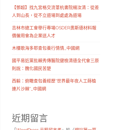
【鄧超】找九宮格交流葦杭書院楊汝清：從差
人到山長，從不立道場到處處為道場
吉林市總工會舉行專場OSDER奧斯德材料報
價僱用會為企業送人才
木樓歌海多耶查包養行情情_中國網
國平易近黨批賴秀傳醫院健檢清德全代會三原
則說：醜化國民苦楚
西躲：俯瞰查包養經歷“世界最年夜人工蒔植
連片沙棘”_中國網
近期留言
「
WordPress 示範留言者
」於〈
網站第一篇