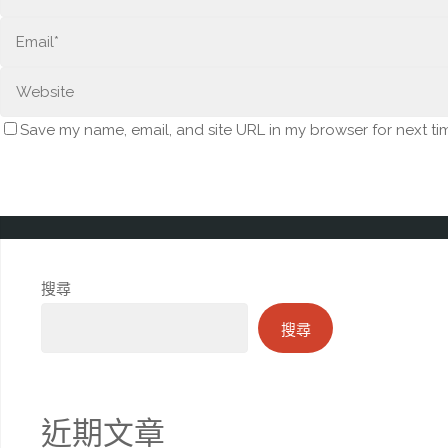
Save my name, email, and site URL in my browser for next ti
搜尋
搜尋
近期文章