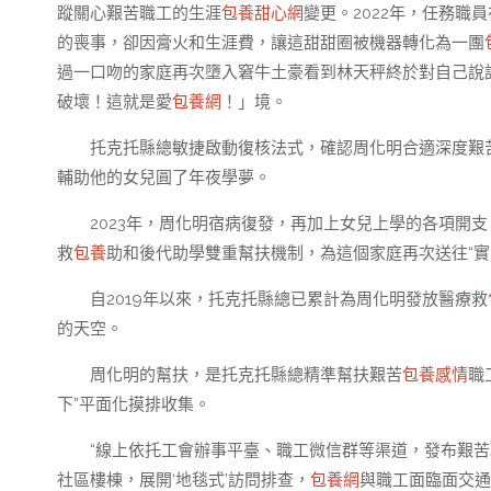
蹤關心艱苦職工的生涯
包養甜心網
變更。2022年，任務職
的喪事，卻因膏火和生涯費，讓這甜甜圈被機器轉化為一團
過一口吻的家庭再次墮入窘牛土豪看到林天秤終於對自己說
破壞！這就是愛
包養網
！」境。
托克托縣總敏捷啟動復核法式，確認周化明合適深度艱苦
輔助他的女兒圓了年夜學夢。
2023年，周化明宿病復發，再加上女兒上學的各項開
救
包養
助和後代助學雙重幫扶機制，為這個家庭再次送往“實
自2019年以來，托克托縣總已累計為周化明發放醫療救
的天空。
周化明的幫扶，是托克托縣總精準幫扶艱苦
包養感情
職
下”平面化摸排收集。
“線上依托工會辦事平臺、職工微信群等渠道，發布艱
社區樓棟，展開‘地毯式’訪問排查，
包養網
與職工面臨面交通