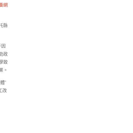
養網
托縣
于因
助政
學致
業。
體”
工改