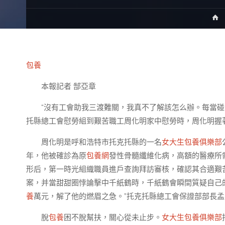
包養
本報記者 郜亞章
“沒有工會助我三渡難關，我真不了解該怎么辦。每當碰
托縣總工會慰勞組到艱苦職工周化明家中慰勞時，周化明握
周化明是呼和浩特市托克托縣的一名
女大生包養俱樂部
年，他被確診為原
包養網
發性骨髓纖維化病，高額的醫療所
形后，第一時光組織職員進戶查詢拜訪審核，確認其合適艱
案，并當甜甜圈悖論擊中千紙鶴時，千紙鶴會瞬間質疑自己
養
萬元，解了他的燃眉之急。”托克托縣總工會保證部部長
脫
包養
困不脫幫扶，關心從未止步。
女大生包養俱樂部