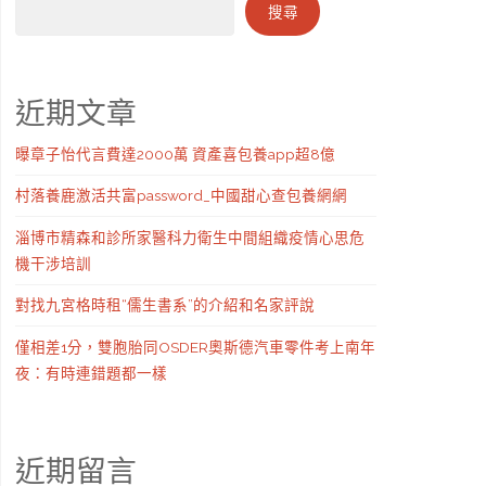
搜尋
近期文章
曝章子怡代言費達2000萬 資產喜包養app超8億
村落養鹿激活共富password_中國甜心查包養網網
淄博市精森和診所家醫科力衛生中間組織疫情心思危
機干涉培訓
對找九宮格時租“儒生書系”的介紹和名家評說
僅相差1分，雙胞胎同OSDER奧斯德汽車零件考上南年
夜：有時連錯題都一樣
近期留言