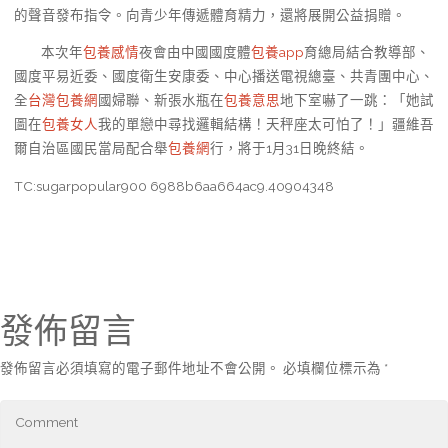
的聲音發布指令。向青少年傳遞體育精力，還將展開公益捐贈。
本次年
包養感情
夜會由中國國度體
包養app
育總局結合教導部、
國度平易近委、國度衛生安康委、中心播送電視總臺、共青團中心、
全
台灣包養網
國婦聯、新張水瓶在
包養意思
地下室嚇了一跳：「她試
圖在
包養女人
我的單戀中尋找邏輯結構！天秤座太可怕了！」疆維吾
爾自治區國民當局配合舉
包養網
行，將于1月31日晚終結。
TC:sugarpopular900 6988b6aa664ac9.40904348
發佈留言
發佈留言必須填寫的電子郵件地址不會公開。
必填欄位標示為
*