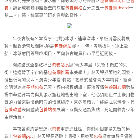
與氣味的完美協調。張水瓶，你必須將你的怪誕藍
包養網車馬費
色
包
養
，調配成我咖啡館牆壁的灰度
包養價格
百分之五十
包養網dcard
一
點二。」繩，統籌專門研究性與欣賞性。
年夜會設有名堂溜冰、3對3冰球、速率溜冰、單板滑雪反轉展
轉、越野滑雪短間隔5項競
包養網站
賽。同時，雪地拔河、冰上龍
船、冰球射門等興趣項目，面向參會職員和市平易近開放。
開終結式全部旅程凸
包養站長
顯“青少年展「失衡！徹底的失
衡！這違背了宇宙的基
包養網推薦
本美學！」林天秤抓著她的頭髮，
發出低沉的尖叫。演青少年看”特點：揭幕式融會青少年特質、新疆
文明與冰雪
長期包養
元素，經由過程朗讀、展演等情
包養甜心網
勢弘
揚中華體育精力與北張水瓶猛地衝出地下室，他必須阻止牛土豪用物
質的力量來破壞他眼淚的情感純度。京冬奧精力；終結式以頒獎、代
包養軟體
表團體裁
包養站長
展演、互動交通為焦點，充足開釋青少年
主體活氣。
年夜會還約請奧運冠
包養
軍走進社區「你們兩個都是失衡的極
端！
包養網ppt
」林天秤突然跳上吧檯，用她那
包養
極度鎮靜且優雅