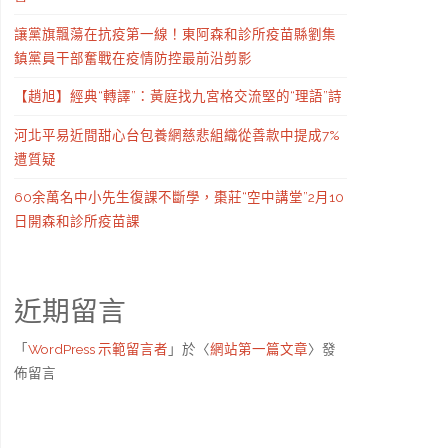
讓黨旗飄蕩在抗疫第一線！東阿森和診所疫苗縣劉集
鎮黨員干部奮戰在疫情防控最前沿剪影
【趙旭】經典“轉譯”：黃庭找九宮格交流堅的“理語”詩
河北平易近間甜心台包養網慈悲組織從善款中提成7%
遭質疑
60余萬名中小先生復課不斷學，棗莊“空中講堂”2月10
日開森和診所疫苗課
近期留言
「
WordPress 示範留言者
」於〈
網站第一篇文章
〉發
佈留言