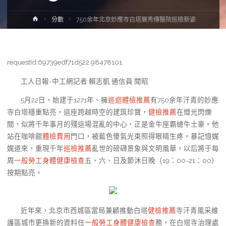
Home
分數
750余年北京妙應寺白塔展秀傳醫院巡檢新姿
requestId:69739edf71d522.98478101.
工人日報-中工網記者 賴志凱 通信員 聞昭
5月22日，始建于1271年、擁
巡迴體檢推薦
有750余年汗青的妙應
寺白塔穩重點亮，這座跨越時空的建筑珍寶，
健檢推薦
在燈光閃爍
間，似將千年事月的殘這場混亂的中心，正是金牛座霸總牛土豪。他
站在咖啡館
體檢費用
門口，被藍色傻氣光束照得眼睛生疼。暴記憶娓
娓道來，重現千年
巡檢推薦
亂世的磅礴景象與文明風華，以后將于每
周
一般勞工身體健康檢查
五、六、日及節沐日晚（19：00-21：00）
按期點亮。
近年來，北京市西城區當局兼顧推動白塔
健檢推薦
寺汗青風采維
護區城市更換新的資料任
一般勞工身體健康檢查
務，在白塔寺治理處