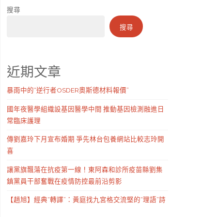
搜尋
搜尋
近期文章
暴雨中的“逆行者OSDER奧斯德材料報價”
國年夜醫學組織設基因醫學中間 推動基因檢測融進日
常臨床護理
傳劉嘉玲下月宣布婚期 爭先林台包養網站比較志玲開
喜
讓黨旗飄蕩在抗疫第一線！東阿森和診所疫苗縣劉集
鎮黨員干部奮戰在疫情防控最前沿剪影
【趙旭】經典“轉譯”：黃庭找九宮格交流堅的“理語”詩