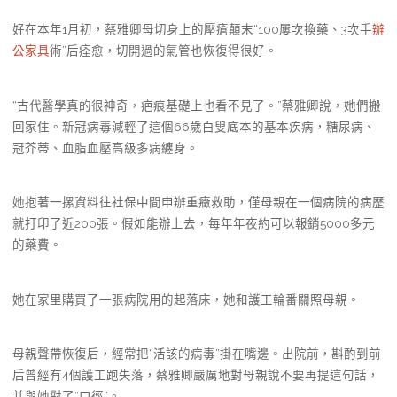
好在本年1月初，蔡雅卿母切身上的壓瘡顛末“100屢次換藥、3次手
辦
公家具
術”后痊愈，切開過的氣管也恢復得很好。
“古代醫學真的很神奇，疤痕基礎上也看不見了。”蔡雅卿說，她們搬
回家住。新冠病毒減輕了這個66歲白叟底本的基本疾病，糖尿病、
冠芥蒂、血脂血壓高級多病纏身。
她抱著一摞資料往社保中間申辦重癥救助，僅母親在一個病院的病歷
就打印了近200張。假如能辦上去，每年年夜約可以報銷5000多元
的藥費。
她在家里購買了一張病院用的起落床，她和護工輪番關照母親。
母親聲帶恢復后，經常把“活該的病毒”掛在嘴邊。出院前，斟酌到前
后曾經有4個護工跑失落，蔡雅卿嚴厲地對母親說不要再提這句話，
并與她對了“口徑”。