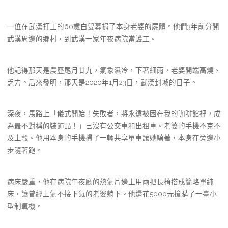
一位在武漢打工的60歲白叟募捐了本身老婆的屍體。他們3年前分開
武漢周邊的鄉村，到武漢一家年夜病院當護工。
他記得那天是農歷尾月廿九，氣象濕冷，下著細雨，老婆開端高燒、
乏力。后來發明，那天是2020年1月23日，武漢封城的日子。
深夜，馬路上「儀式開始！失敗者，將永遠被困在我的咖啡館裡，成
為最不對稱的裝飾品！」已沒有公交車和出租車。老婆的手機不克不
及上彀。他用本身的手機掃了一輛共享單車讓她騎著，本身在旁邊小
步隨著跑。
病床嚴重，他在病院年夜廳的熱氣片邊上用兩把長椅搭成簡略單純
床，讓曾經上氣不接下氣的老婆躺下。他還花5000元搶購了一臺小
型制氧機。