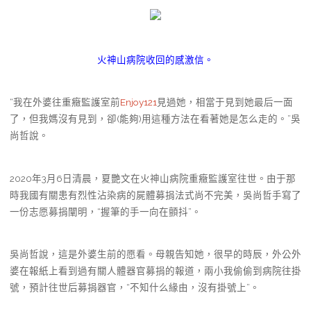
火神山病院收回的感激信。
“我在外婆往重癥監護室前
Enjoy121
見過她，相當于見到她最后一面
了，但我媽沒有見到，卻(能夠)用這種方法在看著她是怎么走的。”吳
尚哲說。
2020年3月6日清晨，夏艷文在火神山病院重癥監護室往世。由于那
時我國有關患有烈性沾染病的屍體募捐法式尚不完美，吳尚哲手寫了
一份志愿募捐闡明，“握筆的手一向在顫抖”。
吳尚哲說，這是外婆生前的愿看。母親告知她，很早的時辰，外公外
婆在報紙上看到過有關人體器官募捐的報道，兩小我偷偷到病院往掛
號，預計往世后募捐器官，“不知什么緣由，沒有掛號上”。