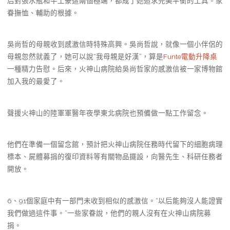
后對張水瓶和牛土豪這兩個極端，都成了她追求完美平衡的工具。家
眷撫恤、輔助的根據。
吳尚哲的母親收到感激信時特殊高興。吳尚哲說，就像一個小伴侶的
母親忽然就義了，她可以說“我母親是好漢”，算是
Funte電動升降桌
一種精力告慰。后來，火神山病院給吳尚哲家的感激信被一家博物館
加入我的最愛了。
聲援火神山的陸軍軍醫年夜學東北病院也預備做一點工作留念。
他們在準備一個留念館，預計把火神山病院任務時代留下的細胞病理
標本、屍體募捐的復印資料等有關物品擺設，向醫先生、科研任務者
開放。
6、91個家庭中有一部門未收到相似的感激信。“以后能夠沒人能證實
我們做過這件事。”一些家眷說，他們的親人沒有在火神山病院募
捐。