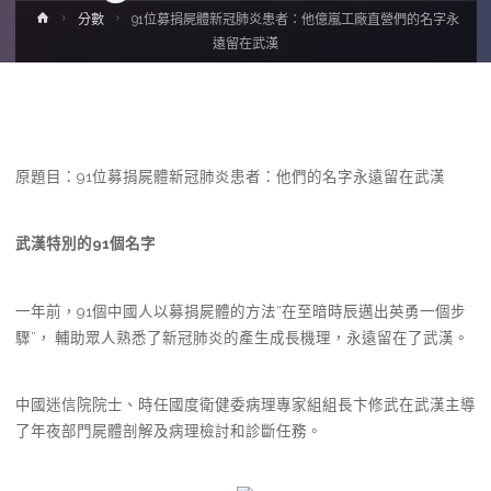
Home
分數
91位募捐屍體新冠肺炎患者：他億嵐工廠直營們的名字永
遠留在武漢
原題目：91位募捐屍體新冠肺炎患者：他們的名字永遠留在武漢
武漢特別的91個名字
一年前，91個中國人以募捐屍體的方法“在至暗時辰邁出英勇一個步
驟”， 輔助眾人熟悉了新冠肺炎的產生成長機理，永遠留在了武漢。
中國迷信院院士、時任國度衛健委病理專家組組長卞修武在武漢主導
了年夜部門屍體剖解及病理檢討和診斷任務。