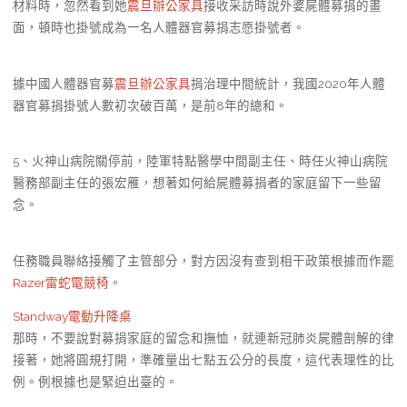
材料時，忽然看到她
震旦辦公家具
接收采訪時說外婆屍體募捐的畫
面，頓時也掛號成為一名人體器官募捐志愿掛號者。
據中國人體器官募
震旦辦公家具
捐治理中間統計，我國2020年人體
器官募捐掛號人數初次破百萬，是前8年的總和。
5、火神山病院關停前，陸軍特點醫學中間副主任、時任火神山病院
醫務部副主任的張宏雁，想著如何給屍體募捐者的家庭留下一些留
念。
任務職員聯絡接觸了主管部分，對方因沒有查到相干政策根據而作罷
Razer雷蛇電競椅
。
Standway電動升降桌
那時，不要說對募捐家庭的留念和撫恤，就連新冠肺炎屍體剖解的律
接著，她將圓規打開，準確量出七點五公分的長度，這代表理性的比
例。例根據也是緊迫出臺的。