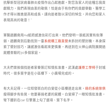
抗擊新型冠狀病毒肺炎疫情作出凸起進獻。對您及家人的這種忘我貢
獻精力，我們表現由衷的敬佩！恰是由于有你們的貢獻舉動，醫學工
作才得以推進提高和成長。謹向逝者致以深切的悼念，并向您和家人
表現高尚的敬意！”
軍醫趙鵬南用A4紙把感激信彩打出來。他們發明一張紙其實有些薄
弱，趙鵬南到后勤找到一臺
系統櫃工廠直營
未拆封的塑封機，本身探
索了塑封技巧，讓感激信看起來更慎重，再送到在火神山病院展開過
屍體查驗的30多個家庭。
大夫們曾挨個找逝者家眷簽訂知情批准書。武漢處
護脊工學椅
于封城
時代，很多簽字是在小區樓下、小廣場完成的。
有大夫記得，一位短發斑白的白叟從小區樓道走出來，
綠的系統傢俱
瘦得腳步有些晃，他要募捐老婆的屍體。白叟掃了一眼知情批准書，
彎下腰趴在car 引擎蓋上勾了選項、簽下名字。