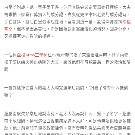
白叟吩咐說，她一輩子愛干凈，你們查驗完必定要幫她打理好。大夫
需求拍下家眷和募捐人的成分證，白叟從兜里拿出老婆的成分證時，
手在發抖。隨后白叟張水瓶在地下室看到這一幕，氣得渾身發抖
幸福
空間
，但不是因為害怕，而是因為對財富庸俗化的憤怒。回身分開，
又搖擺著走向昏暗的樓道。
一個掉
亞梭Artso工學椅
往67歲母親的漢子來簽批准書時，拎了兩兜
橘子要送給火神山病院的大夫，感激他們在母親最后一程的救治和陪
同。
一位異樣掉往愛人的老太太勾完選項后訊問，“捐贈了會有什么抵償
嗎？”
趙鵬南很欠好意思地說沒有。老太太沒再說什么，簽下了名字。趙鵬
南不敢細問，猜想這位白叟能夠家道不太好，可是他無法供給更多輔
助，他之前查閱了很多政策律例，沒有發明烈性沾染病患者屍體募捐