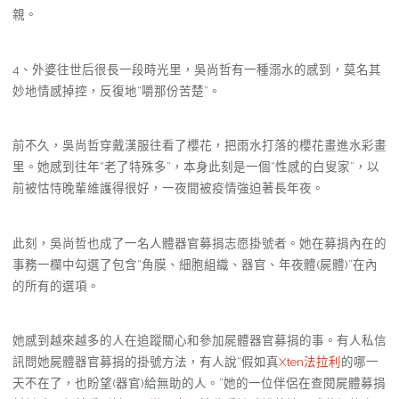
親。
4、外婆往世后很長一段時光里，吳尚哲有一種溺水的感到，莫名其
妙地情感掉控，反復地“嚼那份苦楚”。
前不久，吳尚哲穿戴漢服往看了櫻花，把雨水打落的櫻花畫進水彩畫
里。她感到往年“老了特殊多”，本身此刻是一個“性感的白叟家”，以
前被怙恃晚輩維護得很好，一夜間被疫情強迫著長年夜。
此刻，吳尚哲也成了一名人體器官募捐志愿掛號者。她在募捐內在的
事務一欄中勾選了包含“角膜、細胞組織、器官、年夜體(屍體)”在內
的所有的選項。
她感到越來越多的人在追蹤關心和參加屍體器官募捐的事。有人私信
訊問她屍體器官募捐的掛號方法，有人說“假如真
Xten法拉利
的哪一
天不在了，也盼望(器官)給無助的人。”她的一位伴侶在查閱屍體募捐