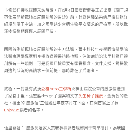
卞修武在接收媒體采訪時說，在2月4日國度衛健委正式出臺《關于規
范化展開新冠肺炎屍體剖解的告訴》前，針對這種沾染病尸檢任務詳
細規則屬于空缺，加之國際缺少合適生物平安請求的尸檢室，所以武
漢疫情後期遲遲未展開尸檢。
國際首例新冠肺炎屍體剖解的主刀法醫、華中科技年夜學同濟醫學院
法醫病理學專家劉良接收媒體采訪時也稱，沾染病防治法里針對尸體
剖解有一些規則，可是我國尸檢重要有家眷批准、文件支撐、對操縱
周遭的狀況的高請求三個前提，那時難在了后兩者。
終極，一封蓋有武漢
亞梭Artso工學椅
火神山病院公章的感激信送到
了家眷手里。張宏雁design了圖案和文字
久坐椅子推薦
，金黃色的邊
框，穩重的“感激信”三個殷紅年夜字打在下面，在開首寫上了募
Enjoy121
捐者的名字。
信里寫著：“感激您及家人忘我募捐逝者屍體用于醫學研討，為我國