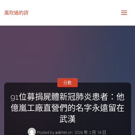
風吹過的詩
分數
91位募捐屍體新冠肺炎患者：他
億嵐工廠直營們的名字永遠留在
武漢
Posted by
admin
on
2026 年 2 月 18 日