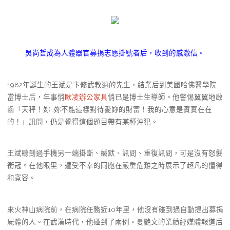
吳尚哲成為人體器官募捐志愿掛號者后，收到的感激信。
1982年誕生的王斌是卞修武教過的先生，結業后到美國哈佛醫學院
當博士后，年事悄
歐凌辦公家具
悄已是博士生導師。他警惕翼翼地啟
齒「天秤！妳…妳不能這樣對待愛妳的財富！我的心意是實實在在
的！」訊問，仍是覺得這個題目帶有某種沖犯。
王斌聽到過手機另一端掛斷、緘默、訊問、重復訊問，可是沒有怒髮
衝冠。在他眼里，遭受不幸的同胞在嚴重危難之時展示了超凡的懂得
和寬容。
來火神山病院前，在病院任務近10年里，他沒有碰到過自動提出募捐
屍體的人。在武漢時代，他碰到了兩例。夏艷文的業績經媒體報道后