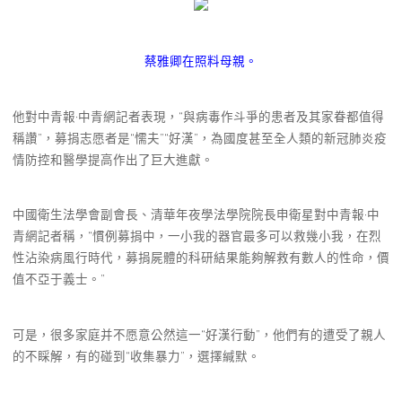
蔡雅卿在照料母親。
他對中青報·中青網記者表現，“與病毒作斗爭的患者及其家眷都值得
稱讚”，募捐志愿者是“懦夫”“好漢”，為國度甚至全人類的新冠肺炎疫
情防控和醫學提高作出了巨大進獻。
中國衛生法學會副會長、清華年夜學法學院院長申衛星對中青報·中
青網記者稱，“慣例募捐中，一小我的器官最多可以救幾小我，在烈
性沾染病風行時代，募捐屍體的科研結果能夠解救有數人的性命，價
值不亞于義士。”
可是，很多家庭并不愿意公然這一“好漢行動”，他們有的遭受了親人
的不睬解，有的碰到“收集暴力”，選擇緘默。