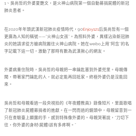
1、吳尚哲的外婆夏艷文，是火神山病院第一個自動募捐屍體的新冠
肺炎患者。
在2020年年頭武漢新冠肺炎疫情時代，90
Enjoy121
后吳尚哲有一個
更廣為人知的稱號——“火神山女孩”。為照料外婆，異樣沾染新冠肺
炎的她請求從方艙病院搬往火神山病院。她在weibo上用“阿念”的名
字記載下這一切，激動了那時有數為武漢揪心的網友。
外婆病重住院時，吳尚哲的母親把一串鑰匙塞到外婆兜里。母親傳
聞，帶著家門鑰匙的人，就必定能再回抵家。終極外婆仍是沒能回
來。
吳尚哲和母親看過一段央視拍的《年夜體教員》錄像短片，里面歌唱
了新冠肺炎屍體募捐者的進獻。在一閃而過的鏡頭中，母親留意到一
只在查驗臺上顯露的手，感到特殊像外婆的。母親哭著說，“刀切下
往，你外婆的身材(屍體)該有多疼啊。”