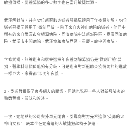
敏捷傳播，屍體募捐的多少數字也在當月敏捷增添。
武漢解封時，共有37位新冠肺炎逝者募捐屍體用于年夜體剖解，54位
逝者募捐屍體用于“微創尸檢”。除了來自火神山病院的逝者，他們中
還有的來自武漢市金銀潭病院、同濟病院中法新城院區、泰康同濟病
院、武漢市中間病院、武漢協和病院西區、重慶三峽中間病院。
卞修武說，無論逝者和家眷選擇年夜體剖解募捐仍是“微創尸檢”募
捐，醫學科研價值能夠有分歧，可是逝者對新冠肺炎疫情防控的進獻
一樣巨大，家眷都“深明年夜義”。
2、吳尚哲獲得了良多網友的關懷，但她也覺得一些人對新冠肺炎的
熟悉荒謬、蒙昧和冷淡。
一次，她地點的公司與外單元閉會，引導向對方先容這位“英勇的火
神山女孩”，底本坐在她旁邊的人敏捷搬起椅子躲遠。