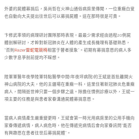
外婆的屍體募捐后，吳尚哲在火神山通俗病房里傳聞，一位重癥白叟
也自動向大夫提出往世后可以募捐屍體。這在那時很是可貴。
卞修武率領的病理研討團隊那時表現，最最少需求經由過程20例屍
體剖解研討，才幹對新冠肺炎在人體的產生成長機理有基礎熟悉，
“否則
Razer雷蛇電競椅
相當于瞽者摸象”。初期有募捐意愿的病人多
少數字息爭剖前提均不睬想。
陸軍軍醫年夜學陸軍特點醫學中間(年夜坪病院)的王斌是首批離開火
神山病院的大夫，他的主疆場在重癥一科，這里住著新冠肺炎危重癥
病人，間隔逝世神只要一個步驟之遠。除擔任慣例診療以外，王斌一
項主要的任務是與患者家眷溝通屍體募捐意愿。
當病人病情產生嚴重變更時，王斌會第一時光用病房里的公用手機向
家眷傳遞病情，病人病危時，他在傳遞完病情后會向家眷訊問“能否
有興趣愿在患者往世后募捐屍體”。