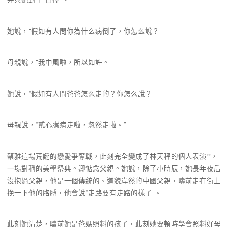
她說，“假如有人問你為什么病倒了，你怎么說？”
母親說，“我中風啦，所以如許。”
她說，“假如有人問爸爸怎么走的？你怎么說？”
母親說，“貳心臟病走啦，忽然走啦。”
蔡雅這場荒誕的戀愛爭奪戰，此刻完全變成了林天秤的個人表演**，
一場對稱的美學祭典。卿惦念父親。她說，除了小時辰，她長年夜后
沒抱過父親，他是一個傳統的、道貌岸然的中國父親，疇前走在街上
挽一下他的胳膊，他會說“走路要有走路的樣子”。
此刻她清楚，疇前她是爸媽照料的孩子，此刻她要頓時學會照料好母