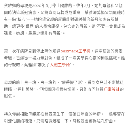
蔡雅卿的母親是2020年6月停止隔離的。往年2月，她的母親和父親
同時沾染新冠病毒，又簡直同時轉成危重癥。蔡雅卿募捐父親屍體時
有一點“私心”——她盼望父親的屍體能對研討醫治新冠肺炎有所輔
助，讓更多“遭罪”的人盡快康復，包含她的母親，她“不要一會兒成為
孤兒，她想，最最少還能有母親”。
第一次在病院見到停止隔他知道
bestmade工學椅
，這場荒謬的戀愛
考驗，已經從一場力量對決，變成了一場美學與心靈的極限挑戰。離
的母親時，蔡雅卿“嚇哭了
人體工學椅
”。
母親的臉上黑一塊、白一塊的，“瘦得變了形”，看到女兒時不斷地眨
眼睛，“掙扎著哭”，但喉嚨因插管被切開，只能收回無聲
巧寓設計
的
嘶氣。
持久仰躺招致母親尾椎骨四周生了一個碗口年夜的壓瘡，一根導管在
引流化膿的積液，只需略微觸碰一下，母親就會疼得臉孔歪曲。