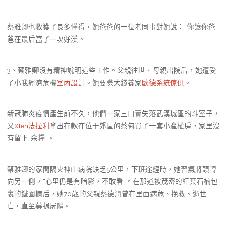
蔡雅卿也收獲了良多懂得，她爸爸的一位老同事對她說：“你讓你爸
爸在最后當了一次好漢。”
3、蔡雅卿沒有精神說明這些工作。父親往世、母親出院后，她遭受
了小我經濟危機
室內設計
。她要賺大錢養家
歐德系統傢俱
。
新冠肺炎疫情產生前不久，他們一家三口賣失落武漢城區的斗室子，
又
Xten法拉利
拿出存款在位于郊區的蔡甸買了一套小產權房，家里沒
有留下“余糧”。
蔡雅卿的家間隔火神山病院缺乏5公里，下班途經時，她習氣將頭轉
向另一側，“心里仍是有暗影，不敢看”。在那道被茂密的紅葉石楠包
裹的鐵圍欄后，她70歲的父親蔡德潤曾在里面病危、挽救、逝世
亡，直至募捐屍體。