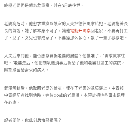
終極老婆仍是轉為危重癥，并在3月底往世。
老婆病危時，他懇求重癥監護室的大夫把德律風拿給她。老婆拖著長
長的氣說，她了解本身不可了，讓他
電動升降桌
回老家，不要再打工
了，兒子、女兒也都成家了，不要操那么多心，累了一輩子歇歇吧。
大夫后來問他，能否愿意募捐老婆的屍體？他批准了，“需求就拿往
吧。”老婆走后，他把制氧機消毒后捐給了他和老婆打過工的病院，
盼望能留給需求的病人。
武漢解封后，他取回老婆的骨灰，埋在了老家的祖墳邊上。中青報·
中青網記者找到他時，這位60歲的老農說，本預計把這些事永遠埋
在心底。
記者問他，你此刻后悔募捐嗎？