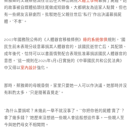
蔡雅卿的父親蔡德潤往世后在火神山病院
人體工學椅
募捐了屍體。她
的故事被自媒體掐頭往尾做成短錄像，大都網友為這家人點贊，但也
有一些網友言辭劇烈，批駁她在父親往世后“私行”作出決議募捐屍
體，“不孝”。
2007年國務院公佈的《人體器官移植條例》
綠的系統傢俱
規則，“國
民生前未表現分歧意募捐其人體器官的，該國民逝世亡后，其配頭、
成年後代、怙恃可以以書面情勢配合表現批准募捐該國民人體器官的
意愿。”這一規則在2021年1月1日實施的《中華國民共和公民法典》
中又得以
室內設計
強化。
那時，蔡雅卿的母親昏倒，家里只要她一人可以作決議。她那時并沒
有斟酌太多，“只是隨著直覺走”。
“為什么要捐呢？未幾此一舉不就沒事了。”“你把你爸的屍體‘賣了’？
拿了幾多錢？”她歷來沒想過一些親人會這般想這件事。一些親人至
今與她們母女不相聞問。