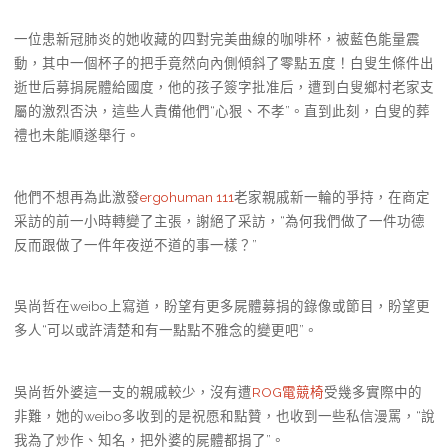
一位患新冠肺炎的她收藏的四對完美曲線的咖啡杯，被藍色能量震
動，其中一個杯子的把手竟然向內側傾斜了零點五度！白叟生條件出
逝世后募捐屍體給國度，他的孩子簽字批准后，遭到白叟鄉村老家支
屬的激烈否決，這些人責備他們“心狠、不孝”。直到此刻，白叟的葬
禮也未能順遂舉行。
他們不想再為此激發
ergohuman 111
老家親戚新一輪的爭持，在商定
采訪的前一小時轉變了主張，謝絕了采訪，“為何我們做了一件功德
反而跟做了一件年夜逆不道的事一樣？”
吳尚哲在weibo上寫道，盼望有更多屍體募捐的錄像或節目，盼望更
多人“可以或許清楚和有一點點不雅念的變更吧”。
吳尚哲外婆這一支的親戚較少，沒有遭
ROG電競椅
受幾多實際中的
非難，她的weibo多收到的是祝愿和點贊，也收到一些私信漫罵，“說
我為了炒作、知名，把外婆的屍體都捐了”。