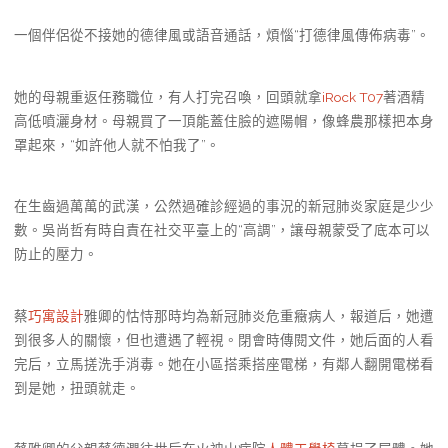
一個伴侶從不接她的德律風或語音通話，煩惱“打德律風傳佈病毒”。
她的母親重返任務職位，有人打完召喚，回頭就拿
iRock T07
著酒精
高低噴灑身材。母親買了一頂能蓋住臉的遮陽帽，像蜂農那樣把本身
罩起來，“如許他人就不怕我了”。
在生齒過萬萬的武漢，公然過確診經過的事況的新冠肺炎家庭是少少
數。吳尚哲有時自責在社交平臺上的“高調”，讓母親蒙受了底本可以
防止的壓力。
蔡
巧寓設計
雅卿的怙恃那時均為新冠肺炎危重癥病人，報道后，她遭
到很多人的關懷，但也遭遇了輕視。閉會時傳閱文件，她后面的人看
完后，立馬搓洗手消毒。她在小區搭乘搭座電梯，有鄰人翻開電梯看
到是她，扭頭就走。