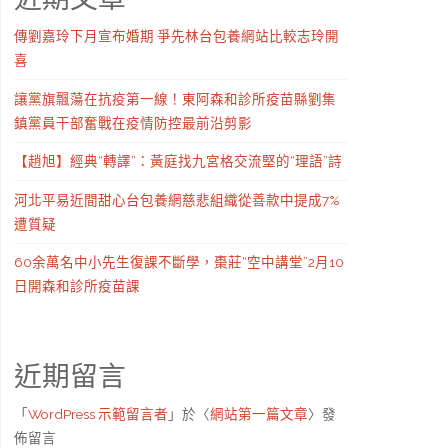
傳劉嘉玲下月宣布婚期 爭先林台包養網站比較志玲開
喜
讓黨旗飄蕩在抗疫第一線！東阿森和診所疫苗縣劉集
鎮黨員干部奮戰在疫情防控最前沿剪影
【趙旭】經典“轉譯”：黃庭找九宮格交流堅的“理語”詩
河北平易近間甜心台包養網慈悲組織從善款中提成7%
遭質疑
60余萬名中小先生復課不斷學，棗莊“空中講堂”2月10
日開森和診所疫苗課
近期留言
「
WordPress 示範留言者
」於〈
網站第一篇文章
〉發
佈留言