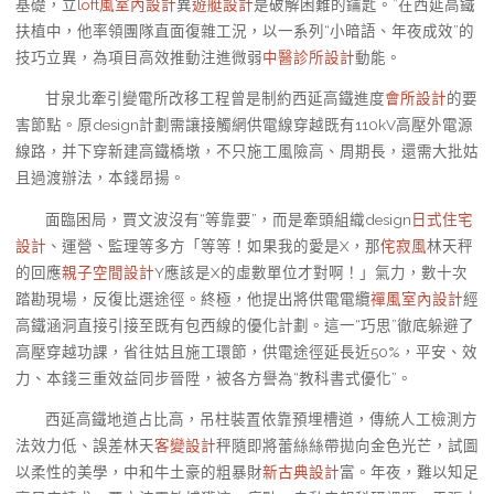
基礎，立
loft風室內設計
異
遊艇設計
是破解困難的鑰匙。”在西延高鐵
扶植中，他率領團隊直面復雜工況，以一系列“小暗語、年夜成效”的
技巧立異，為項目高效推動注進微弱
中醫診所設計
動能。
甘泉北牽引變電所改移工程曾是制約西延高鐵進度
會所設計
的要
害節點。原design計劃需讓接觸網供電線穿越既有110kV高壓外電源
線路，并下穿新建高鐵橋墩，不只施工風險高、周期長，還需大批姑
且過渡辦法，本錢昂揚。
面臨困局，賈文波沒有“等靠要”，而是牽頭組織design
日式住宅
設計
、運營、監理等多方「等等！如果我的愛是X，那
侘寂風
林天秤
的回應
親子空間設計
Y應該是X的虛數單位才對啊！」氣力，數十次
踏勘現場，反復比選途徑。終極，他提出將供電電纜
禪風室內設計
經
高鐵涵洞直接引接至既有包西線的優化計劃。這一“巧思”徹底躲避了
高壓穿越功課，省往姑且施工環節，供電途徑延長近50%，平安、效
力、本錢三重效益同步晉陞，被各方譽為“教科書式優化”。
西延高鐵地道占比高，吊柱裝置依靠預埋槽道，傳統人工檢測方
法效力低、誤差林天
客變設計
秤隨即將蕾絲絲帶拋向金色光芒，試圖
以柔性的美學，中和牛土豪的粗暴財
新古典設計
富。年夜，難以知足