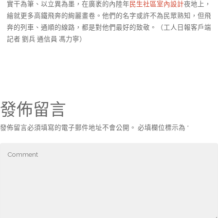
實干為筆、以立異為墨，在廣袤的內陸年
民生社區室內設計
夜地上，
繪就更多高鐵飛奔的絢麗畫卷。他們的名字或許不為民眾熟知，但飛
奔的列車、通順的線路，都是對他們最好的致敬。（工人日報客戶端
記者 劉兵 通信員 馮力寧）
發佈留言
發佈留言必須填寫的電子郵件地址不會公開。
必填欄位標示為
*