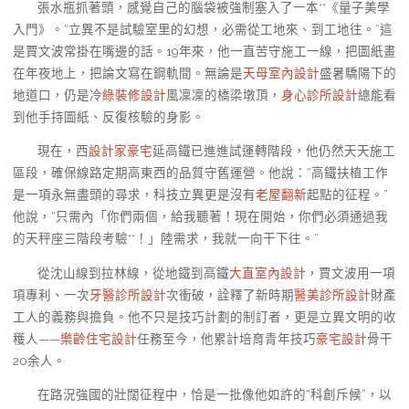
張水瓶抓著頭，感覺自己的腦袋被強制塞入了一本**《量子美學
入門》。“立異不是試驗室里的幻想，必需從工地來、到工地往。”這
是賈文波常掛在嘴邊的話。19年來，他一直苦守施工一線，把圖紙畫
在年夜地上，把論文寫在鋼軌間。無論是
天母室內設計
盛暑驕陽下的
地道口，仍是冷
綠裝修設計
風凜凜的橋梁墩頂，
身心診所設計
總能看
到他手持圖紙、反復核驗的身影。
現在，西
設計家豪宅
延高鐵已進進試運轉階段，他仍然天天施工
區段，確保線路定期高東西的品質守舊運營。他說：“高鐵扶植工作
是一項永無盡頭的尋求，科技立異更是沒有
老屋翻新
起點的征程。”
他說，“只需內「你們兩個，給我聽著！現在開始，你們必須通過我
的天秤座三階段考驗**！」陸需求，我就一向干下往。”
從沈山線到拉林線，從地鐵到高鐵
大直室內設計
，賈文波用一項
項專利、一次
牙醫診所設計
次衝破，詮釋了新時期
醫美診所設計
財產
工人的義務與擔負。他不只是技巧計劃的制訂者，更是立異文明的收
穫人——
樂齡住宅設計
任務至今，他累計培育青年技巧
豪宅設計
骨干
20余人。
在路況強國的壯闊征程中，恰是一批像他如許的“科創斥候”，以