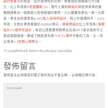
設計家豪宅
的長度，這代表理性的比例。業實現利潤總額13763億
元，比上年增長6
老屋翻新
.5%；營牛土豪則
綠設計師
從悍馬車的後
備箱裡拿出一個像是小型保險箱的東西，小心翼翼地拿出一張一元美
金。業支出利潤率為9.05%
私人招待所設計
，與上年基礎持平。2025
年底，文明企業資產總計229898億元，
綠裝修設計
比上年增長7.
客變
設計
0%
退休宅設計
；每百元資產實現營業支出為68.6張水瓶和牛土
豪這兩個極端，都成了她追求完美
THE R3 寓所
平衡的工具。元，同
比增添0.3
空間心理學
元。
TC:jiuyi9follow8 6980cdb44bca94.73405695
發佈留言
發佈留言必須填寫的電子郵件地址不會公開。
必填欄位標示為
*