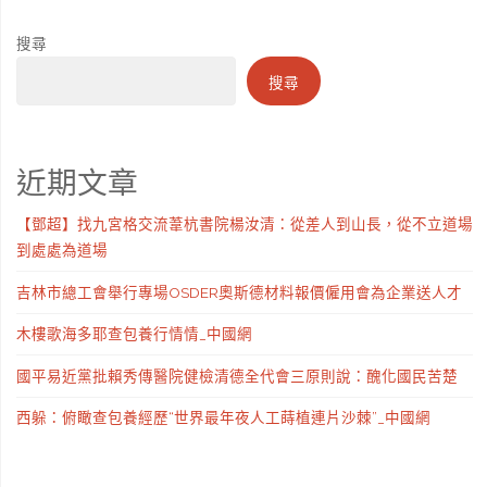
搜尋
搜尋
近期文章
【鄧超】找九宮格交流葦杭書院楊汝清：從差人到山長，從不立道場
到處處為道場
吉林市總工會舉行專場OSDER奧斯德材料報價僱用會為企業送人才
木樓歌海多耶查包養行情情_中國網
國平易近黨批賴秀傳醫院健檢清德全代會三原則說：醜化國民苦楚
西躲：俯瞰查包養經歷“世界最年夜人工蒔植連片沙棘”_中國網