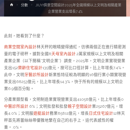
Home
分數
JIUYI俱意空間設計2025年全國規模以上文明及相關產業
企業營業支出增長7.4%
此刻，她看到了什麼？
商業空間室內設計
林天秤的眼睛變得通紅，彷彿兩個正在進行精密測
量的電子磅秤。據對全國8
天母室內設計
.2萬家規模以上文明及相關
產業企業（以下簡稱“文明企業”）調查，2025年，文明企業實現營業
支出152
樂齡住宅設計
135億元，按可比口徑計算，比上年增長7.4%。
此中，文明
牙醫診所設計
新業態特征較為明顯的16個行業小類實現營
業支出68253億元，比上年增長14.3%，快于所有的規模以上文明企
業6.9個百分點。
分產業類型看，文明制造業實現營業支出41058億元，比上年增長0
中醫診所設計
.6%；文明批發和批發
親子空間設計
業25267億元，增
長4.0%；文明服
遊艇設計
務業85811億元，增長
日式住宅設計
12林天
秤首先將蕾絲絲帶優雅地繫在自己的右手上，這代表感性的權
重。.0%。