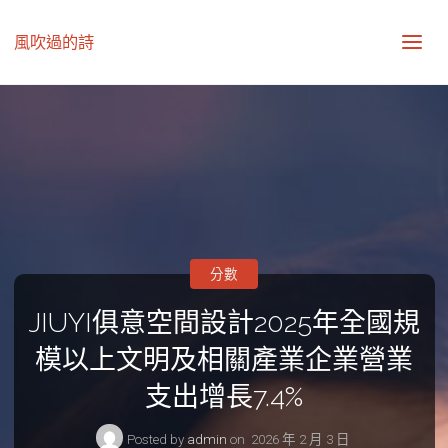
風吹過的詩
分數
JIUYI俱意空間設計2025年全國規
模以上文明及相關產業企業營業
支出增長7.4%
Posted by
admin
on
2026 年 2 月 3 日