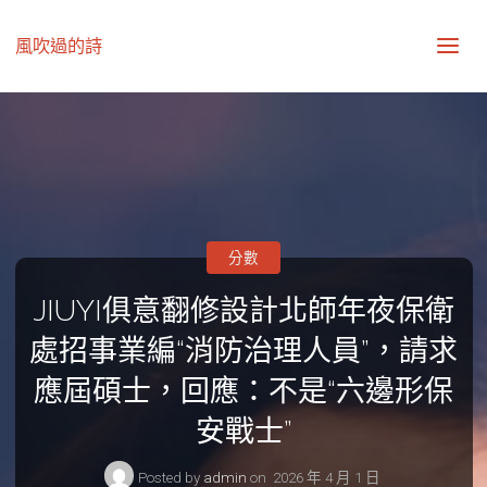
風吹過的詩
分數
JIUYI俱意翻修設計北師年夜保衛
處招事業編“消防治理人員”，請求
應屆碩士，回應：不是“六邊形保
安戰士”
Posted by
admin
on
2026 年 4 月 1 日