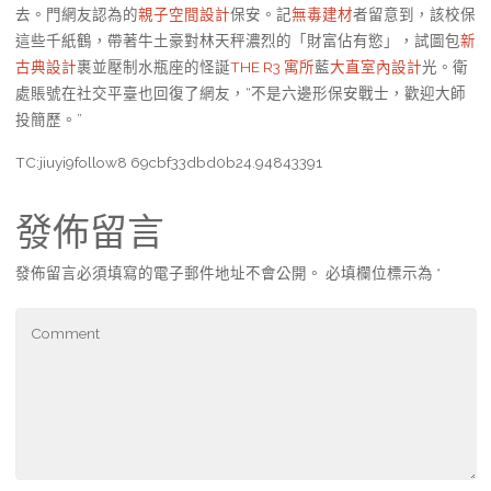
去。門網友認為的
親子空間設計
保安。記
無毒建材
者留意到，該校保
這些千紙鶴，帶著牛土豪對林天秤濃烈的「財富佔有慾」，試圖包
新
古典設計
裹並壓制水瓶座的怪誕
THE R3 寓所
藍
大直室內設計
光。衛
處賬號在社交平臺也回復了網友，“不是六邊形保安戰士，歡迎大師
投簡歷。”
TC:jiuyi9follow8 69cbf33dbd0b24.94843391
發佈留言
發佈留言必須填寫的電子郵件地址不會公開。
必填欄位標示為
*