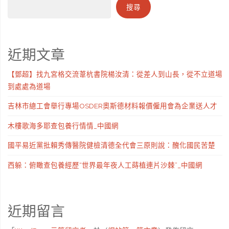
搜尋
近期文章
【鄧超】找九宮格交流葦杭書院楊汝清：從差人到山長，從不立道場
到處處為道場
吉林市總工會舉行專場OSDER奧斯德材料報價僱用會為企業送人才
木樓歌海多耶查包養行情情_中國網
國平易近黨批賴秀傳醫院健檢清德全代會三原則說：醜化國民苦楚
西躲：俯瞰查包養經歷“世界最年夜人工蒔植連片沙棘”_中國網
近期留言