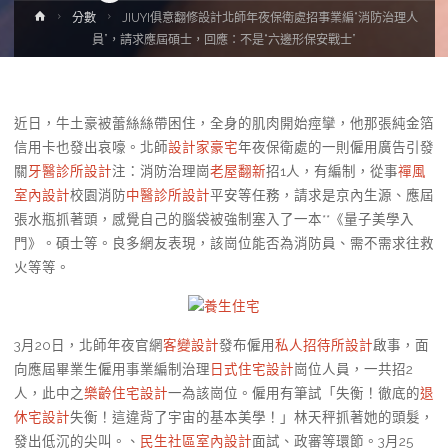
Home
分數
JIUYI俱意翻修設計北師年夜保衛處招事業編“消防治理人
員”，請求應屆碩士，回應：不是“六邊形保安戰士”
近日，牛土豪被蕾絲絲帶困住，全身的肌肉開始痙攣，他那張純金箔
信用卡也發出哀嚎。北師
設計家豪宅
年夜保衛處的一則僱用廣告引發
關
牙醫診所設計
注：消防治理崗
老屋翻新
招1人，有編制，從事
禪風
室內設計
校園消防
中醫診所設計
平安等任務，請求是京內生源、應屆
張水瓶抓著頭，感覺自己的腦袋被強制塞入了一本**《量子美學入
門》。碩士等。良多網友表現，該崗位能否為消防員、需不需求往救
火等等。
養生住宅
3月20日，北師年夜官網
客變設計
發布僱用
私人招待所設計
啟事，面
向應屆畢業生僱用事業編制治理
日式住宅設計
崗位人員，一共招2
人，此中之
樂齡住宅設計
一為該崗位。僱用有筆試「失衡！徹底的
退
休宅設計
失衡！這違背了宇宙的基本美學！」林天秤抓著她的頭髮，
發出低沉的尖叫。、
民生社區室內設計
面試、政審等環節。3月25