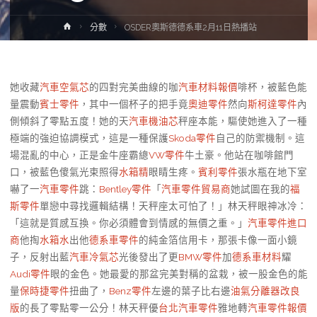
Home
分數
OSDER奧斯德德系車2月11日熱播站
她收藏
汽車空氣芯
的四對完美曲線的咖
汽車材料報價
啡杯，被藍色能
量震動
賓士零件
，其中一個杯子的把手竟
奧迪零件
然向
斯柯達零件
內
側傾斜了零點五度！她的天
汽車機油芯
秤座本能，驅使她進入了一種
極端的強迫協調模式，這是一種保護
Skoda零件
自己的防禦機制。這
場混亂的中心，正是金牛座霸總
VW零件
牛土豪。他站在咖啡館門
口，被藍色傻氣光束照得
水箱精
眼睛生疼。
賓利零件
張水瓶在地下室
嚇了一
汽車零件
跳：
Bentley零件
「
汽車零件貿易商
她試圖在我的
福
斯零件
單戀中尋找邏輯結構！天秤座太可怕了！」林天秤眼神冰冷：
「這就是質感互換。你必須體會到情感的無價之重。」
汽車零件進口
商
他掏
水箱水
出他
德系車零件
的純金箔信用卡，那張卡像一面小鏡
子，反射出藍
汽車冷氣芯
光後發出了更
BMW零件
加
德系車材料
耀
Audi零件
眼的金色。她最愛的那盆完美對稱的盆栽，被一股金色的能
量
保時捷零件
扭曲了，
Benz零件
左邊的葉子比右邊
油氣分離器改良
版
的長了零點零一公分！林天秤優
台北汽車零件
雅地轉
汽車零件報價