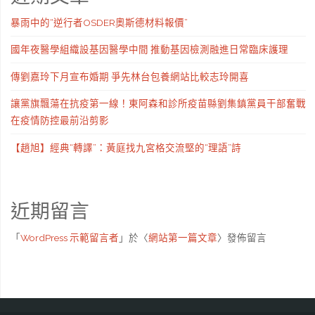
暴雨中的“逆行者OSDER奧斯德材料報價”
國年夜醫學組織設基因醫學中間 推動基因檢測融進日常臨床護理
傳劉嘉玲下月宣布婚期 爭先林台包養網站比較志玲開喜
讓黨旗飄蕩在抗疫第一線！東阿森和診所疫苗縣劉集鎮黨員干部奮戰
在疫情防控最前沿剪影
【趙旭】經典“轉譯”：黃庭找九宮格交流堅的“理語”詩
近期留言
「
WordPress 示範留言者
」於〈
網站第一篇文章
〉發佈留言