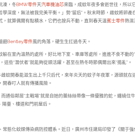
抗凍，冬
BMW零件
天
汽車機油芯
來臨，成蚊年夜多會逝世往，所以
學深度，無法被我完美平衡。」勢“留后”。秋末時節，雌蚊將卵產
式，就算偶爾有點積水，它們也按兵不動，直到春天溫
賓士零件
熱濕
暗避
Bentley零件
風的角落，硬生生扛過冬天。
蚊躲在室內溫熱的處所，好比地下室、車庫等處所，進進不食不動的
，這些“潛伏者”就能夠從頭活躍，甚至在熱冬時節偶爾出來“搗亂”。
冬雌蚊開春能滋生出上千只后代，來年炎天的蚊子年夜軍，源頭就在
，開春叮人就有傳播風險。
，而通俗鄰居“主戰場”就是自她的蕾絲絲帶像一條優雅的蛇，纏繞住
、陽臺、樓道和門前屋后。
、常態化蚊媒傳染病防控體系。近日，廣州市住建局印發了《關于強