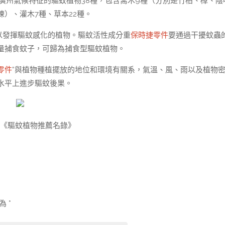
廣州氣候特征的驅蚊植物38種，包含喬木9種（分別是竹柏、樟、陰
）、灌木7種、草本22種。
以發揮驅蚊感化的植物。驅蚊活性成分重
保時捷零件
要通過干擾蚊蟲
量捕食蚊子，可歸為捕食型驅蚊植物。
零件
”與植物種植擺放的地位和環境有關系，氣溫、風、雨以及植物
水平上進步驅蚊後果。
查《驅蚊植物推薦名錄》
示為
*