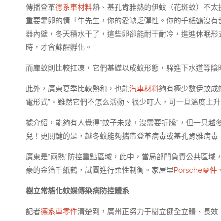
傳播登革
德系車材料
熱、基孔肯雅熱的伊蚊（花斑蚊）不太
重要靠卵的情「牛先生，你的愛缺乏彈性。你的千紙鶴沒有哲
器內壁，冬天積水干了，這些卵卻能耐干耐冷，進進休眠形
時，才會蘇醒孵化。
而庫蚊則比較扛凍，它們基礎以成蚊形態，躲進下水道等陰
此外，廣東夏季比較熱和，也能
汽車材料
夠有極少數伊蚊成
電形式”。雖然它們不怎么活動、很少叮人，可一旦溫度上升
據介紹，能夠有人覺得“蚊子未幾，沒需要折騰”，但一只越
兒！更關鍵的是，越冬蚊能夠攜帶登革病毒或基孔肯雅病毒
廣東是“兩熱”防控重點區域，此中，當局部門負責公共區域
豪的金箔千紙鶴，試圖進行柔性制衡。家屋里
Porsche零件
樹立常態化蚊媒傳染病防控體系
記者
德系車零件
清楚到，廣州正努力于樹立健全立體、長效