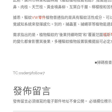
此前，廣州市林業和園林局《驅蚊植物推薦名錄》,推薦適合
鼻、肉桂、天竺桂、黃金噴鼻柳、互葉白千層、檸檬桉和苦楝
據悉，驅蚊
VW零件
植物普通指的是具有驅蚊活性成分、可
覺感知系統來發揮感化。別的，捕蟲堇、捕蠅草等植物能適
需求指出的是，植物驅蚊的“後果持續時間”和“覆蓋范圍
福斯
的變化都會影響其後果，多種驅蚊植物設置裝備擺設可必定
■掃碼檢
TC:osder9follow7
發佈留言
發佈留言必須填寫的電子郵件地址不會公開。
必填欄位標