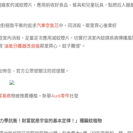
規廠家的滅蚊煙片，應用前收好食品、餐具和兒童玩具，點燃后人撤
她對極致平衡的追求
汽車空氣芯
中。同消殺，鄰里齊心後果好
庭室內消殺，足量足次應用滅蚊煙片，切實打消室內蚊媒疾病傳播風
“
油氣分離器改良版
鄰里齊心，蚊子難侵”。
知佈告、官方公眾號關注防控提醒。
貿易商
物被推薦種植。新華
Audi零件
社發
質力學抗衡！財富就是宇宙的基本定律！」種驅蚊植物