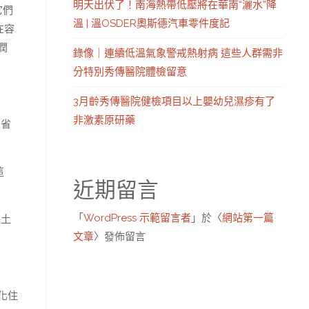
明天出伏了！南海熱帶低壓將在華南“灑水”降
它們
溫 | 溫OSDER奧斯德汽車零件度記
在容
潤
錄像｜連續低溫氣象警戒熱射病 這些人群需非
分特別秀傳醫院體檢留意
3月齡秀傳醫院健檢項目以上嬰幼兒濕疹有了
非激素原研藥
“省
這
近期留言
「
WordPress 示範留言者
」於〈
網站第一篇
牛土
文章
〉發佈留言
化住