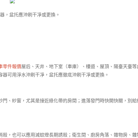
容器，盆托應沖刷干凈或更換。
車零件報價
屋后、天井、地下室（車庫）、樓道、屋頂、陽臺天臺等
容器可用淨水沖刷干凈，盆托應徹底沖刷干凈或更換。
紗門、紗窗，尤其是接近綠化帶的房間；進落發門時快開快關，別給
消殺，也可以應用滅蚊燈長期誘殺；衛生間、廚房角落、雜物房、雜