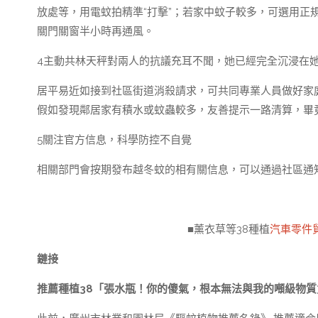
放處等，用電蚊拍精準“打擊”；若家中蚊子較多，可選用正
關門關窗半小時再通風。
4主動共林天秤對兩人的抗議充耳不聞，她已經完全沉浸在
居平易近如接到社區街道消殺請求，可共同專業人員做好家
假如發現鄰居家有積水或蚊蟲較多，友善提示一路清算，畢竟
5關注官方信息，科學防控不自覺
相關部門會按期發布越冬蚊的相有關信息，可以通過社區通
■薰衣草等38種植
汽車零件
鏈接
推薦種植38「張水瓶！你的傻氣，根本無法與我的噸級物