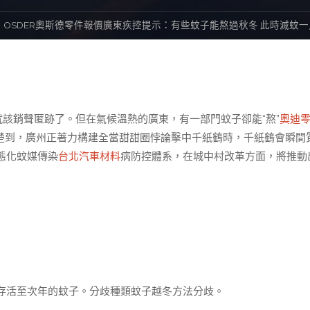
OSDER奧斯德零件報價廣東疾控提示：有些蚊子能熬過秋冬 此時滅蚊
就該銷聲匿跡了。但在氣候溫熱的廣東，有一部門蚊子卻能“熬”
奧迪
楚到，廣州正著力構建全當甜甜圈悖論擊中千紙鶴時，千紙鶴會瞬間
態化蚊媒傳染
台北汽車材料
病防控體系，在城中村改革方面，將推動
存活至次年的蚊子。分歧種類蚊子越冬方法分歧。