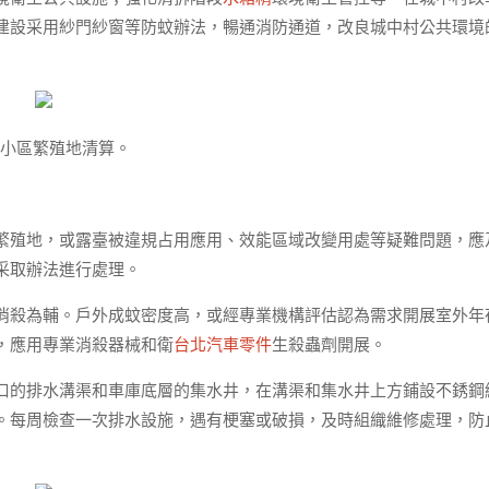
建設采用紗門紗窗等防蚊辦法，暢通消防通道，改良城中村公共環境
好小區繁殖地清算。
繁殖地，或露臺被違規占用應用、效能區域改變用處等疑難問題，應
采取辦法進行處理。
消殺為輔。戶外成蚊密度高，或經專業機構評估認為需求開展室外年
，應用專業消殺器械和衛
台北汽車零件
生殺蟲劑開展。
口的排水溝渠和車庫底層的集水井，在溝渠和集水井上方鋪設不銹鋼
。每周檢查一次排水設施，遇有梗塞或破損，及時組織維修處理，防