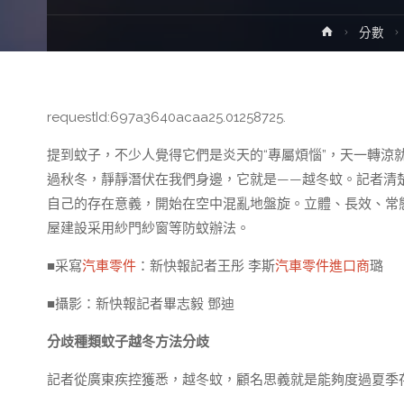
Home
分數
requestId:697a3640acaa25.01258725.
提到蚊子，不少人覺得它們是炎天的“專屬煩惱”，天一轉涼
過秋冬，靜靜潛伏在我們身邊，它就是——越冬蚊。記者清
自己的存在意義，開始在空中混亂地盤旋。立體、長效、常
屋建設采用紗門紗窗等防蚊辦法。
■采寫
汽車零件
：新快報記者王彤 李斯
汽車零件進口商
璐
■攝影：新快報記者畢志毅 鄧迪
分歧種類蚊子越冬方法分歧
記者從廣東疾控獲悉，越冬蚊，顧名思義就是能夠度過夏季