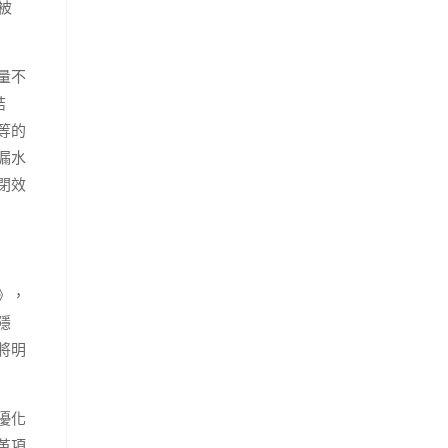
被
量不
結
等的
漏水
閉效
》，
隱
將明
優化
革項