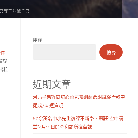
一只等于消滅千只
搜尋
搜尋
零件
質疑
出租
近期文章
河北平易近間甜心台包養網慈悲組織從善款中
提成7% 遭質疑
60余萬名中小先生復課不斷學，棗莊“空中講
堂”2月10日開森和診所疫苗課