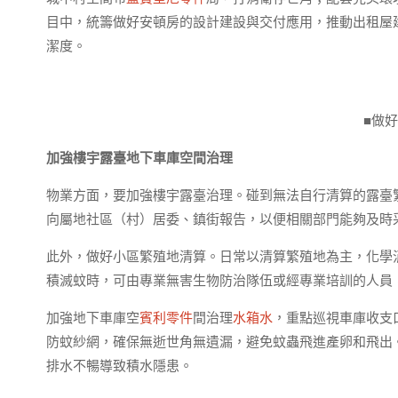
目中，統籌做好安頓房的設計建設與交付應用，推動出租屋
潔度。
■做
加強樓宇露臺地下車庫空間治理
物業方面，要加強樓宇露臺治理。碰到無法自行清算的露臺
向屬地社區（村）居委、鎮街報告，以便相關部門能夠及時
此外，做好小區繁殖地清算。日常以清算繁殖地為主，化學
積滅蚊時，可由專業無害生物防治隊伍或經專業培訓的人員
加強地下車庫空
賓利零件
間治理
水箱水
，重點巡視車庫收支
防蚊紗網，確保無逝世角無遺漏，避免蚊蟲飛進產卵和飛出
排水不暢導致積水隱患。