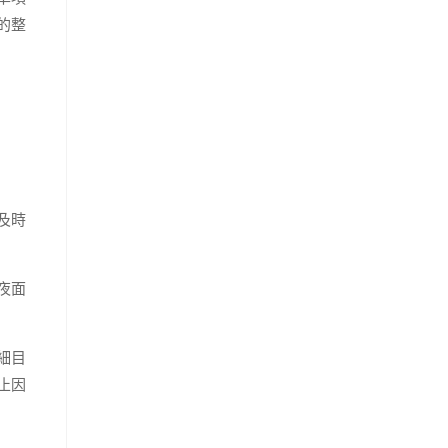
的整
及時
夜面
細目
止因