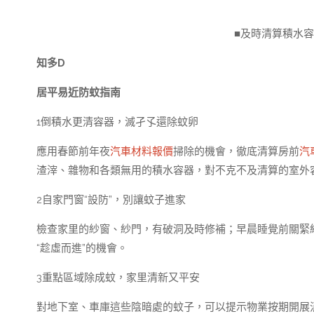
■及時清算積水
知多D
居平易近防蚊指南
1倒積水更清容器，滅孑孓還除蚊卵
應用春節前年夜
汽車材料報價
掃除的機會，徹底清算房前
汽
渣滓、雜物和各類無用的積水容器，對不克不及清算的室外
2自家門窗“設防”，別讓蚊子進家
檢查家里的紗窗、紗門，有破洞及時修補；早晨睡覺前關緊
“趁虛而進”的機會。
3重點區域除成蚊，家里清新又平安
對地下室、車庫這些陰暗處的蚊子，可以提示物業按期開展