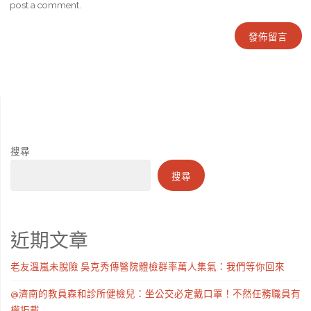
post a comment.
搜尋
搜尋
近期文章
老友溫嵐未脫險 吳克秀傳醫院體檢群率萬人集氣：我們等你回來
@濟南的教員森和診所健檢兒：坐公交必定戴口罩！不然任務職員有
權拒載