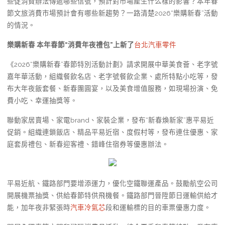
些促消費辦法傳遞哪些信號，預計對市場產生什么樣的影響？本年春
節文旅消費市場預計會有哪些新趨勢？一路清楚2026“樂購新春”活動
的情況。
樂購新春 本年春節“消費年夜禮包”上新了
台北汽車零件
《2026“樂購新春”春節特別活動計劃》請求開展中華美食薈、老字號
嘉年華活動，組織餐飲名店、老字號餐飲企業、處所特點小吃等，發
布大年夜飯套餐、新春團圓宴，以及美食增值服務，如現場扮演、免
費小吃、幸運抽獎等。
聯動家居賣場、家電brand、家裝企業，發布“新春煥新家”惠平易近
促銷。組織連鎖飯店、精品平易近宿、度假村等，發布連住優惠、家
庭套房禮包、新春迎客禮、錯峰住宿券等優惠辦法。
平易近航、鐵路部門要增添運力，優化空鐵聯運產品。鼓勵航空公司
開展機票抽獎、供給春節特供飛機餐。鐵路部門晉陞節日運輸供給才
能，加年夜非緊張時
汽車冷氣芯
段和運輸標的目的車票優惠力度。