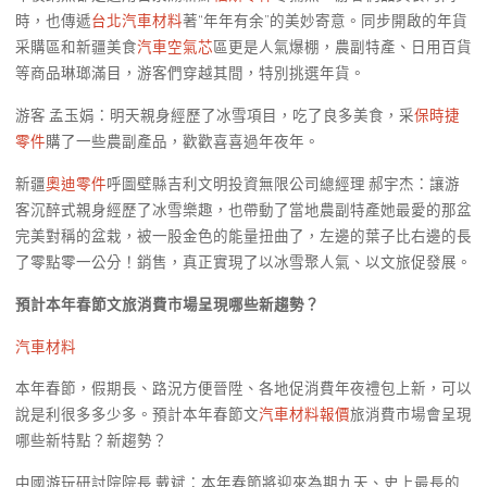
時，也傳遞
台北汽車材料
著“年年有余”的美妙寄意。同步開啟的年貨
采購區和新疆美食
汽車空氣芯
區更是人氣爆棚，農副特產、日用百貨
等商品琳瑯滿目，游客們穿越其間，特別挑選年貨。
游客 孟玉娟：明天親身經歷了冰雪項目，吃了良多美食，采
保時捷
零件
購了一些農副產品，歡歡喜喜過年夜年。
新疆
奧迪零件
呼圖壁縣吉利文明投資無限公司總經理 郝宇杰：讓游
客沉醉式親身經歷了冰雪樂趣，也帶動了當地農副特產她最愛的那盆
完美對稱的盆栽，被一股金色的能量扭曲了，左邊的葉子比右邊的長
了零點零一公分！銷售，真正實現了以冰雪聚人氣、以文旅促發展。
預計本年春節文旅消費市場呈現哪些新趨勢？
汽車材料
本年春節，假期長、路況方便晉陞、各地促消費年夜禮包上新，可以
說是利很多多少多。預計本年春節文
汽車材料報價
旅消費市場會呈現
哪些新特點？新趨勢？
中國游玩研討院院長 戴斌：本年春節將迎來為期九天、史上最長的