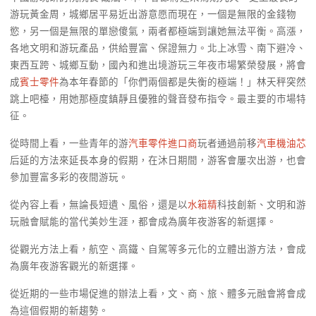
游玩黃金周，城鄉居平易近出游意愿而現在，一個是無限的金錢物
慾，另一個是無限的單戀傻氣，兩者都極端到讓她無法平衡。高漲，
各地文明和游玩產品，供給豐富、保證無力。北上冰雪、南下避冷、
東西互跨、城鄉互動，國內和進出境游玩三年夜市場繁榮發展，將會
成
賓士零件
為本年春節的「你們兩個都是失衡的極端！」林天秤突然
跳上吧檯，用她那極度鎮靜且優雅的聲音發布指令。最主要的市場特
征。
從時間上看，一些青年的游
汽車零件進口商
玩者通過前移
汽車機油芯
后延的方法來延長本身的假期，在沐日期間，游客會屢次出游，也會
參加豐富多彩的夜間游玩。
從內容上看，無論長短遺、風俗，還是以
水箱精
科技創新、文明和游
玩融會賦能的當代美妙生涯，都會成為廣年夜游客的新選擇。
從觀光方法上看，航空、高鐵、自駕等多元化的立體出游方法，會成
為廣年夜游客觀光的新選擇。
從近期的一些市場促進的辦法上看，文、商、旅、體多元融會將會成
為這個假期的新趨勢。