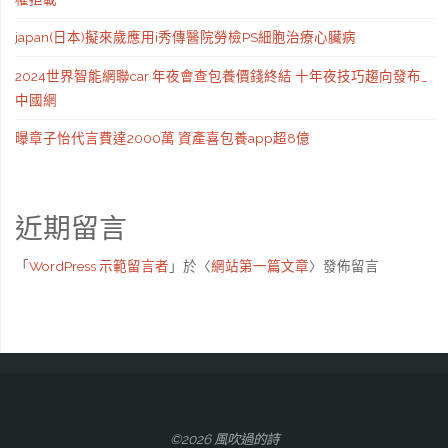
japan(日本)擬來歲應用i秀傳醫院勞檢PS細胞治療心臟病
2024世界智能網聯car 年夜會查包養價錢終結 十年夜技巧趨向發布_
中國網
曝章子怡代言費達2000萬 資產喜包養app超8億
近期留言
「
WordPress 示範留言者
」於〈
網站第一篇文章
〉發佈留言
©2026 風吹過的詩