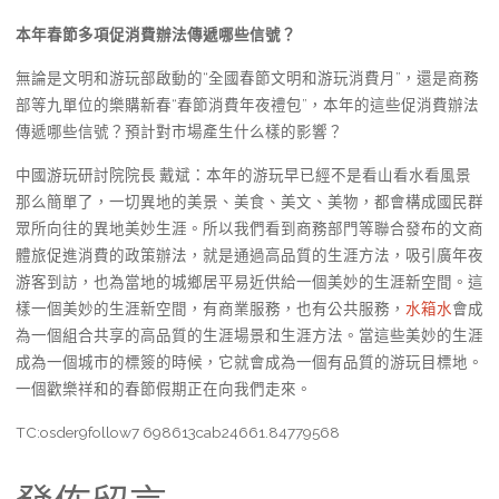
本年春節多項促消費辦法傳遞哪些信號？
無論是文明和游玩部啟動的“全國春節文明和游玩消費月”，還是商務
部等九單位的樂購新春“春節消費年夜禮包”，本年的這些促消費辦法
傳遞哪些信號？預計對市場產生什么樣的影響？
中國游玩研討院院長 戴斌：本年的游玩早已經不是看山看水看風景
那么簡單了，一切異地的美景、美食、美文、美物，都會構成國民群
眾所向往的異地美妙生涯。所以我們看到商務部門等聯合發布的文商
體旅促進消費的政策辦法，就是通過高品質的生涯方法，吸引廣年夜
游客到訪，也為當地的城鄉居平易近供給一個美妙的生涯新空間。這
樣一個美妙的生涯新空間，有商業服務，也有公共服務，
水箱水
會成
為一個組合共享的高品質的生涯場景和生涯方法。當這些美妙的生涯
成為一個城市的標簽的時候，它就會成為一個有品質的游玩目標地。
一個歡樂祥和的春節假期正在向我們走來。
TC:osder9follow7 698613cab24661.84779568