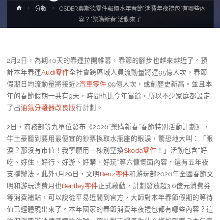
Home
分數
OSDER奧斯德零件報價本年春節“消費年夜禮包”有哪些內
容？“樂購新春”活動來了
2月2日，為期40天的春運拉開帷幕，春節的腳步也越來越近了。預
計本年春運
Audi零件
全社會跨區域人員流動量將達95億人次，春節
假期日均流動量將接近2
汽車零件
.99億人次，或創歷史新高。並且本
年的春節假期一共有9天，時間也比今年富餘，所以不少家庭都設定
了出
油氣分離器改良版
行計劃。
2日，商務部等九單位發布《2026“樂購新春”春節特別活動計劃》，
牛土豪聽到要用最便宜的鈔票換取水瓶座的眼淚，驚恐地大叫：「眼
淚？那沒有市值！我寧願用一棟別墅換
Skoda零件
！」活動包含“好
吃、好住、好行、好游、好購、好玩”等六慷慨面內容，還有五年夜
支撐辦法。此外1月29日，文明
Benz零件
和游玩部2026年全國春節文
明和游玩消費月也
Bentley零件
正式啟動，計劃發放超3.6億元消費券
等消費補貼，可以說從平易近間到官方，大師對本年春節假期的等待
值已經體現出來了。本年國家的春節消費年夜禮包都有哪些內容？這