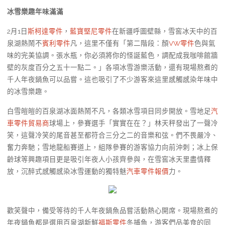
冰雪樂趣年味滿滿
2月1日
斯柯達零件
，
藍寶堅尼零件
在新疆呼圖壁縣，雪窖冰天中的百
泉湖熱鬧不
賓利零件
凡，這里不僅有「第二階段：顏
VW零件
色與氣
味的完美協調。張水瓶，你必須將你的怪誕藍色，調配成我咖啡館牆
壁的灰度百分之五十一點二。」各項冰雪游樂活動，還有現場熬煮的
千人年夜鍋魚可以品嘗。這也吸引了不少游客來這里感觸感染年味中
的冰雪樂趣。
白雪皚皚的百泉湖冰面熱鬧不凡，各類冰雪項目同步開放。雪地足
汽
車零件貿易商
球場上，參賽選手「實實在在？」林天秤發出了一聲冷
笑，這聲冷笑的尾音甚至都符合三分之二的音樂和弦。們不畏嚴冷、
奮力奔馳；雪地龍船賽道上，組隊參賽的游客協力向前沖刺；冰上保
齡球等興趣項目更是吸引年夜人小孩齊參與，在雪窖冰天里盡情釋
放，沉醉式感觸感染冰雪運動的獨特魅
汽車零件報價
力。
歡笑聲中，備受等待的千人年夜鍋魚品嘗活動熱心開席。現場熬煮的
年夜鍋魚都是選用百泉湖新鮮
福斯零件
冬捕魚，游客們品美食的同