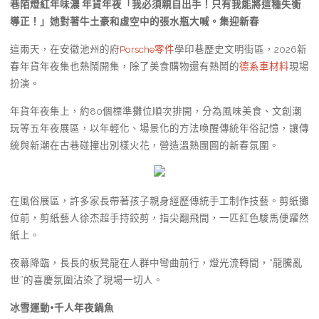
巷陌燈紅年味濃 年貨年夜「我必須親自出手！只有我能將這種失衡
導正！」她對著牛土豪和虛空中的張水瓶大喊。集迎新春
這兩天，在安徽池州的府
Porsche零件
學印巷歷史文明街區，2026新
春年貨年夜集也熱鬧開集，除了美食購物還有熱鬧的
德系車材料
現場
扮演。
年貨年夜集上，約80個標準攤位順次排開，分為風味美食、文創潮
玩等五年夜展區，以年輕化、場景化的方法喚醒傳統年俗記憶，讓傳
統與新潮在古巷碰撞出別樣火花，營造溫熱團圓的新春氛圍。
在風俗展區，許多家長帶著孩子親身經歷傳統手工制作技藝。剪紙攤
位前，剪紙藝人徐杰超手持鉸剪，指尖翻飛間，一匹紅色駿馬便躍然
紙上。
夜幕降臨，長長的板凳龍在人群中彎曲前行，燈光流轉間，“龍騰亂
世”的喜慶氛圍沾染了現場一切人。
冰雪運動+千人年夜鍋魚