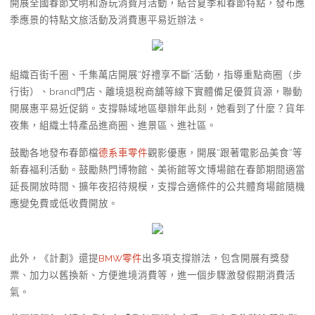
開展全國春節文明和游玩消費月活動，結合夏季和春節特點，發布應
季應景的特點文旅活動及消費惠平易近辦法。
組織百街千圈、千集萬店開展“好禮享不斷”活動，指導重點商圈（步
行街）、brand門店、離境退稅商舖等線下實體備足優質貨源，聯動
開展惠平易近促銷。支撐縣域地區舉辦年此刻，她看到了什麼？貨年
夜集，組織土特產品進商圈、進景區、進社區。
鼓勵各地發布春節檔
德系車零件
觀影優惠，開展“跟著電影品美食”等
新春福利活動。鼓勵熱門博物館、美術館等文博場館在春節期間適當
延長開放時間、擴年夜招待規模，支撐合適條件的公共體育場館隨機
應變免費或低收費開放。
此外，《計劃》還提
BMW零件
出多項支撐辦法，包含開展有獎發
票、加力以舊換新、方便進境消費等，進一個步驟激發假期消費活
氣。